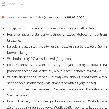
8 maja 2024
Wojna rosyjsko-ukraińska
(stan na ranek 08.05.2024):
Trwają wzmożone, obustronne ostrzały pozycji wzdłuż Dniepru.
Rosjanie zaciekle atakują w północnej części Robotyne i centrum
Urożajne.
Na odcinku awdijiwskim, siły rosyjskie atakują na Sołowiowe, Sokil i
Nowoseliwkę.
Wschodnia część Czasiw Jaru wciąż się broni.
Po raz pierwszy od wielu miesięcy, Rosjanie zaczęli atakować na
północny zachód od Bachmutu, w okolicach Orichowo-Wasyliwki.
W lesie sieriebriańskim pod Dibrową wybuchło kilka pożarów. W ten
sposób obie strony chcą wykurzyć przeciwnika z jego pozycji.
Na odcinku kupiańskim, Rosjanie atakowali Berestowe i
Stelmachiwkę.
Dwaj ukraińscy oficerowie próbowali zamordować Wołodymyra
Zeleńskiego i Kiryła Budanowa. Według SBU, robili to w kooperacji z