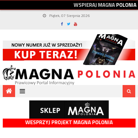
W
S
P
I
E
R
A
J
M
A
G
N
A
P
O
L
O
N
I
A
Piątek, 07 Sierpnia 2026
WESPRZYJ PROJEKT MAGNA POLONIA