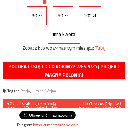
30 zł
50 zł
100 zł
Inna kwota
Zobacz kto wparł nas tym miesiącu:
Tutaj
PODOBA CI SIĘ TO CO ROBIMY? WESPRZYJ PROJEKT
MAGNA POLONIA!
Tagged
Rosja
,
ukraina
,
Wojna
Nawigacja
Żydzi i szabesgoje próbują
Jak Chrystus Odprawił
Pierwszą Mszę Świętą?
zastraszyć Trybunał w Hadze
wpisu
Telegram
https://t.me/magnapolonia