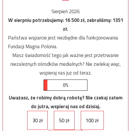
Sierpień 2026
W sierpniu potrzebujemy:
16 500
zł, zebraliśmy:
1351
zł.
Państwa wsparcie jest niezbędne dla funkcjonowania
Fundacji Magna Polonia.
Masz świadomość tego jak ważne jest przetrwanie
niezależnych ośrodków medialnych? Nie zwlekaj więc,
wspieraj nas już od teraz.
8%
Uważasz, że robimy dobrą robotę? Nie czekaj zatem
do jutra, wspieraj nas od dzisiaj.
30 zł
50 zł
100 zł