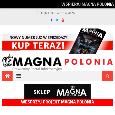
W
S
P
I
E
R
A
J
M
A
G
N
A
P
O
L
O
N
I
A
Piątek, 07 Sierpnia 2026
WESPRZYJ PROJEKT MAGNA POLONIA