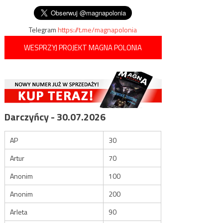
Telegram
https://t.me/magnapolonia
WESPRZYJ PROJEKT MAGNA POLONIA
Darczyńcy - 30.07.2026
AP
30
Artur
70
Anonim
100
Anonim
200
Arleta
90