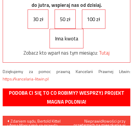
do jutra, wspieraj nas od dzisiaj.
30 zł
50 zł
100 zł
Inna kwota
Zobacz kto wparł nas tym miesiącu:
Tutaj
Dziękujemy za pomoc prawną Kancelarii Prawnej Litwin:
https://kancelaria-litwin.pl
PODOBA CI SIĘ TO CO ROBIMY? WESPRZYJ PROJEKT
MAGNA POLONIA!
Nawigacja
Zdaniem sądu, Bertold Kittel
Nieprawidłowości przy
przetargach na mieszkania w
i Anna Marszałek co prawda
Krakowie, kolejne dwie osoby
wpisu
napisali nieprawdę, ale zrobili
zatrzymane
to rzetelnie