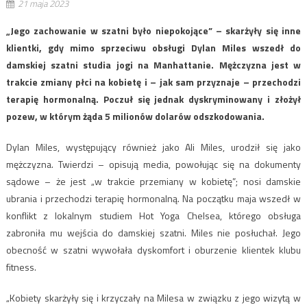
21 maja 2023
„Jego zachowanie w szatni było niepokojące” – skarżyły się inne
klientki, gdy mimo sprzeciwu obsługi Dylan Miles wszedł do
damskiej szatni studia jogi na Manhattanie. Mężczyzna jest w
trakcie zmiany płci na kobietę i – jak sam przyznaje – przechodzi
terapię hormonalną. Poczuł się jednak dyskryminowany i złożył
pozew, w którym żąda 5 milionów dolarów odszkodowania.
Dylan Miles, występujący również jako Ali Miles, urodził się jako
mężczyzna. Twierdzi – opisują media, powołując się na dokumenty
sądowe – że jest „w trakcie przemiany w kobietę”; nosi damskie
ubrania i przechodzi terapię hormonalną. Na początku maja wszedł w
konflikt z lokalnym studiem Hot Yoga Chelsea, którego obsługa
zabroniła mu wejścia do damskiej szatni. Miles nie posłuchał. Jego
obecność w szatni wywołała dyskomfort i oburzenie klientek klubu
fitness.
„Kobiety skarżyły się i krzyczały na Milesa w związku z jego wizytą w