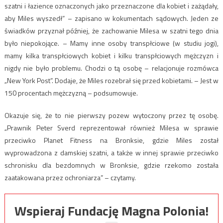
szatni i łazience oznaczonych jako przeznaczone dla kobiet i zażądały,
aby Miles wyszedł” – zapisano w kokumentach sądowych. Jeden ze
świadków przyznał później, że zachowanie Milesa w szatni tego dnia
było niepokojące. – Mamy inne osoby transpłciowe (w studiu jogi),
mamy kilka transpłciowych kobiet i kilku transpłciowych mężczyzn i
nigdy nie było problemu. Chodzi o tą osobę – relacjonuje rozmówca
„New York Post”. Dodaje, że Miles rozebrał się przed kobietami. – Jest w
150 procentach mężczyzną – podsumowuje.
Okazuje się, że to nie pierwszy pozew wytoczony przez tę osobę.
„Prawnik Peter Sverd reprezentował również Milesa w sprawie
przeciwko Planet Fitness na Bronksie, gdzie Miles został
wyprowadzona z damskiej szatni, a także w innej sprawie przeciwko
schronisku dla bezdomnych w Bronksie, gdzie rzekomo została
zaatakowana przez ochroniarza” – czytamy.
Wspieraj Fundację Magna Polonia!