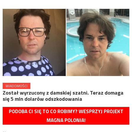
WIADOMOŚCI
Został wyrzucony z damskiej szatni. Teraz domaga
się 5 mln dolarów odszkodowania
PODOBA CI SIĘ TO CO ROBIMY? WESPRZYJ PROJEKT
MAGNA POLONIA!