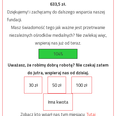
633,5
zł.
Dziękujemy! i zachęcamy do dalszego wsparcia naszej
fundacji.
Masz świadomość tego jak ważne jest przetrwanie
niezależnych ośrodków medialnych? Nie zwlekaj więc,
wspieraj nas już od teraz.
104%
Uważasz, że robimy dobrą robotę? Nie czekaj zatem
do jutra, wspieraj nas od dzisiaj.
30 zł
50 zł
100 zł
Inna kwota
Zobacz kto wparł nas tym miesiącu:
Tutaj