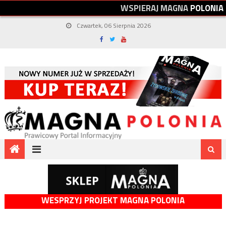
W
S
P
I
E
R
A
J
M
A
G
N
A
P
O
L
O
N
I
A
Czwartek, 06 Sierpnia 2026
WESPRZYJ PROJEKT MAGNA POLONIA