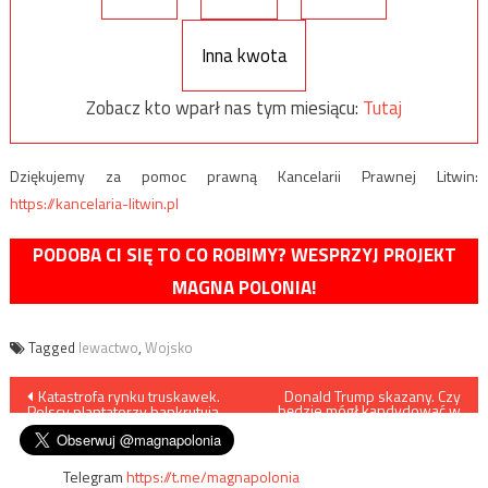
Inna kwota
Zobacz kto wparł nas tym miesiącu:
Tutaj
Dziękujemy za pomoc prawną Kancelarii Prawnej Litwin:
https://kancelaria-litwin.pl
PODOBA CI SIĘ TO CO ROBIMY? WESPRZYJ PROJEKT
MAGNA POLONIA!
Tagged
lewactwo
,
Wojsko
Nawigacja
Katastrofa rynku truskawek.
Donald Trump skazany. Czy
będzie mógł kandydować w
Polscy plantatorzy bankrutują
wyborach?
wpisu
Telegram
https://t.me/magnapolonia