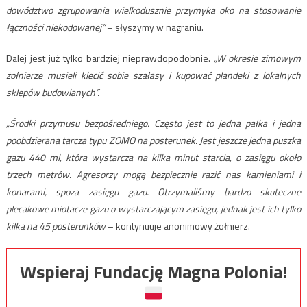
dowództwo zgrupowania wielkodusznie przymyka oko na stosowanie
łączności niekodowanej”
– słyszymy w nagraniu.
Dalej jest już tylko bardziej nieprawdopodobnie.
„W okresie zimowym
żołnierze musieli klecić sobie szałasy i kupować plandeki z lokalnych
sklepów budowlanych”.
„Środki przymusu bezpośredniego. Często jest to jedna pałka i jedna
poobdzierana tarcza typu ZOMO na posterunek. Jest jeszcze jedna puszka
gazu 440 ml, która wystarcza na kilka minut starcia, o zasięgu około
trzech metrów. Agresorzy mogą bezpiecznie razić nas kamieniami i
konarami, spoza zasięgu gazu. Otrzymaliśmy bardzo skuteczne
plecakowe miotacze gazu o wystarczającym zasięgu, jednak jest ich tylko
kilka na 45 posterunków
– kontynuuje anonimowy żołnierz.
Wspieraj Fundację Magna Polonia!