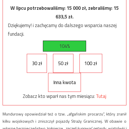
W lipcu potrzebowaliśmy:
15 000
zł, zebraliśmy:
15
633,5
zł.
Dziękujemy! i zachęcamy do dalszego wsparcia naszej
fundacji.
104%
30 zł
50 zł
100 zł
Inna kwota
Zobacz kto wparł nas tym miesiącu:
Tutaj
Mundurowy opowiedział też o tzw. „afgańskim procarzu”, który zranił
kilku wojskowych i zniszczył pojazdy Straży Granicznej. W obawie o
własne bezpieczeństwo żołnierze
„zaczęli kupować petardy, wiatrówki i