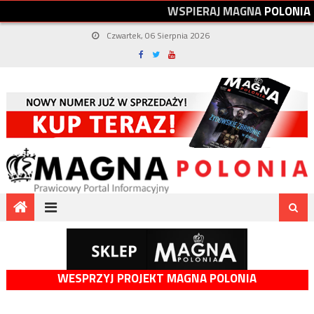
W
S
P
I
E
R
A
J
M
A
G
N
A
P
O
L
O
N
I
A
Czwartek, 06 Sierpnia 2026
WESPRZYJ PROJEKT MAGNA POLONIA