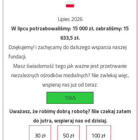
Lipiec 2026
W lipcu potrzebowaliśmy:
15 000
zł, zebraliśmy:
15
633,5
zł.
Dziękujemy! i zachęcamy do dalszego wsparcia naszej
fundacji.
Masz świadomość tego jak ważne jest przetrwanie
niezależnych ośrodków medialnych? Nie zwlekaj więc,
wspieraj nas już od teraz.
104%
Uważasz, że robimy dobrą robotę? Nie czekaj zatem
do jutra, wspieraj nas od dzisiaj.
30 zł
50 zł
100 zł