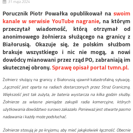
31 maja 2024
Porucznik Piotr Powałka opublikował na
swoim
kanale w serwisie YouTube nagranie
, na którym
przeczytał wiadomość, którą otrzymał od
anonimowego żołnierza służącego na granicy z
Białorusią. Okazuje się, że polskim służbom
brakuje wszystkiego i nic nie mogą, a nowi
dowódcy mianowani przez rząd PO, zabraniają im
skutecznej obrony.
Sprawę opisał portal tvmn.pl.
Żołnierz służący na granicy z Białorusią ujawnił katastrofalną sytuację.
„Łączność jest oparta na radiach dostarczonych przez Straż Graniczną.
Większość jest tak zużyta, że bateria wystarcza na kilka godzin służby.
Żołnierze za własne pieniądze zakupili radia komercyjne, których
użytkowania dowództwo surowo zakazało. Ponieważ jest otwarte pasmo
nadawania i każdy może podsłuchać.
Żołnierze stosują je po kryjomu, aby mieć jakąkolwiek łączność. Obecnie