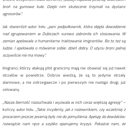
broń na gumowe kule. Dzięki nim skutecznie trzymali na dystans
agresorów”.
Jak stwierdził autor listu
„pani podpułkownik, która objęła dowodzenie
nad zgrupowaniem w Dubiczach surowo zabroniła ich stosowania. W
zamian apelowała o humanitarne traktowanie imigrantów. Bo to też są
ludzie. I apelowała o mówienie sobie: dzień dobry. O użyciu broni palnej
oczywiście nie ma mowy”.
Imigranci, którzy atakują płot graniczny mają nie obawiać się już nawet
strzałów w powietrze. Dobrze wiedzą, że są to jedynie strzały
alarmowe, a nie ostrzegawcze i po pierwszym nie nastąpi drugi, już
celowany.
„Nasza bierność rozzuchwala i wyzwala w nich coraz większą agresję” –
kończy autor listu.
„Takie incydenty, jak z nożownikiem, czy wcześniej z
procarzem jeszcze jesienią były nie do pomyślenia. Apeluję do dowódców:
rozwiążcie nam ręce a szybko opanujemy kryzys. Pokażcie nam, że