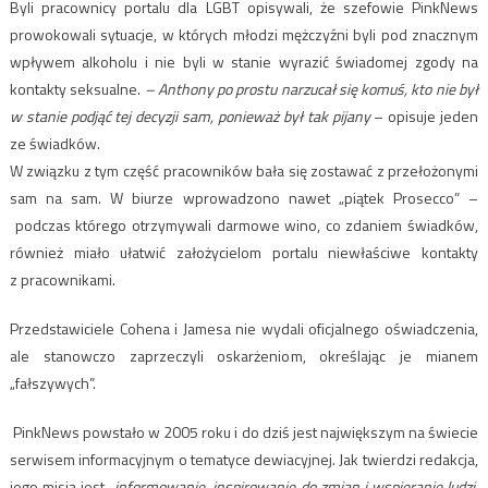
Byli pracownicy portalu dla LGBT opisywali, że szefowie PinkNews
prowokowali sytuacje, w których młodzi mężczyźni byli pod znacznym
wpływem alkoholu i nie byli w stanie wyrazić świadomej zgody na
kontakty seksualne.
– Anthony po prostu narzucał się komuś, kto nie był
w stanie podjąć tej decyzji sam, ponieważ był tak pijany
– opisuje jeden
ze świadków.
W związku z tym część pracowników bała się zostawać z przełożonymi
sam na sam. W biurze wprowadzono nawet „piątek Prosecco” –
podczas którego otrzymywali darmowe wino, co zdaniem świadków,
również miało ułatwić założycielom portalu niewłaściwe kontakty
z pracownikami.
Przedstawiciele Cohena i Jamesa nie wydali oficjalnego oświadczenia,
ale stanowczo zaprzeczyli oskarżeniom, określając je mianem
„fałszywych”.
PinkNews powstało w 2005 roku i do dziś jest największym na świecie
serwisem informacyjnym o tematyce dewiacyjnej. Jak twierdzi redakcja,
jego misją jest
„informowanie, inspirowanie do zmian i wspieranie ludzi,