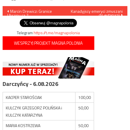
Nawigacja
Marcin Drewicz: Granice
Kanadyjscy emeryci zmuszani
do eutanazji
Ukrainy cz.2
wpisu
Telegram
https://t.me/magnapolonia
WESPRZYJ PROJEKT MAGNA POLONIA
Darczyńcy - 6.08.2026
KACPER STAROŚCIAK
100,00
KULCZYK GRZEGORZ POLIŃSKA i
50,00
KULCZYK KATARZYNA
MARIA KOSTRZEWA
50,00