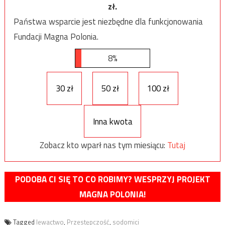
zł.
Państwa wsparcie jest niezbędne dla funkcjonowania
Fundacji Magna Polonia.
8%
30 zł
50 zł
100 zł
Inna kwota
Zobacz kto wparł nas tym miesiącu:
Tutaj
PODOBA CI SIĘ TO CO ROBIMY? WESPRZYJ PROJEKT
MAGNA POLONIA!
Tagged
lewactwo
,
Przestępczość
,
sodomici