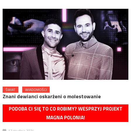
ŚWIAT
WIADOMOŚCI
Znani dewianci oskarżeni o molestowanie
PODOBA CI SIĘ TO CO ROBIMY? WESPRZYJ PROJEKT
MAGNA POLONIA!
12 grudnia 2024