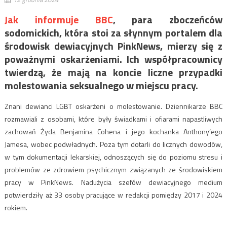
Jak informuje BBC
, para zboczeńców
sodomickich, która stoi za słynnym portalem dla
środowisk dewiacyjnych PinkNews, mierzy się z
poważnymi oskarżeniami. Ich współpracownicy
twierdzą, że mają na koncie liczne przypadki
molestowania seksualnego w miejscu pracy.
Znani dewianci LGBT oskarżeni o molestowanie. Dziennikarze BBC
rozmawiali z osobami, które były świadkami i ofiarami napastliwych
zachowań Żyda Benjamina Cohena i jego kochanka Anthony’ego
Jamesa, wobec podwładnych. Poza tym dotarli do licznych dowodów,
w tym dokumentacji lekarskiej, odnoszących się do poziomu stresu i
problemów ze zdrowiem psychicznym związanych ze środowiskiem
pracy w PinkNews. Nadużycia szefów dewiacyjnego medium
potwierdziły aż 33 osoby pracujące w redakcji pomiędzy 2017 i 2024
rokiem.