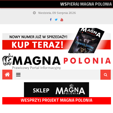
W
S
P
I
E
R
A
J
M
A
G
N
A
P
O
L
O
N
I
A
Niedziela, 09 Sierpnia 2026
WESPRZYJ PROJEKT MAGNA POLONIA