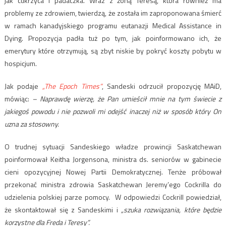
jak cukrzyca i padaczka. Wraz z żoną Teresą, która również ma
problemy ze zdrowiem, twierdzą, że została im zaproponowana śmierć
w ramach kanadyjskiego programu eutanazji Medical Assistance in
Dying. Propozycja padła tuż po tym, jak poinformowano ich, że
emerytury które otrzymują, są zbyt niskie by pokryć koszty pobytu w
hospicjum.
Jak podaje
„The Epoch Times”
, Sandeski odrzucił propozycję MAiD,
mówiąc:
– Naprawdę wierzę, że Pan umieścił mnie na tym świecie z
jakiegoś powodu i nie pozwoli mi odejść inaczej niż w sposób który On
uzna za stosowny.
O trudnej sytuacji Sandeskiego władze prowincji Saskatchewan
poinformował Keitha Jorgensona, ministra ds. seniorów w gabinecie
cieni opozycyjnej Nowej Partii Demokratycznej. Tenże próbował
przekonać ministra zdrowia Saskatchewan Jeremy’ego Cockrilla do
udzielenia polskiej parze pomocy. W odpowiedzi Cockrill powiedział,
że skontaktował się z Sandeskimi i
„szuka rozwiązania, które będzie
korzystne dla Freda i Teresy”.