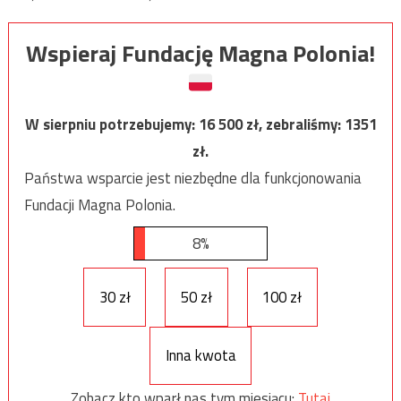
Wspieraj Fundację Magna Polonia!
W sierpniu potrzebujemy:
16 500
zł, zebraliśmy:
1351
zł.
Państwa wsparcie jest niezbędne dla funkcjonowania
Fundacji Magna Polonia.
8%
30 zł
50 zł
100 zł
Inna kwota
Zobacz kto wparł nas tym miesiącu:
Tutaj