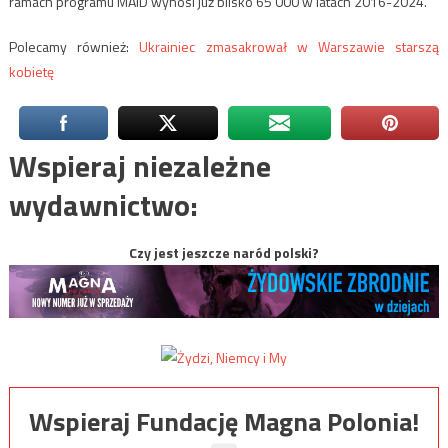
ramach programu MAiD wynosi już blisko 65 000 w latach 2016-2024.
Polecamy również:
Ukrainiec zmasakrował w Warszawie starszą
kobietę
Wspieraj niezależne
wydawnictwo:
Czy jest jeszcze naród polski?
Wspieraj Fundację Magna Polonia!