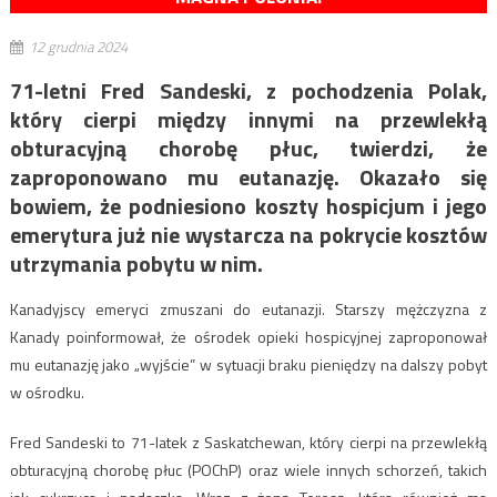
12 grudnia 2024
71-letni Fred Sandeski, z pochodzenia Polak,
który cierpi między innymi na przewlekłą
obturacyjną chorobę płuc, twierdzi, że
zaproponowano mu eutanazję. Okazało się
bowiem, że podniesiono koszty hospicjum i jego
emerytura już nie wystarcza na pokrycie kosztów
utrzymania pobytu w nim.
Kanadyjscy emeryci zmuszani do eutanazji. Starszy mężczyzna z
Kanady poinformował, że ​​ośrodek opieki hospicyjnej zaproponował
mu eutanazję jako „wyjście” w sytuacji braku pieniędzy na dalszy pobyt
w ośrodku.
Fred Sandeski to 71-latek z Saskatchewan, który cierpi na przewlekłą
obturacyjną chorobę płuc (POChP) oraz wiele innych schorzeń, takich