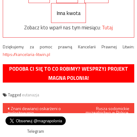
Inna kwota
Zobacz kto wparł nas tym miesiącu:
Tutaj
Dziękujemy za pomoc prawną Kancelarii Prawnej Litwin:
https://kancelaria-litwin.pl
PODOBA CI SIĘ TO CO ROBIMY? WESPRZYJ PROJEKT
MAGNA POLONIA!
Tagged
eutanazja
Nawigacja
Znani dewianci oskarżeni o
Rusza sodomickie
muzealnictwo w Polsce.
molestowanie
Chojecki znów przegrywa! P.
wpisu
Holocher i R. Patlewicz NA
ŻYWO
Telegram