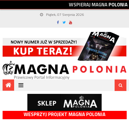
W
S
P
I
E
R
A
J
M
A
G
N
A
P
O
L
O
N
I
A
Piątek, 07 Sierpnia 2026
WESPRZYJ PROJEKT MAGNA POLONIA