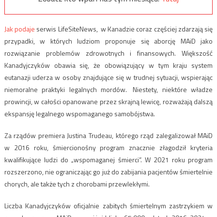
Jak podaje
serwis LifeSiteNews, w Kanadzie coraz częściej zdarzają się
przypadki, w których ludziom proponuje się aborcję MAiD jako
rozwiązanie problemów zdrowotnych i finansowych. Większość
Kanadyjczyków obawia się, że obowiązujący w tym kraju system
eutanazji uderza w osoby znajdujące się w trudnej sytuacji, wspierając
niemoralne praktyki legalnych mordów. Niestety, niektóre władze
prowincji, w całości opanowane przez skrajną lewicę, rozważają dalszą
ekspansję legalnego wspomaganego samobójstwa.
Za rządów premiera Justina Trudeau, którego rząd zalegalizował MAiD
w 2016 roku, śmiercionośny program znacznie złagodził kryteria
kwalifikujące ludzi do „wspomaganej śmierci”. W 2021 roku program
rozszerzono, nie ograniczając go już do zabijania pacjentów śmiertelnie
chorych, ale także tych z chorobami przewlekłymi.
Liczba Kanadyjczyków oficjalnie zabitych śmiertelnym zastrzykiem w