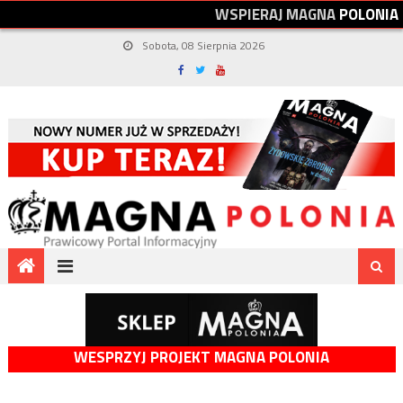
W
S
P
I
E
R
A
J
M
A
G
N
A
P
O
L
O
N
I
A
Sobota, 08 Sierpnia 2026
WESPRZYJ PROJEKT MAGNA POLONIA