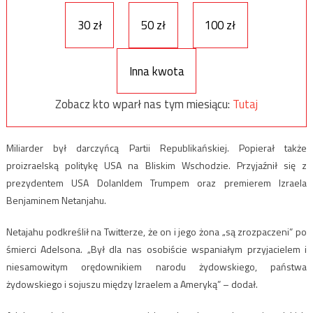
30 zł
50 zł
100 zł
Inna kwota
Zobacz kto wparł nas tym miesiącu:
Tutaj
Miliarder był darczyńcą Partii Republikańskiej. Popierał także
proizraelską politykę USA na Bliskim Wschodzie. Przyjaźnił się z
prezydentem USA Dolanldem Trumpem oraz premierem Izraela
Benjaminem Netanjahu.
Netajahu podkreślił na Twitterze, że on i jego żona „są zrozpaczeni” po
śmierci Adelsona. „Był dla nas osobiście wspaniałym przyjacielem i
niesamowitym orędownikiem narodu żydowskiego, państwa
żydowskiego i sojuszu między Izraelem a Ameryką” – dodał.