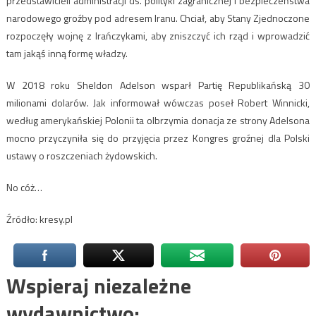
przedstawicieli administracji ds. polityki zagranicznej i bezpieczeństwa
narodowego groźby pod adresem Iranu. Chciał, aby Stany Zjednoczone
rozpoczęły wojnę z Irańczykami, aby zniszczyć ich rząd i wprowadzić
tam jakąś inną formę władzy.
W 2018 roku Sheldon Adelson wsparł Partię Republikańską 30
milionami dolarów. Jak informował wówczas poseł Robert Winnicki,
według amerykańskiej Polonii ta olbrzymia donacja ze strony Adelsona
mocno przyczyniła się do przyjęcia przez Kongres groźnej dla Polski
ustawy o roszczeniach żydowskich.
No cóż…
Źródło: kresy.pl
Wspieraj niezależne
wydawnictwo: