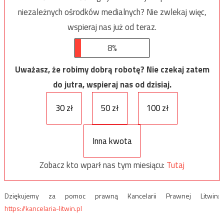
niezależnych ośrodków medialnych? Nie zwlekaj więc,
wspieraj nas już od teraz.
8%
Uważasz, że robimy dobrą robotę? Nie czekaj zatem
do jutra, wspieraj nas od dzisiaj.
30 zł
50 zł
100 zł
Inna kwota
Zobacz kto wparł nas tym miesiącu:
Tutaj
Dziękujemy za pomoc prawną Kancelarii Prawnej Litwin:
https://kancelaria-litwin.pl