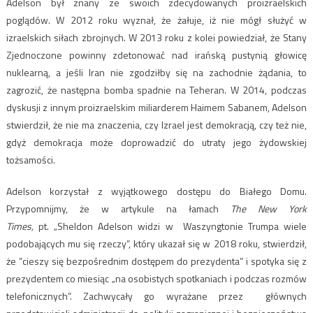
Adelson był znany ze swoich zdecydowanych proizraelskich
poglądów. W 2012 roku wyznał, że żałuje, iż nie mógł służyć w
izraelskich siłach zbrojnych. W 2013 roku z kolei powiedział, że Stany
Zjednoczone powinny zdetonować nad irańską pustynią głowicę
nuklearną, a jeśli Iran nie zgodziłby się na zachodnie żądania, to
zagrozić, że następna bomba spadnie na Teheran. W 2014, podczas
dyskusji z innym proizraelskim miliarderem Haimem Sabanem, Adelson
stwierdził, że nie ma znaczenia, czy Izrael jest demokracją, czy też nie,
gdyż demokracja może doprowadzić do utraty jego żydowskiej
tożsamości.
Adelson korzystał z wyjątkowego dostępu do Białego Domu.
Przypomnijmy, że w artykule na łamach
The New York
Times,
pt. „Sheldon Adelson widzi w Waszyngtonie Trumpa wiele
podobających mu się rzeczy”, który ukazał się w 2018 roku, stwierdził,
że ​​”cieszy się bezpośrednim dostępem do prezydenta” i spotyka się z
prezydentem co miesiąc „na osobistych spotkaniach i podczas rozmów
telefonicznych”. Zachwycały go wyrażane przez głównych