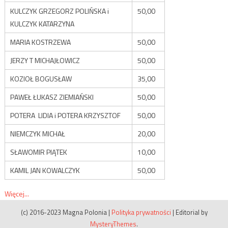
KULCZYK GRZEGORZ POLIŃSKA i
50,00
KULCZYK KATARZYNA
MARIA KOSTRZEWA
50,00
JERZY T MICHAJŁOWICZ
50,00
KOZIOŁ BOGUSŁAW
35,00
PAWEŁ ŁUKASZ ZIEMIAŃSKI
50,00
POTERA LIDIA i POTERA KRZYSZTOF
50,00
NIEMCZYK MICHAŁ
20,00
SŁAWOMIR PIĄTEK
10,00
KAMIL JAN KOWALCZYK
50,00
Więcej...
(c) 2016-2023 Magna Polonia
|
Polityka prywatności
|
Editorial by
MysteryThemes
.