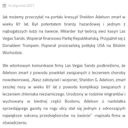
14 stycznia 2021
Jak możemy przeczytać na portalu kresy.pl Sheldon Adelson zmarł w
wieku 87 lat. Był potentatem branży hazardowej i jednym z
najbogatszych ludzi na świecie. Miliarder był twórcą sieci kasyn Las
Vegas Sands. Wspierał finansowo Partię Republikańską. Przyjaźnił się z
Donaldem Trumpem. Popierał proizraelską politykę USA na Bliskim
Wschodzie.
We wtorkowym komunikacie firmy Las Vegas Sands podkreślono, że
Adelson zmarł z powodu powikłań związanych z leczeniem choroby
nowotworowej. „Nasz założyciel i wizjoner, Sheldon G. Adelson, zmarł
zeszłej nocy w wieku 87 lat z powodu komplikacji związanych z
leczeniem chłoniaka nieziarniczego. Urodzony w rodzinie imigrantów i
wychowany w biednej części Bostonu, Adelson z nastolatka
sprzedającego gazety na rogu ulicy stał się jednym z odnoszących
największe sukcesy przedsiębiorców na świecie” -napisała firma w
oświadczeniu.