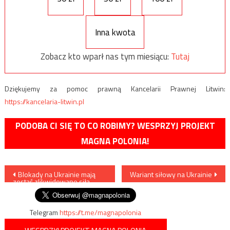
Inna kwota
Zobacz kto wparł nas tym miesiącu:
Tutaj
Dziękujemy za pomoc prawną Kancelarii Prawnej Litwin:
https://kancelaria-litwin.pl
PODOBA CI SIĘ TO CO ROBIMY? WESPRZYJ PROJEKT
MAGNA POLONIA!
Nawigacja
Blokady na Ukrainie mają
Wariant siłowy na Ukrainie
zostać zlikwidowane siłą
wpisu
Telegram
https://t.me/magnapolonia