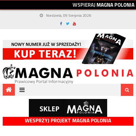
W
S
P
I
E
R
A
J
M
A
G
N
A
P
O
L
O
N
I
A
Niedziela, 09 Sierpnia 2026
WESPRZYJ PROJEKT MAGNA POLONIA