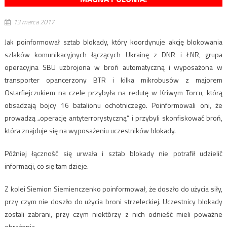
13 marca 2017
Jak poinformował sztab blokady, który koordynuje akcję blokowania
szlaków komunikacyjnych łączących Ukrainę z DNR i ŁNR, grupa
operacyjna SBU uzbrojona w broń automatyczną i wyposażona w
transporter opancerzony BTR i kilka mikrobusów z majorem
Ostarfiejczukiem na czele przybyła na redutę w Kriwym Torcu, którą
obsadzają bojcy 16 batalionu ochotniczego. Poinformowali oni, że
prowadzą „operację antyterrorystyczną” i przybyli skonfiskować broń,
która znajduje się na wyposażeniu uczestników blokady.
Później łączność się urwała i sztab blokady nie potrafił udzielić
informacji, co się tam dzieje.
Z kolei Siemion Siemienczenko poinformował, że doszło do użycia siły,
przy czym nie doszło do użycia broni strzeleckiej. Uczestnicy blokady
zostali zabrani, przy czym niektórzy z nich odnieść mieli poważne
obrażenia.