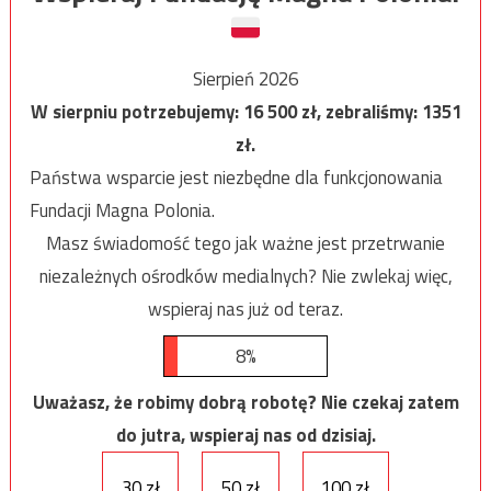
Sierpień 2026
W sierpniu potrzebujemy:
16 500
zł, zebraliśmy:
1351
zł.
Państwa wsparcie jest niezbędne dla funkcjonowania
Fundacji Magna Polonia.
Masz świadomość tego jak ważne jest przetrwanie
niezależnych ośrodków medialnych? Nie zwlekaj więc,
wspieraj nas już od teraz.
8%
Uważasz, że robimy dobrą robotę? Nie czekaj zatem
do jutra, wspieraj nas od dzisiaj.
30 zł
50 zł
100 zł