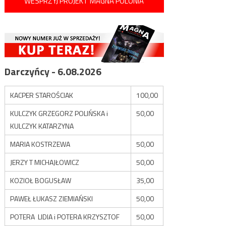
WESPRZYJ PROJEKT MAGNA POLONIA
Darczyńcy - 6.08.2026
KACPER STAROŚCIAK
100,00
KULCZYK GRZEGORZ POLIŃSKA i
50,00
KULCZYK KATARZYNA
MARIA KOSTRZEWA
50,00
JERZY T MICHAJŁOWICZ
50,00
KOZIOŁ BOGUSŁAW
35,00
PAWEŁ ŁUKASZ ZIEMIAŃSKI
50,00
POTERA LIDIA i POTERA KRZYSZTOF
50,00