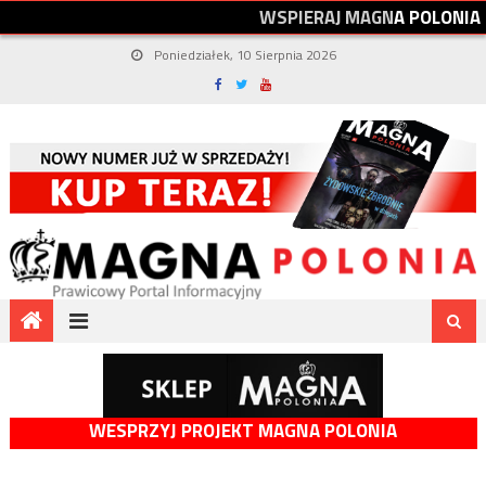
W
S
P
I
E
R
A
J
M
A
G
N
A
P
O
L
O
N
I
A
Poniedziałek, 10 Sierpnia 2026
WESPRZYJ PROJEKT MAGNA POLONIA