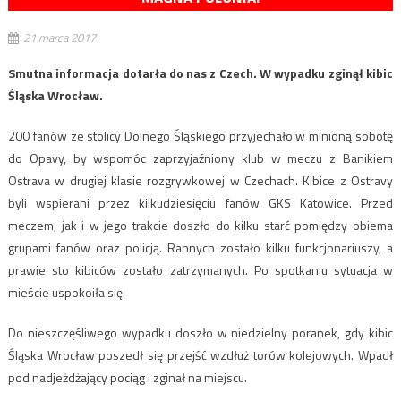
21 marca 2017
Smutna informacja dotarła do nas z Czech. W wypadku zginął kibic
Śląska Wrocław.
200 fanów ze stolicy Dolnego Śląskiego przyjechało w minioną sobotę
do Opavy, by wspomóc zaprzyjaźniony klub w meczu z Banikiem
Ostrava w drugiej klasie rozgrywkowej w Czechach. Kibice z Ostravy
byli wspierani przez kilkudziesięciu fanów GKS Katowice. Przed
meczem, jak i w jego trakcie doszło do kilku starć pomiędzy obiema
grupami fanów oraz policją. Rannych zostało kilku funkcjonariuszy, a
prawie sto kibiców zostało zatrzymanych. Po spotkaniu sytuacja w
mieście uspokoiła się.
Do nieszczęśliwego wypadku doszło w niedzielny poranek, gdy kibic
Śląska Wrocław poszedł się przejść wzdłuż torów kolejowych. Wpadł
pod nadjeżdżający pociąg i zginał na miejscu.