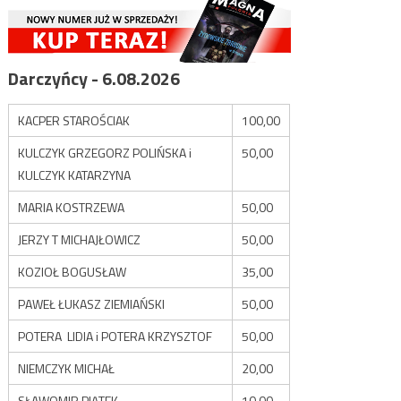
Darczyńcy - 6.08.2026
KACPER STAROŚCIAK
100,00
KULCZYK GRZEGORZ POLIŃSKA i
50,00
KULCZYK KATARZYNA
MARIA KOSTRZEWA
50,00
JERZY T MICHAJŁOWICZ
50,00
KOZIOŁ BOGUSŁAW
35,00
PAWEŁ ŁUKASZ ZIEMIAŃSKI
50,00
POTERA LIDIA i POTERA KRZYSZTOF
50,00
NIEMCZYK MICHAŁ
20,00
SŁAWOMIR PIĄTEK
10,00