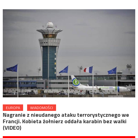
EUROPA
WIADOMOŚCI
Nagranie z nieudanego ataku terrorystycznego we
Francji. Kobieta żołnierz oddała karabin bez walki
(VIDEO)