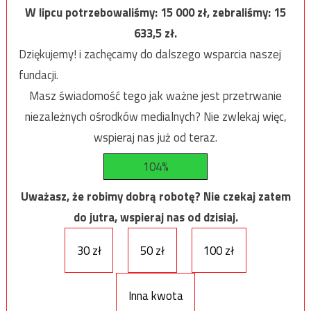
W lipcu potrzebowaliśmy:
15 000
zł, zebraliśmy:
15
633,5
zł.
Dziękujemy! i zachęcamy do dalszego wsparcia naszej
fundacji.
Masz świadomość tego jak ważne jest przetrwanie
niezależnych ośrodków medialnych? Nie zwlekaj więc,
wspieraj nas już od teraz.
104%
Uważasz, że robimy dobrą robotę? Nie czekaj zatem
do jutra, wspieraj nas od dzisiaj.
30 zł
50 zł
100 zł
Inna kwota