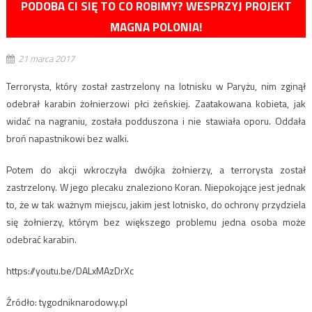
PODOBA CI SIĘ TO CO ROBIMY? WESPRZYJ PROJEKT
MAGNA POLONIA!
21 marca 2017
Terrorysta, który został zastrzelony na lotnisku w Paryżu, nim zginął
odebrał karabin żołnierzowi płci żeńskiej. Zaatakowana kobieta, jak
widać na nagraniu, została podduszona i nie stawiała oporu. Oddała
broń napastnikowi bez walki.
Potem do akcji wkroczyła dwójka żołnierzy, a terrorysta został
zastrzelony. W jego plecaku znaleziono Koran. Niepokojące jest jednak
to, że w tak ważnym miejscu, jakim jest lotnisko, do ochrony przydziela
się żołnierzy, którym bez większego problemu jedna osoba może
odebrać karabin.
https://youtu.be/DALxMAzDrXc
Źródło: tygodniknarodowy.pl