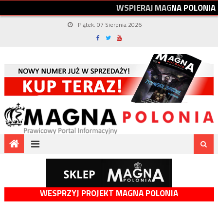
W
S
P
I
E
R
A
J
M
A
G
N
A
P
O
L
O
N
I
A
Piątek, 07 Sierpnia 2026
WESPRZYJ PROJEKT MAGNA POLONIA