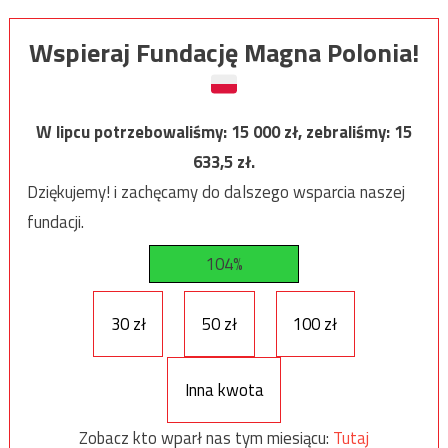
Wspieraj Fundację Magna Polonia!
W lipcu potrzebowaliśmy:
15 000
zł, zebraliśmy:
15
633,5
zł.
Dziękujemy! i zachęcamy do dalszego wsparcia naszej
fundacji.
104%
30 zł
50 zł
100 zł
Inna kwota
Zobacz kto wparł nas tym miesiącu:
Tutaj