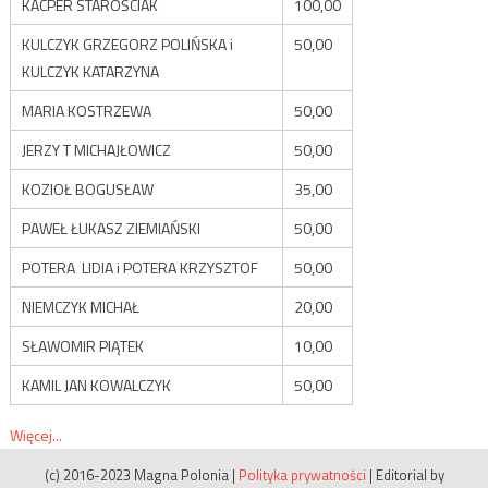
KACPER STAROŚCIAK
100,00
KULCZYK GRZEGORZ POLIŃSKA i
50,00
KULCZYK KATARZYNA
MARIA KOSTRZEWA
50,00
JERZY T MICHAJŁOWICZ
50,00
KOZIOŁ BOGUSŁAW
35,00
PAWEŁ ŁUKASZ ZIEMIAŃSKI
50,00
POTERA LIDIA i POTERA KRZYSZTOF
50,00
NIEMCZYK MICHAŁ
20,00
SŁAWOMIR PIĄTEK
10,00
KAMIL JAN KOWALCZYK
50,00
Więcej...
(c) 2016-2023 Magna Polonia
|
Polityka prywatności
|
Editorial by