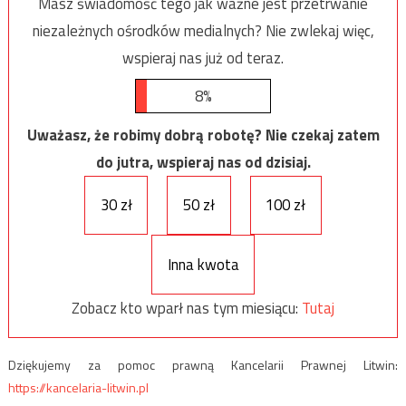
Masz świadomość tego jak ważne jest przetrwanie
niezależnych ośrodków medialnych? Nie zwlekaj więc,
wspieraj nas już od teraz.
8%
Uważasz, że robimy dobrą robotę? Nie czekaj zatem
do jutra, wspieraj nas od dzisiaj.
30 zł
50 zł
100 zł
Inna kwota
Zobacz kto wparł nas tym miesiącu:
Tutaj
Dziękujemy za pomoc prawną Kancelarii Prawnej Litwin:
https://kancelaria-litwin.pl