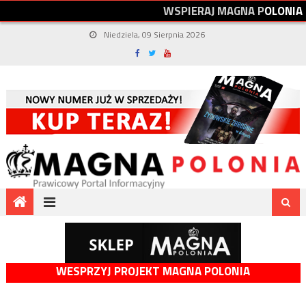
W
S
P
I
E
R
A
J
M
A
G
N
A
P
O
L
O
N
I
A
Niedziela, 09 Sierpnia 2026
WESPRZYJ PROJEKT MAGNA POLONIA