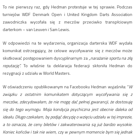
To nie pierwszy raz, gdy Hedman protestuje w tej sprawie. Podczas
turniejów WDF Denmark Open i United Kingdom Darts Association
zawodniczka wycofała się z meczów przeciwko transpłciowym
darterkom – van Leuven i Sam Lewis.
W odpowiedzi na te wydarzenia, organizacja darterska WDF wydała
komunikat ostrzegający, że celowe wycofywanie się z meczów może
skutkować postępowaniem dyscyplinarnym za
„narażanie sportu na złą
reputację”.
To właśnie ta deklaracja federacji skłoniła Hedman do
rezygnacji z udziału w World Masters.
W oświadczeniu opublikowanym na Facebooku Hedman wyjaśniła: “
W
związku z ostatnim komunikatem dotyczącym wycofywania się z
meczów, zdecydowałam, że nie mogę dać pełnej gwarancji, że dostosuję
się do tego wymogu. Moja kondycja psychiczna jest obecnie daleka od
ideału. Długo czekałam, by podjąć decyzję o wzięciu udziału w tej imprezie,
a to oznacza, że ceny biletów i zakwaterowania są już bardzo wysokie.
Koniec końców i tak nie wiem, czy w pewnym momencie bym się jednak