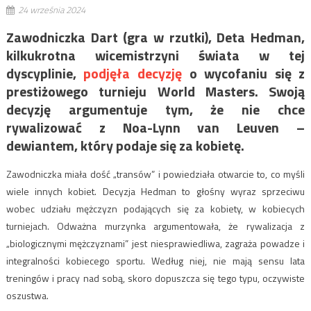
24 września 2024
Zawodniczka Dart (gra w rzutki), Deta Hedman,
kilkukrotna wicemistrzyni świata w tej
dyscyplinie,
podjęła decyzję
o wycofaniu się z
prestiżowego turnieju World Masters. Swoją
decyzję argumentuje tym, że nie chce
rywalizować z Noa-Lynn van Leuven –
dewiantem, który podaje się za kobietę.
Zawodniczka miała dość „transów” i powiedziała otwarcie to, co myśli
wiele innych kobiet. Decyzja Hedman to głośny wyraz sprzeciwu
wobec udziału mężczyzn podających się za kobiety, w kobiecych
turniejach. Odważna murzynka argumentowała, że rywalizacja z
„biologicznymi mężczyznami” jest niesprawiedliwa, zagraża powadze i
integralności kobiecego sportu. Według niej, nie mają sensu lata
treningów i pracy nad sobą, skoro dopuszcza się tego typu, oczywiste
oszustwa.