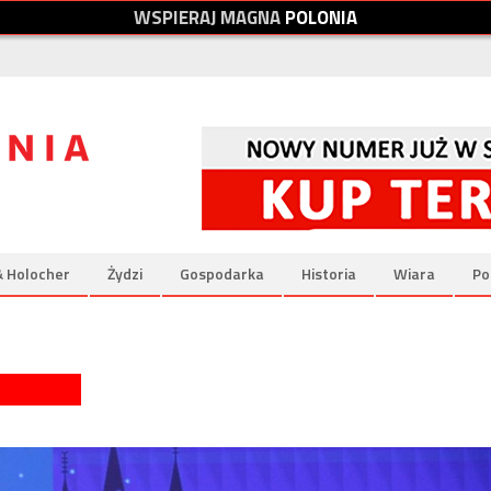
W
S
P
I
E
R
A
J
M
A
G
N
A
P
O
L
O
N
I
A
& Holocher
Żydzi
Gospodarka
Historia
Wiara
Po