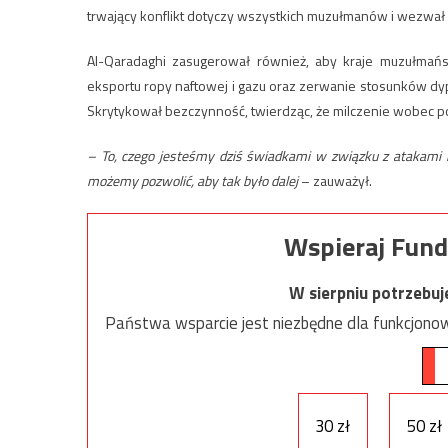
trwający konflikt dotyczy wszystkich muzułmanów i wezwał d
Al-Qaradaghi zasugerował również, aby kraje muzułmańsk
eksportu ropy naftowej i gazu oraz zerwanie stosunków dyp
Skrytykował bezczynność, twierdząc, że milczenie wobec pol
– To, czego jesteśmy dziś świadkami w związku z atakami n
możemy pozwolić, aby tak było dalej
– zauważył.
Wspieraj Fund
W sierpniu potrzebu
Państwa wsparcie jest niezbędne dla funkcjonow
30 zł
50 zł