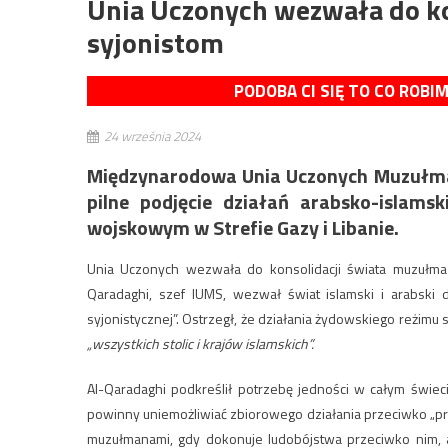
Unia Uczonych wezwała do k
syjonistom
PODOBA CI SIĘ TO CO ROBI
24 września 2024
Międzynarodowa Unia Uczonych Muzułma
pilne podjęcie działań arabsko-islams
wojskowym w Strefie Gazy i Libanie.
Unia Uczonych wezwała do konsolidacji świata muzułmań
Qaradaghi, szef IUMS, wezwał świat islamski i arabski 
syjonistycznej”. Ostrzegł, że działania żydowskiego reżimu 
„wszystkich stolic i krajów islamskich”.
Al-Qaradaghi podkreślił potrzebę jedności w całym świec
powinny uniemożliwiać zbiorowego działania przeciwko „proj
muzułmanami, gdy dokonuje ludobójstwa przeciwko nim, a 