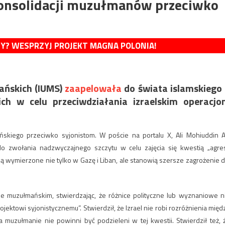
onsolidacji muzułmanów przeciwko
MY? WESPRZYJ PROJEKT MAGNA POLONIA!
ńskich (IUMS)
zaapelowała
do świata islamskiego
kich w celu przeciwdziałania izraelskim operacj
skiego przeciwko syjonistom. W poście na portalu X, Ali Mohiuddin A
do zwołania nadzwyczajnego szczytu w celu zajęcia się kwestią „agres
są wymierzone nie tylko w Gazę i Liban, ale stanowią szersze zagrożenie d
ie muzułmańskim, stwierdzając, że różnice polityczne lub wyznaniowe n
ektowi syjonistycznemu”. Stwierdził, że Izrael nie robi rozróżnienia międ
muzułmanie nie powinni być podzieleni w tej kwestii. Stwierdził też, 