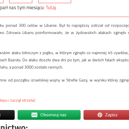
parł nas tym miesiącu:
Tutaj
ku ponad 300 celów w Libanie. Był to najcięższy ostrzał od rozpoczęc
two Zdrowia Libanu poinformowało, że w żydowskich atakach zginęło 
kim ataku lotniczym z piątku, w którym zginęło co najmniej 45 cywilów,
ach Bejrutu. Do ataku doszło dwa dni po tym, jak w dwóch falach eksploz
lahu, a ponad 3000 zostało rannych.
nne od początku izraelskiej wojny w Strefie Gazy, w wyniku której zginę
epu i zaczął strzelać
t
Obserwuj nas
Zapisz
nictwo: