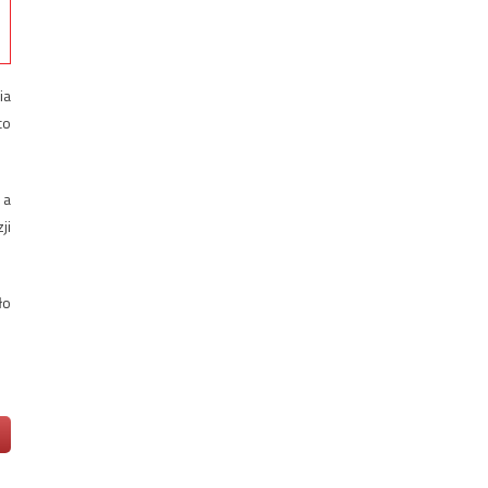
ia
co
 a
ji
ło