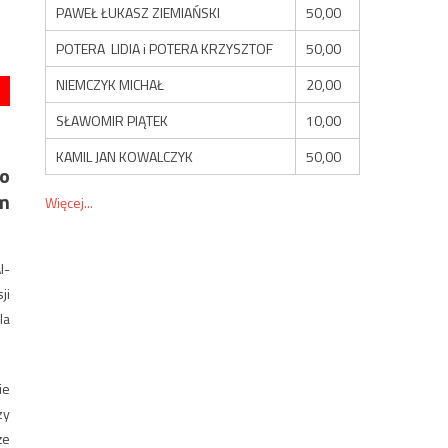
PAWEŁ ŁUKASZ ZIEMIAŃSKI
50,00
POTERA LIDIA i POTERA KRZYSZTOF
50,00
NIEMCZYK MICHAŁ
20,00
SŁAWOMIR PIĄTEK
10,00
KAMIL JAN KOWALCZYK
50,00
 o
om
Więcej...
l-
ji
la
ie
zy
że