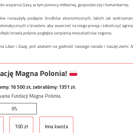
o wsparcia Gazy, w tym pomocy militarnej, gospodarczej i humanitarnej.
ie rozważyły ​​podjęcie środków ekonomicznych, takich jak wstrzyman
lomatycznych z Izraelem, aby wywrzeć na niego presję i zakończyć agresj
ityki Izraela jedynie pogłębia cierpienia mieszkańców regionu.
a Liban i Gazę, jest atakiem na godność naszego narodu i naszej ziemi. N
ację Magna Polonia!
jemy:
16 500
zł, zebraliśmy:
1351
zł.
ania Fundacji Magna Polonia.
8%
100 zł
Inna kwota