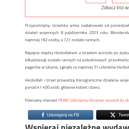
Zobacz kto w
Przypomnijmy: Izraelska armia zaatakowała od poniedział
działań wojennych 8 października 2023 roku. Ministers
najmniej 182 osoby, a 727 zostało rannych.
Napięcie między Hezbollahem a Izraelem wzrosło po żydows
kilkadziesiąt zostało rannych na południowych przedmieści
pagerów w Libanie, zginęło co najmniej 37 członków Hezbol
Hezbollah i Izrael prowadzą transgraniczne działania woje
ponad 41 400 osób, głównie kobiet i dzieci.
Polecamy również:
PILNE! Uzbrojony Ukrainiec wszedł do skl
Udostępnij na FB
Twee
Wspieraj niezależne wydaw