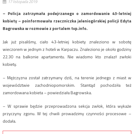
17 listopada 2019
– Policja zatrzymała podejrzanego o zamordowanie 43-letniej
kobiety – poinformowała rzeczniczka jeleniogórskiej policji Edyta
Bagrowska w rozmowie z portalem tvp.info.
Jak już pisaliśmy, ciało 43-letniej kobiety znaleziono w sobotę
wieczorem w jednym z hoteli w Karpaczu. Znaleziono je około godziny
22.30 na balkonie apartamentu. Nie wiadomo kto znalazł zwłoki
kobiety.
– Mężczyzna został zatrzymany dziś, na terenie jednego z miast w
województwie zachodniopomorskim. Stamtąd pochodziła też
zamordowana kobieta – powiedziała Bagrowska.
– W sprawie będzie przeprowadzona sekcja zwłok, która wykaże
przyczyny zgonu. W tej chwili prowadzimy czynności procesowe –
dodała.