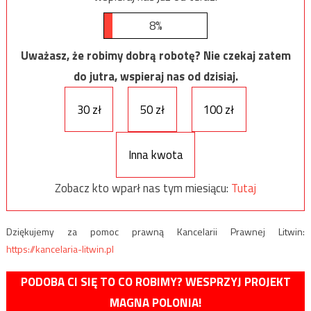
8%
Uważasz, że robimy dobrą robotę? Nie czekaj zatem
do jutra, wspieraj nas od dzisiaj.
30 zł
50 zł
100 zł
Inna kwota
Zobacz kto wparł nas tym miesiącu:
Tutaj
Dziękujemy za pomoc prawną Kancelarii Prawnej Litwin:
https://kancelaria-litwin.pl
PODOBA CI SIĘ TO CO ROBIMY? WESPRZYJ PROJEKT
MAGNA POLONIA!