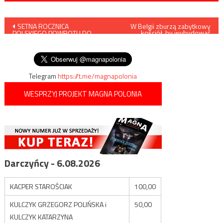
Nawigacja
SETNA ROCZNICA
W Belgii zburzą zabytkowy
kościół, by wybudować
POLSKIEGO POWROTU DO
„neutralne dla klimatu centrum
wpisu
KAMIEŃCA PODOLSKIEGO… NA
spotkań”
PÓŁ ROKU – CZĘŚĆ DRUGA
Telegram
https://t.me/magnapolonia
WESPRZYJ PROJEKT MAGNA POLONIA
Darczyńcy - 6.08.2026
KACPER STAROŚCIAK
100,00
KULCZYK GRZEGORZ POLIŃSKA i
50,00
KULCZYK KATARZYNA