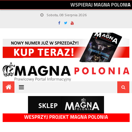
W
S
P
I
E
R
A
J
M
A
G
N
A
P
O
L
O
N
I
A
Sobota, 08 Sierpnia 2026
WESPRZYJ PROJEKT MAGNA POLONIA