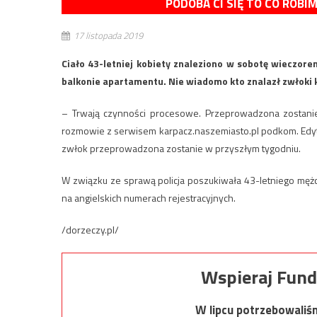
PODOBA CI SIĘ TO CO ROBI
17 listopada 2019
Ciało 43-letniej kobiety znaleziono w sobotę wieczore
balkonie apartamentu. Nie wiadomo kto znalazł zwłoki 
– Trwają czynności procesowe. Przeprowadzona zostani
rozmowie z serwisem karpacz.naszemiasto.pl podkom. Edyta
zwłok przeprowadzona zostanie w przyszłym tygodniu.
W związku ze sprawą policja poszukiwała 43-letniego mę
na angielskich numerach rejestracyjnych.
/dorzeczy.pl/
Wspieraj Fund
W lipcu potrzebowaliś