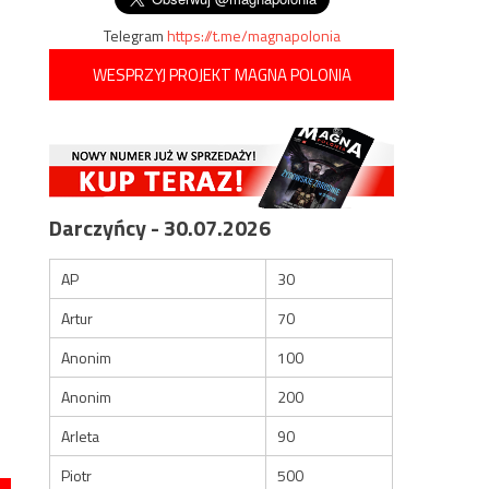
Telegram
https://t.me/magnapolonia
WESPRZYJ PROJEKT MAGNA POLONIA
Darczyńcy - 30.07.2026
AP
30
Artur
70
Anonim
100
Anonim
200
Arleta
90
Piotr
500