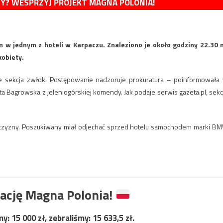
MY? WESPRZYJ PROJEKT MAGNA POLONIA!
m w jednym z hoteli w Karpaczu. Znaleziono je około godziny 22.30 
kobiety.
e sekcja zwłok. Postępowanie nadzoruje prokuratura – poinformowała
 Bagrowska z jeleniogórskiej komendy. Jak podaje serwis gazeta.pl, sekc
żczyzny. Poszukiwany miał odjechać sprzed hotelu samochodem marki B
ację Magna Polonia!
my:
15 000
zł, zebraliśmy:
15 633,5
zł.