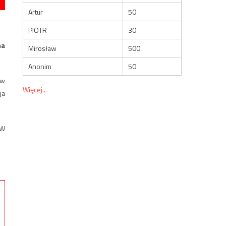
Artur
50
PIOTR
30
na
Mirosław
500
Anonim
50
 w
Więcej...
ja
MW