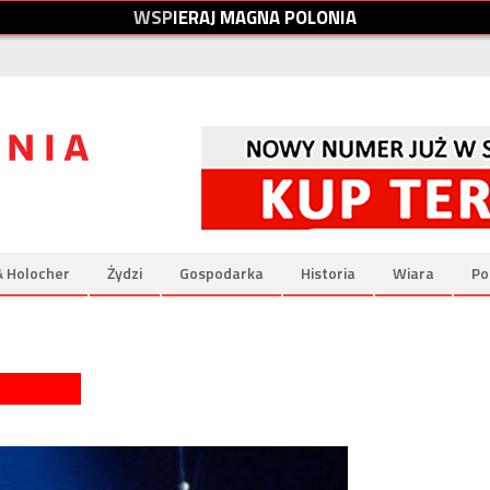
W
S
P
I
E
R
A
J
M
A
G
N
A
P
O
L
O
N
I
A
& Holocher
Żydzi
Gospodarka
Historia
Wiara
Po