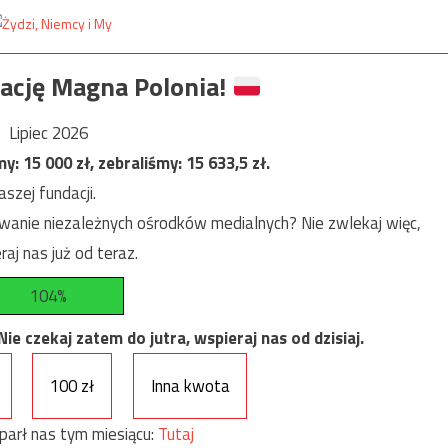
ację Magna Polonia!
Lipiec 2026
my:
15 000
zł, zebraliśmy:
15 633,5
zł.
szej fundacji.
anie niezależnych ośrodków medialnych? Nie zwlekaj więc,
raj nas już od teraz.
104%
e czekaj zatem do jutra, wspieraj nas od dzisiaj.
100 zł
Inna kwota
parł nas tym miesiącu:
Tutaj