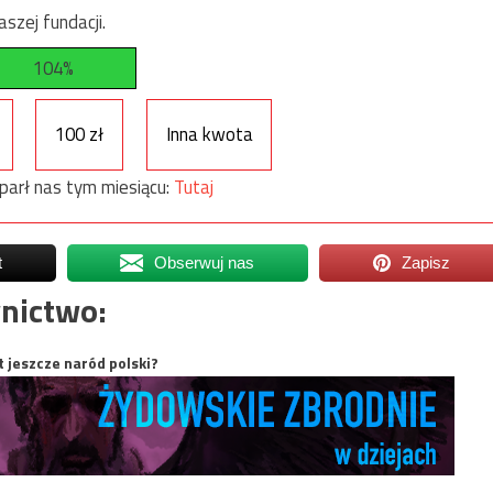
szej fundacji.
104%
100 zł
Inna kwota
parł nas tym miesiącu:
Tutaj
t
Obserwuj nas
Zapisz
nictwo:
t jeszcze naród polski?