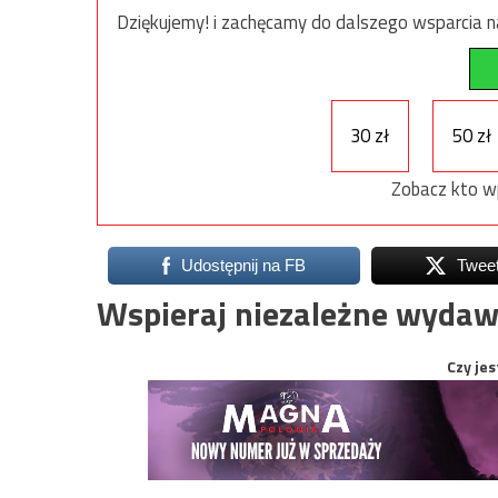
Dziękujemy! i zachęcamy do dalszego wsparcia na
30 zł
50 zł
Zobacz kto w
Udostępnij na FB
Twee
Wspieraj niezależne wydaw
Czy jes