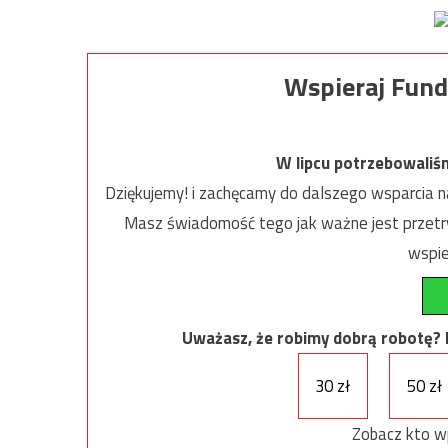
Wspieraj Fund
W lipcu potrzebowaliś
Dziękujemy! i zachęcamy do dalszego wsparcia na
Masz świadomość tego jak ważne jest przetrw
wspie
Uważasz, że robimy dobrą robotę? Ni
30 zł
50 zł
Zobacz kto w