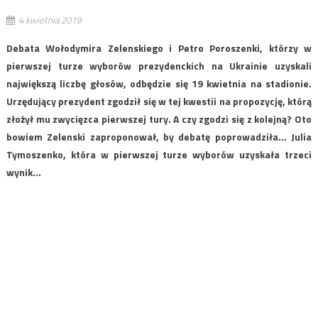
4 kwietnia 2019
Debata Wołodymira Zelenskiego i Petro Poroszenki, którzy w
pierwszej turze wyborów prezydenckich na Ukrainie uzyskali
największą liczbę głosów, odbędzie się 19 kwietnia na stadionie.
Urzędujący prezydent zgodził się w tej kwestii na propozycję, którą
złożył mu zwycięzca pierwszej tury. A czy zgodzi się z kolejną? Oto
bowiem Zelenski zaproponował, by debatę poprowadziła… Julia
Tymoszenko, która w pierwszej turze wyborów uzyskała trzeci
wynik…