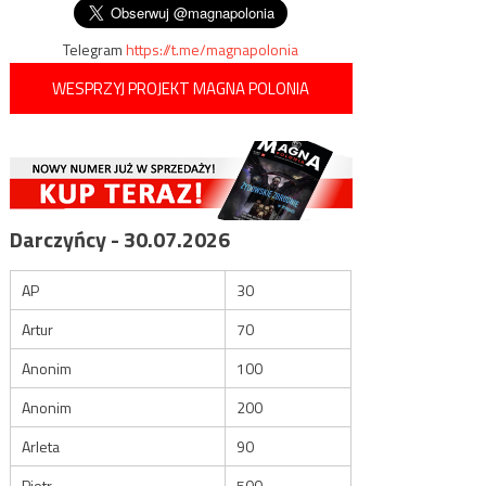
Telegram
https://t.me/magnapolonia
WESPRZYJ PROJEKT MAGNA POLONIA
Darczyńcy - 30.07.2026
AP
30
Artur
70
Anonim
100
Anonim
200
Arleta
90
Piotr
500