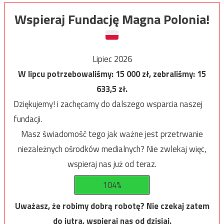
Wspieraj Fundację Magna Polonia!
Lipiec 2026
W lipcu potrzebowaliśmy:
15 000
zł, zebraliśmy:
15
633,5
zł.
Dziękujemy! i zachęcamy do dalszego wsparcia naszej
fundacji.
Masz świadomość tego jak ważne jest przetrwanie
niezależnych ośrodków medialnych? Nie zwlekaj więc,
wspieraj nas już od teraz.
104%
Uważasz, że robimy dobrą robotę? Nie czekaj zatem
do jutra, wspieraj nas od dzisiaj.