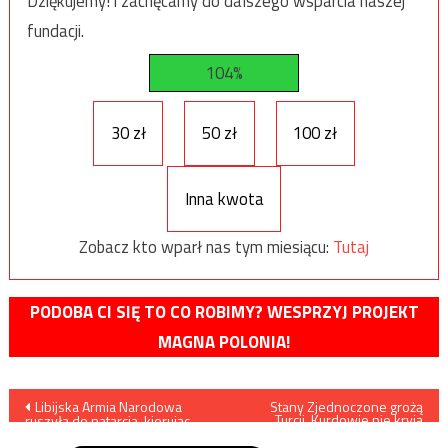
Dziękujemy! i zachęcamy do dalszego wsparcia naszej
fundacji.
104%
30 zł
50 zł
100 zł
Inna kwota
Zobacz kto wparł nas tym miesiącu:
Tutaj
PODOBA CI SIĘ TO CO ROBIMY? WESPRZYJ PROJEKT
MAGNA POLONIA!
Nawigacja
Libijska Armia Narodowa
Stany Zjednoczone grożą
Turcji, Kurdowie nie kryją
ruszyła do natarcia, kierując
satysfakcji
wpisu
się na Syrtę