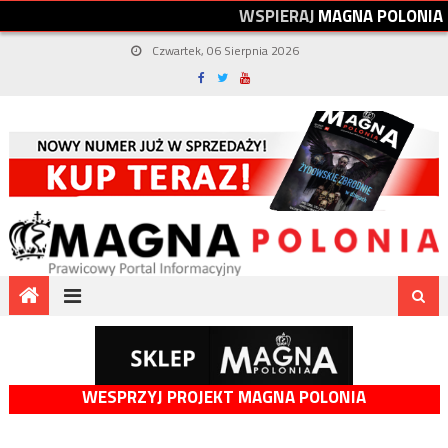
W
S
P
I
E
R
A
J
M
A
G
N
A
P
O
L
O
N
I
A
Czwartek, 06 Sierpnia 2026
WESPRZYJ PROJEKT MAGNA POLONIA