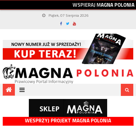
W
S
P
I
E
R
A
J
M
A
G
N
A
P
O
L
O
N
I
A
Piątek, 07 Sierpnia 2026
WESPRZYJ PROJEKT MAGNA POLONIA