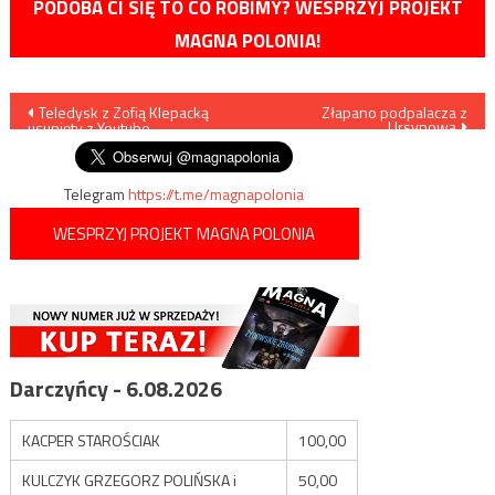
PODOBA CI SIĘ TO CO ROBIMY? WESPRZYJ PROJEKT
MAGNA POLONIA!
Nawigacja
Teledysk z Zofią Klepacką
Złapano podpalacza z
Ursynowa
usunięty z Youtube
wpisu
Telegram
https://t.me/magnapolonia
WESPRZYJ PROJEKT MAGNA POLONIA
Darczyńcy - 6.08.2026
KACPER STAROŚCIAK
100,00
KULCZYK GRZEGORZ POLIŃSKA i
50,00