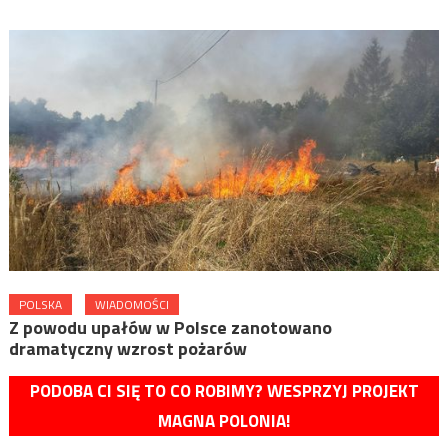
POLSKA
WIADOMOŚCI
Z powodu upałów w Polsce zanotowano
dramatyczny wzrost pożarów
PODOBA CI SIĘ TO CO ROBIMY? WESPRZYJ PROJEKT
MAGNA POLONIA!