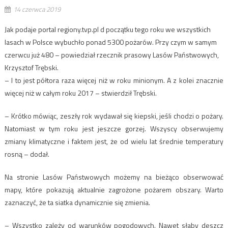
14 czerwca 2019
Jak podaje portal regiony.tvp.pl d początku tego roku we wszystkich
lasach w Polsce wybuchło ponad 5300 pożarów. Przy czym w samym
czerwcu już 480 – powiedział rzecznik prasowy Lasów Państwowych,
Krzysztof Trębski.
– I to jest półtora raza więcej niż w roku minionym. A z kolei znacznie
więcej niż w całym roku 2017 – stwierdził Trębski.
– Krótko mówiąc, zeszły rok wydawał się kiepski, jeśli chodzi o pożary.
Natomiast w tym roku jest jeszcze gorzej. Wszyscy obserwujemy
zmiany klimatyczne i faktem jest, że od wielu lat średnie temperatury
rosną – dodał.
Na stronie Lasów Państwowych możemy na bieżąco obserwować
mapy, które pokazują aktualnie zagrożone pożarem obszary. Warto
zaznaczyć, że ta siatka dynamicznie się zmienia.
– Wszystko zależy od warunków pogodowych. Nawet słaby deszcz