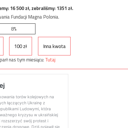
jemy:
16 500
zł, zebraliśmy:
1351
zł.
ania Fundacji Magna Polonia.
8%
100 zł
Inna kwota
parł nas tym miesiącu:
Tutaj