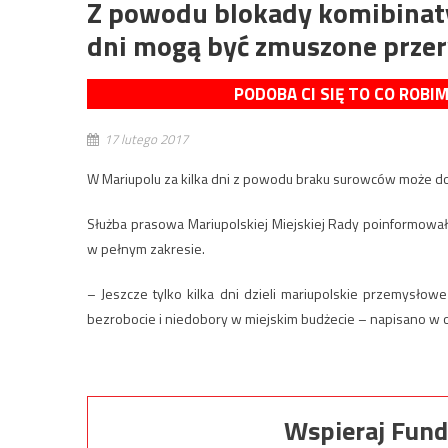
Z powodu blokady komibinaty
dni mogą być zmuszone prze
PODOBA CI SIĘ TO CO ROBI
17 lutego 2017
W Mariupolu za kilka dni z powodu braku surowców może do
Służba prasowa Mariupolskiej Miejskiej Rady poinformowała
w pełnym zakresie.
– Jeszcze tylko kilka dni dzieli mariupolskie przemysło
bezrobocie i niedobory w miejskim budżecie – napisano w 
Wspieraj Fund