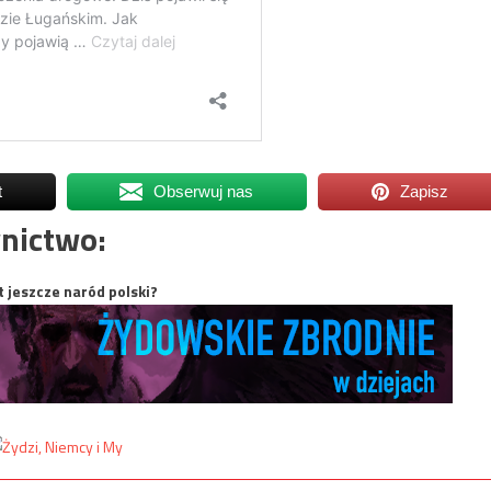
t
Obserwuj nas
Zapisz
nictwo:
t jeszcze naród polski?