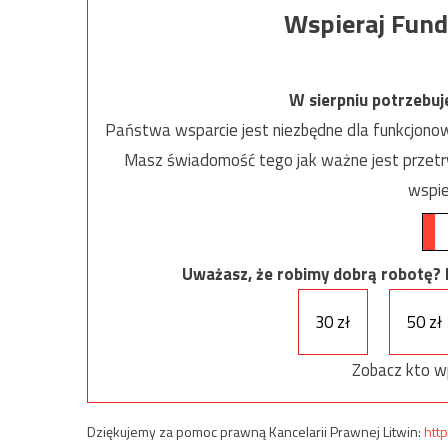
Wspieraj Fund
W sierpniu potrzebu
Państwa wsparcie jest niezbędne dla funkcjonow
Masz świadomość tego jak ważne jest przetrw
wspie
Uważasz, że robimy dobrą robotę? Ni
30 zł
50 zł
Zobacz kto w
Dziękujemy za pomoc prawną Kancelarii Prawnej Litwin:
http