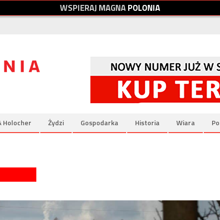
W
S
P
I
E
R
A
J
M
A
G
N
A
P
O
L
O
N
I
A
& Holocher
Żydzi
Gospodarka
Historia
Wiara
Po