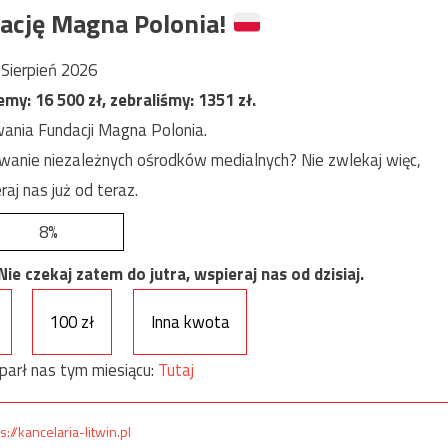
ację Magna Polonia!
Sierpień 2026
jemy:
16 500
zł, zebraliśmy:
1351
zł.
ania Fundacji Magna Polonia.
anie niezależnych ośrodków medialnych? Nie zwlekaj więc,
raj nas już od teraz.
8%
e czekaj zatem do jutra, wspieraj nas od dzisiaj.
100 zł
Inna kwota
parł nas tym miesiącu:
Tutaj
s://kancelaria-litwin.pl