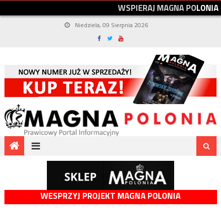
W
S
P
I
E
R
A
J
M
A
G
N
A
P
O
L
O
N
I
A
Niedziela, 09 Sierpnia 2026
WESPRZYJ PROJEKT MAGNA POLONIA