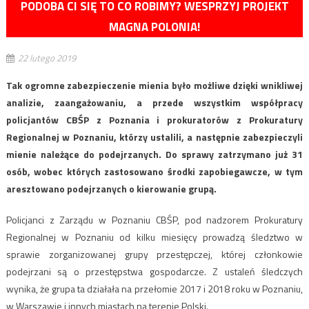
PODOBA CI SIĘ TO CO ROBIMY? WESPRZYJ PROJEKT
MAGNA POLONIA!
22 lutego 2019
Tak ogromne zabezpieczenie mienia było możliwe dzięki wnikliwej
analizie, zaangażowaniu, a przede wszystkim współpracy
policjantów CBŚP z Poznania i prokuratorów z Prokuratury
Regionalnej w Poznaniu, którzy ustalili, a następnie zabezpieczyli
mienie należące do podejrzanych. Do sprawy zatrzymano już 31
osób, wobec których zastosowano środki zapobiegawcze, w tym
aresztowano podejrzanych o kierowanie grupą.
Policjanci z Zarządu w Poznaniu CBŚP, pod nadzorem Prokuratury
Regionalnej w Poznaniu od kilku miesięcy prowadzą śledztwo w
sprawie zorganizowanej grupy przestępczej, której członkowie
podejrzani są o przestępstwa gospodarcze. Z ustaleń śledczych
wynika, że grupa ta działała na przełomie 2017 i 2018 roku w Poznaniu,
w Warszawie i innych miastach na terenie Polski.