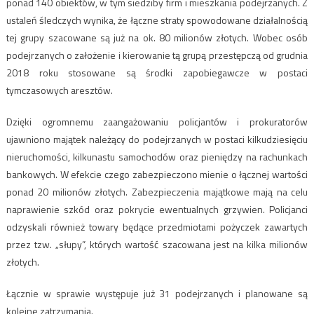
ponad 140 obiektów, w tym siedziby firm i mieszkania podejrzanych. Z
ustaleń śledczych wynika, że łączne straty spowodowane działalnością
tej grupy szacowane są już na ok. 80 milionów złotych. Wobec osób
podejrzanych o założenie i kierowanie tą grupą przestępczą od grudnia
2018 roku stosowane są środki zapobiegawcze w postaci
tymczasowych aresztów.
Dzięki ogromnemu zaangażowaniu policjantów i prokuratorów
ujawniono majątek należący do podejrzanych w postaci kilkudziesięciu
nieruchomości, kilkunastu samochodów oraz pieniędzy na rachunkach
bankowych. W efekcie czego zabezpieczono mienie o łącznej wartości
ponad 20 milionów złotych. Zabezpieczenia majątkowe mają na celu
naprawienie szkód oraz pokrycie ewentualnych grzywien. Policjanci
odzyskali również towary będące przedmiotami pożyczek zawartych
przez tzw. „słupy”, których wartość szacowana jest na kilka milionów
złotych.
Łącznie w sprawie występuje już 31 podejrzanych i planowane są
kolejne zatrzymania.