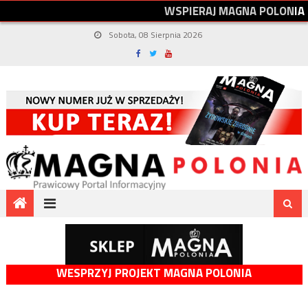
W
S
P
I
E
R
A
J
M
A
G
N
A
P
O
L
O
N
I
A
Sobota, 08 Sierpnia 2026
WESPRZYJ PROJEKT MAGNA POLONIA