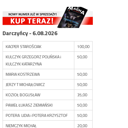
Darczyńcy - 6.08.2026
KACPER STAROŚCIAK
100,00
KULCZYK GRZEGORZ POLIŃSKA i
50,00
KULCZYK KATARZYNA
MARIA KOSTRZEWA
50,00
JERZY T MICHAJŁOWICZ
50,00
KOZIOŁ BOGUSŁAW
35,00
PAWEŁ ŁUKASZ ZIEMIAŃSKI
50,00
POTERA LIDIA i POTERA KRZYSZTOF
50,00
NIEMCZYK MICHAŁ
20,00