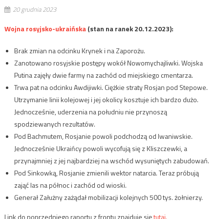
20 grudnia 2023
Wojna rosyjsko-ukraińska
(stan na ranek 20.12.2023):
Brak zmian na odcinku Krynek i na Zaporożu.
Zanotowano rosyjskie postępy wokół Nowomychajliwki. Wojska
Putina zajęły dwie farmy na zachód od miejskiego cmentarza.
Trwa pat na odcinku Awdijiwki. Ciężkie straty Rosjan pod Stepowe.
Utrzymanie linii kolejowej i jej okolicy kosztuje ich bardzo dużo.
Jednocześnie, uderzenia na południu nie przynoszą
spodziewanych rezultatów.
Pod Bachmutem, Rosjanie powoli podchodzą od Iwaniwskie.
Jednocześnie Ukraińcy powoli wycofują się z Kliszczewki, a
przynajmniej z jej najbardziej na wschód wysuniętych zabudowań.
Pod Sinkowką, Rosjanie zmienili wektor natarcia. Teraz próbują
zająć las na północ i zachód od wioski.
Generał Załużny zażądał mobilizacji kolejnych 500 tys. żołnierzy.
Link do poprzedniego raportu z frontu znajduje się
tutaj.