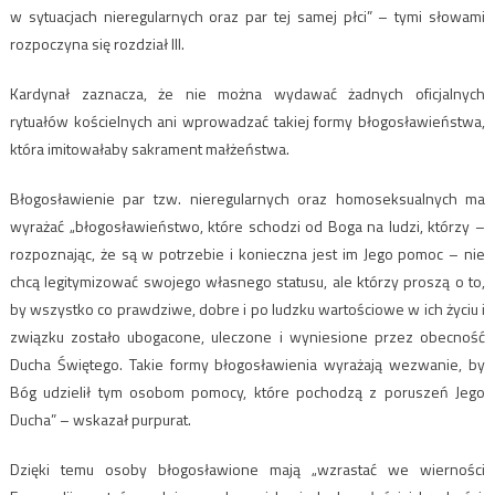
w sytuacjach nieregularnych oraz par tej samej płci” – tymi słowami
rozpoczyna się rozdział III.
Kardynał zaznacza, że nie można wydawać żadnych oficjalnych
rytuałów kościelnych ani wprowadzać takiej formy błogosławieństwa,
która imitowałaby sakrament małżeństwa.
Błogosławienie par tzw. nieregularnych oraz homoseksualnych ma
wyrażać „błogosławieństwo, które schodzi od Boga na ludzi, którzy –
rozpoznając, że są w potrzebie i konieczna jest im Jego pomoc – nie
chcą legitymizować swojego własnego statusu, ale którzy proszą o to,
by wszystko co prawdziwe, dobre i po ludzku wartościowe w ich życiu i
związku zostało ubogacone, uleczone i wyniesione przez obecność
Ducha Świętego. Takie formy błogosławienia wyrażają wezwanie, by
Bóg udzielił tym osobom pomocy, które pochodzą z poruszeń Jego
Ducha” – wskazał purpurat.
Dzięki temu osoby błogosławione mają „wzrastać we wierności