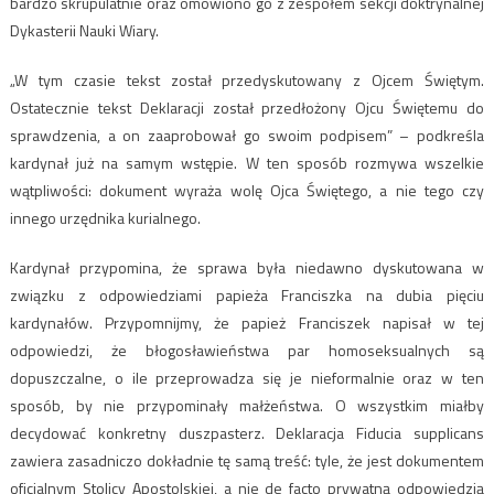
bardzo skrupulatnie oraz omówiono go z zespołem sekcji doktrynalnej
Dykasterii Nauki Wiary.
„W tym czasie tekst został przedyskutowany z Ojcem Świętym.
Ostatecznie tekst Deklaracji został przedłożony Ojcu Świętemu do
sprawdzenia, a on zaaprobował go swoim podpisem” – podkreśla
kardynał już na samym wstępie. W ten sposób rozmywa wszelkie
wątpliwości: dokument wyraża wolę Ojca Świętego, a nie tego czy
innego urzędnika kurialnego.
Kardynał przypomina, że sprawa była niedawno dyskutowana w
związku z odpowiedziami papieża Franciszka na dubia pięciu
kardynałów. Przypomnijmy, że papież Franciszek napisał w tej
odpowiedzi, że błogosławieństwa par homoseksualnych są
dopuszczalne, o ile przeprowadza się je nieformalnie oraz w ten
sposób, by nie przypominały małżeństwa. O wszystkim miałby
decydować konkretny duszpasterz. Deklaracja Fiducia supplicans
zawiera zasadniczo dokładnie tę samą treść: tyle, że jest dokumentem
oficjalnym Stolicy Apostolskiej, a nie de facto prywatną odpowiedzią