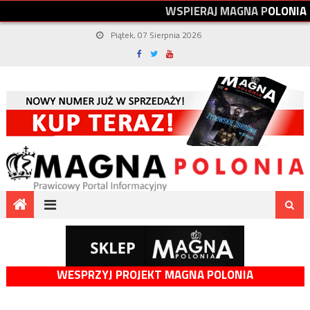
W
S
P
I
E
R
A
J
M
A
G
N
A
P
O
L
O
N
I
A
Piątek, 07 Sierpnia 2026
WESPRZYJ PROJEKT MAGNA POLONIA