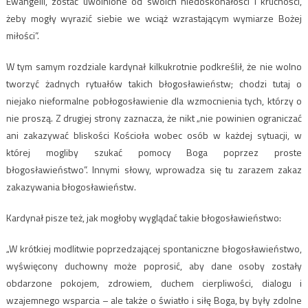
Ewangelii, zostać uwolnione od swoich niedoskonałości i kruchości,
żeby mogły wyrazić siebie we wciąż wzrastającym wymiarze Bożej
miłości”.
W tym samym rozdziale kardynał kilkukrotnie podkreślił, że nie wolno
tworzyć żadnych rytuałów takich błogosławieństw; chodzi tutaj o
niejako nieformalne pobłogosławienie dla wzmocnienia tych, którzy o
nie proszą. Z drugiej strony zaznacza, że nikt „nie powinien ograniczać
ani zakazywać bliskości Kościoła wobec osób w każdej sytuacji, w
której mogliby szukać pomocy Boga poprzez proste
błogosławieństwo”. Innymi słowy, wprowadza się tu zarazem zakaz
zakazywania błogosławieństw.
Kardynał pisze też, jak mogłoby wyglądać takie błogosławieństwo:
„W krótkiej modlitwie poprzedzającej spontaniczne błogosławieństwo,
wyświęcony duchowny może poprosić, aby dane osoby zostały
obdarzone pokojem, zdrowiem, duchem cierpliwości, dialogu i
wzajemnego wsparcia – ale także o światło i siłę Boga, by były zdolne