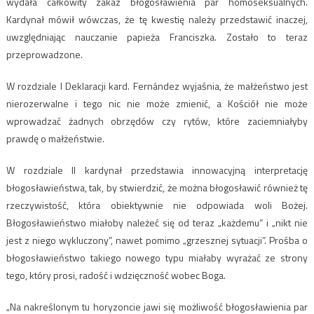
wydała całkowity zakaz błogosławienia par homoseksualnych.
Kardynał mówił wówczas, że tę kwestię należy przedstawić inaczej,
uwzględniając nauczanie papieża Franciszka. Zostało to teraz
przeprowadzone.
W rozdziale I Deklaracji kard. Fernández wyjaśnia, że małżeństwo jest
nierozerwalne i tego nic nie może zmienić, a Kościół nie może
wprowadzać żadnych obrzędów czy rytów, które zaciemniałyby
prawdę o małżeństwie.
W rozdziale II kardynał przedstawia innowacyjną interpretację
błogosławieństwa, tak, by stwierdzić, że można błogosławić również tę
rzeczywistość, która obiektywnie nie odpowiada woli Bożej.
Błogosławieństwo miałoby należeć się od teraz „każdemu” i „nikt nie
jest z niego wykluczony”, nawet pomimo „grzesznej sytuacji”. Prośba o
błogosławieństwo takiego nowego typu miałaby wyrażać ze strony
tego, który prosi, radość i wdzięczność wobec Boga.
„Na nakreślonym tu horyzoncie jawi się możliwość błogosławienia par