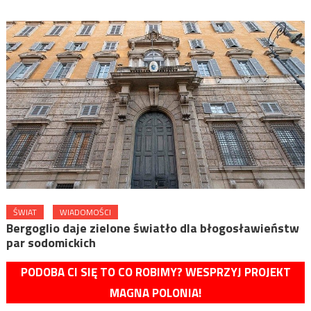
ŚWIAT
WIADOMOŚCI
Bergoglio daje zielone światło dla błogosławieństw
par sodomickich
PODOBA CI SIĘ TO CO ROBIMY? WESPRZYJ PROJEKT
MAGNA POLONIA!