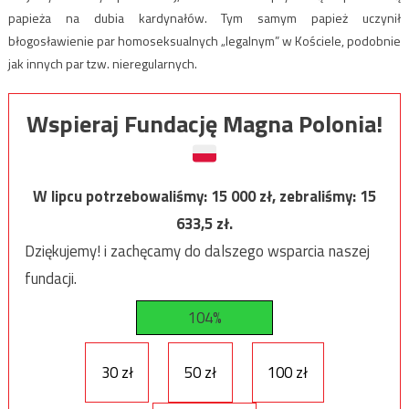
papieża na dubia kardynałów. Tym samym papież uczynił
błogosławienie par homoseksualnych „legalnym” w Kościele, podobnie
jak innych par tzw. nieregularnych.
Wspieraj Fundację Magna Polonia!
W lipcu potrzebowaliśmy:
15 000
zł, zebraliśmy:
15
633,5
zł.
Dziękujemy! i zachęcamy do dalszego wsparcia naszej
fundacji.
104%
30 zł
50 zł
100 zł