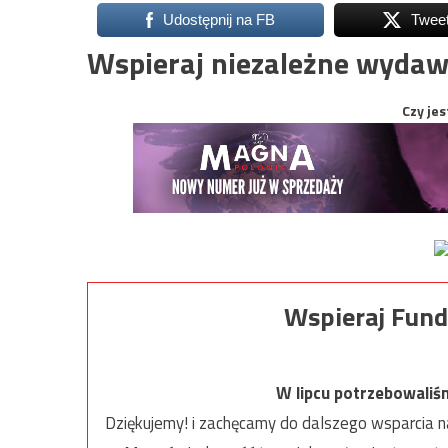
Udostępnij na FB
Twee
Wspieraj niezależne wydaw
Czy jes
Wspieraj Fund
W lipcu potrzebowaliś
Dziękujemy! i zachęcamy do dalszego wsparcia na