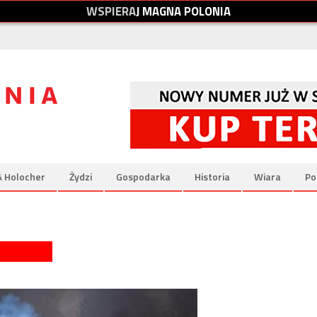
W
S
P
I
E
R
A
J
M
A
G
N
A
P
O
L
O
N
I
A
& Holocher
Żydzi
Gospodarka
Historia
Wiara
Po