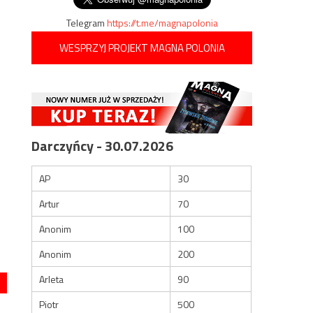
Telegram
https://t.me/magnapolonia
WESPRZYJ PROJEKT MAGNA POLONIA
Darczyńcy - 30.07.2026
AP
30
Artur
70
Anonim
100
Anonim
200
Arleta
90
Piotr
500