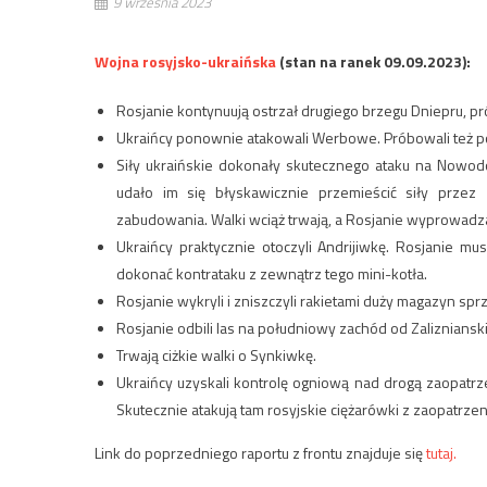
9 września 2023
Wojna rosyjsko-ukraińska
(stan na ranek 09.09.2023):
Rosjanie kontynuują ostrzał drugiego brzegu Dniepru, pró
Ukraińcy ponownie atakowali Werbowe. Próbowali też po
Siły ukraińskie dokonały skutecznego ataku na Nowod
udało im się błyskawicznie przemieścić siły przez 
zabudowania. Walki wciąż trwają, a Rosjanie wyprowadza
Ukraińcy praktycznie otoczyli Andrijiwkę. Rosjanie m
dokonać kontrataku z zewnątrz tego mini-kotła.
Rosjanie wykryli i zniszczyli rakietami duży magazyn sp
Rosjanie odbili las na południowy zachód od Zaliznianski
Trwają ciżkie walki o Synkiwkę.
Ukraińcy uzyskali kontrolę ogniową nad drogą zaopatrze
Skutecznie atakują tam rosyjskie ciężarówki z zaopatrz
Link do poprzedniego raportu z frontu znajduje się
tutaj.