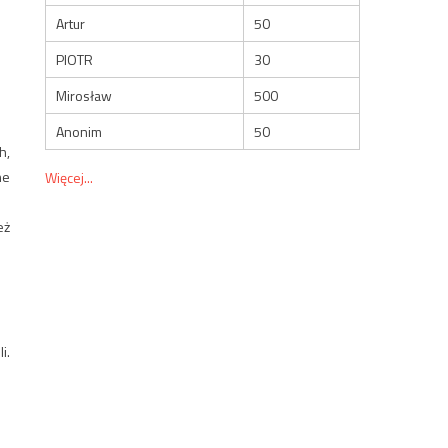
Artur
50
PIOTR
30
Mirosław
500
Anonim
50
h,
ne
Więcej...
eż
i.