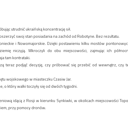
bując utrudnić ukraińską koncentrację sił.
szerzyć swoj stan posiadania na zachód od Robotyne. Bez rezultatu.
onieckie i Nowomajorskie. Dzięki postawieniu kilku mostów pontonowyc
ziemię niczyją. Wkroczyli do obu miejscowości, zajmując ich północ
ja tam kontrataki.
uszą teraz podjąć decyzję, czy próbować się przebić od wewnątrz, czy t
rzętu wojskowego w miasteczku Czasiw Jar.
e, o który walki toczyły się od dwóch tygodni.
niową idącą z Rosji w kierunku Synkiwki, w okolicach miejscowości Topol
eniem, przy pomocy dronów.