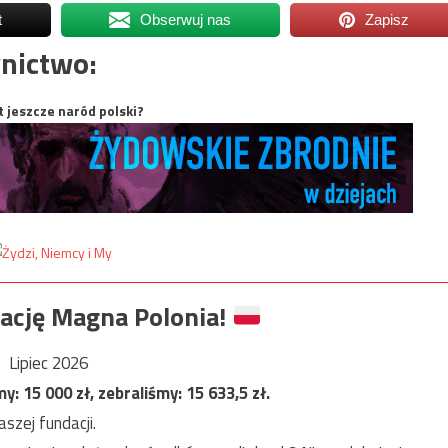
t
Obserwuj nas
Zapisz
nictwo:
t jeszcze naród polski?
ację Magna Polonia!
Lipiec 2026
my:
15 000
zł, zebraliśmy:
15 633,5
zł.
szej fundacji.