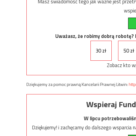
Masz świadomość tego jak ważne jest przetrw
wspie
Uważasz, że robimy dobrą robotę? Ni
30 zł
50 zł
Zobacz kto w
Dziękujemy za pomoc prawną Kancelarii Prawnej Litwin:
http
Wspieraj Fund
W lipcu potrzebowaliś
Dziękujemy! i zachęcamy do dalszego wsparcia na