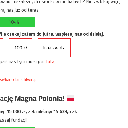
anie niezależnych ośrodków medialnych? Nie zwlekaj więc,
raj nas już od teraz.
104%
e czekaj zatem do jutra, wspieraj nas od dzisiaj.
100 zł
Inna kwota
parł nas tym miesiącu:
Tutaj
s://kancelaria-litwin.pl
ację Magna Polonia!
my:
15 000
zł, zebraliśmy:
15 633,5
zł.
szej fundacji.