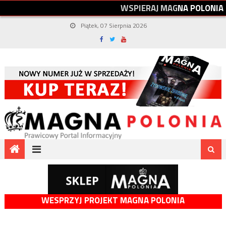
W
S
P
I
E
R
A
J
M
A
G
N
A
P
O
L
O
N
I
A
Piątek, 07 Sierpnia 2026
WESPRZYJ PROJEKT MAGNA POLONIA