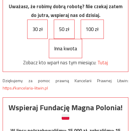
Uważasz, że robimy dobrą robotę? Nie czekaj zatem
do jutra, wspieraj nas od dzisiaj.
30 zł
50 zł
100 zł
Inna kwota
Zobacz kto wparł nas tym miesiącu:
Tutaj
Dziękujemy za pomoc prawną Kancelarii Prawnej Litwin:
https://kancelaria-litwin.pl
Wspieraj Fundację Magna Polonia!
W lipcu potrzebowaliśmy:
15 000
zł, zebraliśmy:
15