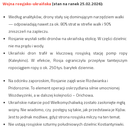
Wojna rosyjsko-ukraińska
(stan na ranek 25.02.2026):
Według analityków, drony stały się dominującym narzędziem walki
— odpowiadają nawet za ok. 80% strat w strefie walk i 90%
zniszczeń na zapleczu.
Rosjanie wysłali setki dronów na ukraińską stolicę. W części dzielnic
nie ma prądu i wody.
Ukraiński dron trafił w kluczową rosyjską stację pomp ropy
(Kaleykino). W efekcie, Rosja ograniczyła przepływ tamtejszym
ropociągiem ropy o ok. 250 tys. baryłek dziennie.
Na odcinku zaporoskim, Rosjanie zajęli wsie Rizdwianka i
Pridoroznie. To element operacji oskrzydlania silnie umocnionej
Wozdwyzinki, a w dalszej kolejności – Orichowa.
Ukraińskie natarcie pod Wielkomychaliwką zostało zasłonięte mgłą
wojny. Nie wiadomo, czy postępy są takie, jak przedstawia je Kijów.
Jest to jednak możliwe, gdyż strona rosyjska milczy na ten temat.
Nie ustają rosyjskie szturmy południowych dzielnic Kostiantyniwki.