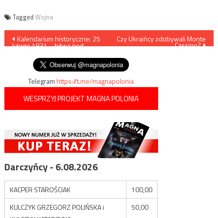
Tagged
Wojna
Nawigacja
Kalendarium historyczne: 25
Czy Ukraińcy zdobywali Monte
Cassino?
lutego 1831 – bitwa pod
wpisu
Olszynką Grochowską
Telegram
https://t.me/magnapolonia
WESPRZYJ PROJEKT MAGNA POLONIA
Darczyńcy - 6.08.2026
KACPER STAROŚCIAK
100,00
KULCZYK GRZEGORZ POLIŃSKA i
50,00