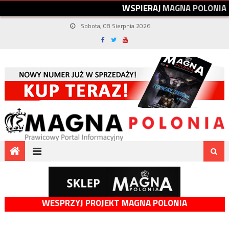
W
S
P
I
E
R
A
J
M
A
G
N
A
P
O
L
O
N
I
A
Sobota, 08 Sierpnia 2026
WESPRZYJ PROJEKT MAGNA POLONIA