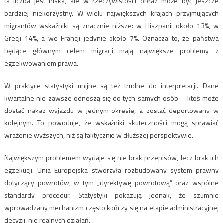
ta liczba jest niska, ale w rzeczywistości obraz może być jeszcze
bardziej niekorzystny. W wielu największych krajach przyjmujących
migrantów wskaźniki są znacznie niższe: w Hiszpanii około 13%, w
Grecji 14%, a we Francji jedynie około 7%. Oznacza to, że państwa
będące głównym celem migracji mają największe problemy z
egzekwowaniem prawa.
W praktyce statystyki unijne są też trudne do interpretacji. Dane
kwartalne nie zawsze odnoszą się do tych samych osób – ktoś może
dostać nakaz wyjazdu w jednym okresie, a zostać deportowany w
kolejnym. To powoduje, że wskaźniki skuteczności mogą sprawiać
wrażenie wyższych, niż są faktycznie w dłuższej perspektywie.
Największym problemem wydaje się nie brak przepisów, lecz brak ich
egzekucji. Unia Europejska stworzyła rozbudowany system prawny
dotyczący powrotów, w tym „dyrektywę powrotową” oraz wspólne
standardy procedur. Statystyki pokazują jednak, że szumnie
wprowadzany mechanizm często kończy się na etapie administracyjnej
decyzji, nie realnych działań.