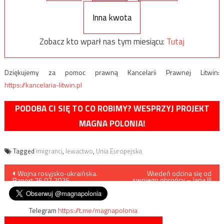
Inna kwota
Zobacz kto wparł nas tym miesiącu:
Tutaj
Dziękujemy za pomoc prawną Kancelarii Prawnej Litwin:
https://kancelaria-litwin.pl
PODOBA CI SIĘ TO CO ROBIMY? WESPRZYJ PROJEKT
MAGNA POLONIA!
Tagged
imigranci
,
lewactwo
,
Unia Europejska
Nawigacja
Wojna rosyjsko-ukraińska.
Wiedeń odcina się od
swojego obrońcy – Jana III
Raport 26.02.2026
Sobieskiego
wpisu
Telegram
https://t.me/magnapolonia