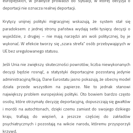
europejskich, w praktyce prowadzi do sytuacji, w której decyzja o
deportacji nie oznacza realnej deportacji.
Krytycy unijnej polityki migracyjnej wskazują, że system stał się
paradoksem: z jednej strony państwa wydają setki tysięcy decyzji o
wyjeździe, z drugiej – nie mają narzędzi ani woli politycznej, by je
wykonać. W efekcie tworzy się „szara strefa” osób przebywających w
UE bez uregulowanego statusu.
Jeśli Unia nie zwiększy skuteczności powrotów, liczba niewykonanych
decyzji będzie rosnąć, a statystyki deportacyjne pozostaną jedynie
administracyjną fikcją. Dane Eurostatu jasno pokazują, że obecny model
działa przede wszystkim na papierze. Nie to jednak stanowi
największy problem europejskiej polityki. Oto bowiem bardzo często
osoby, które otrzymały decyzję deportacyjną, dopuszczają się gwałtów
i mordó na autochtonach, dzięki czemu zamiast do swojego dzikiego
kraju, trafiają do więzień, a jeszcze częściej do zakładów
psychiatrycznych i pozostają na wikcie narodu, któremu przysporzyli
krzywd.