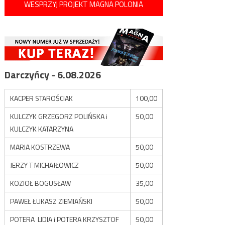
WESPRZYJ PROJEKT MAGNA POLONIA
Darczyńcy - 6.08.2026
KACPER STAROŚCIAK
100,00
KULCZYK GRZEGORZ POLIŃSKA i
50,00
KULCZYK KATARZYNA
MARIA KOSTRZEWA
50,00
JERZY T MICHAJŁOWICZ
50,00
KOZIOŁ BOGUSŁAW
35,00
PAWEŁ ŁUKASZ ZIEMIAŃSKI
50,00
POTERA LIDIA i POTERA KRZYSZTOF
50,00