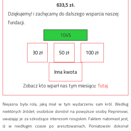
633,5
zł.
Dziękujemy! i zachęcamy do dalszego wsparcia naszej
fundacji.
104%
30 zł
50 zł
100 zł
Inna kwota
Zobacz kto wparł nas tym miesiącu:
Tutaj
Niejasna była rola, jaką miał w tym wydarzeniu sam król. Według
niektórych źródeł, osobiście doniósł na powyższe osoby Repninowi,
uważając je za szkodzące interesom rosyjskim. Faktem natomiast jest,
iż w niedługim czasie po aresztowaniach, Poniatowski dokonał