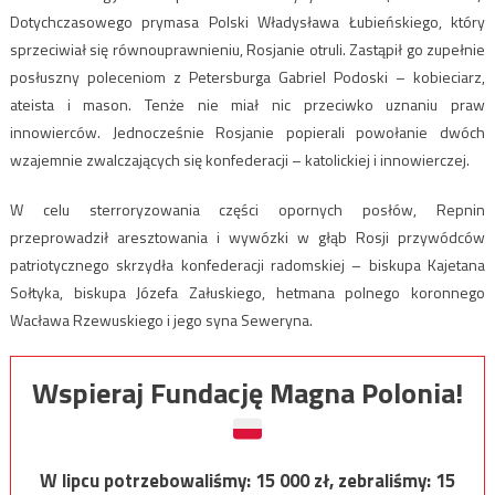
Dotychczasowego prymasa Polski Władysława Łubieńskiego, który
sprzeciwiał się równouprawnieniu, Rosjanie otruli. Zastąpił go zupełnie
posłuszny poleceniom z Petersburga Gabriel Podoski – kobieciarz,
ateista i mason. Tenże nie miał nic przeciwko uznaniu praw
innowierców. Jednocześnie Rosjanie popierali powołanie dwóch
wzajemnie zwalczających się konfederacji – katolickiej i innowierczej.
W celu sterroryzowania części opornych posłów, Repnin
przeprowadził aresztowania i wywózki w głąb Rosji przywódców
patriotycznego skrzydła konfederacji radomskiej – biskupa Kajetana
Sołtyka, biskupa Józefa Załuskiego, hetmana polnego koronnego
Wacława Rzewuskiego i jego syna Seweryna.
Wspieraj Fundację Magna Polonia!
W lipcu potrzebowaliśmy:
15 000
zł, zebraliśmy:
15