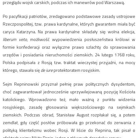
przeglądu wojsk carskich, podczas ich manewrów pod Warszawą.
Po pacyfikacji patriotów, zredagowano podstawowe zasady ustrojowe
Rzeczpospolitej, tzw. prawa kardynalne, których gwarantem miała być
caryca Katarzyna. Na prawa kardynalne składały się: wolna elekcja,
liberum veto
, możliwość wypowiedzenia posłuszeństwa królowi w
formie konfederacji oraz wyłączne prawo szlachty do sprawowania
urzędów i posiadania nieruchomości ziemskich. 24 lutego 1768 roku,
Polska podpisała z Rosją tzw. traktat wieczystej przyjaźni, na mocy
którego, stawała się
de iure
protektoratem rosyjskim.
Sejm Repninowski przyznał pełnię praw politycznych dysydentom,
choć zagwarantował jednocześnie uprzywilejowaną pozycję Kościoła
katolickiego. Wprowadzono też, mało ważną z punktu widzenia
rosyjskiego, zasadę głosowania większościowego na sejmikach
ziemskich. Podczas obrad, Stanisław August rozpłakał się, a potem
zemdlał, gdy część posłów próbowała go przekonać do zerwania z
polityką klientelizmu wobec Rosji. W liście do Repnina, tak pisał o
efektach sejmu Nikita Panin, jeden z głównych doradców carycy: