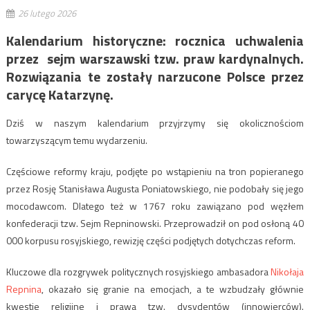
26 lutego 2026
Kalendarium historyczne: rocznica uchwalenia
przez sejm warszawski tzw. praw kardynalnych.
Rozwiązania te zostały narzucone Polsce przez
carycę Katarzynę.
Dziś w naszym kalendarium przyjrzymy się okolicznościom
towarzyszącym temu wydarzeniu.
Częściowe reformy kraju, podjęte po wstąpieniu na tron popieranego
przez Rosję Stanisława Augusta Poniatowskiego, nie podobały się jego
mocodawcom. Dlatego też w 1767 roku zawiązano pod węzłem
konfederacji tzw. Sejm Repninowski. Przeprowadził on pod osłoną 40
000 korpusu rosyjskiego, rewizję części podjętych dotychczas reform.
Kluczowe dla rozgrywek politycznych rosyjskiego ambasadora
Nikołaja
Repnina
, okazało się granie na emocjach, a te wzbudzały głównie
kwestie religijne i prawa tzw. dysydentów (innowierców).