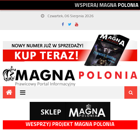
W
S
P
I
E
R
A
J
M
A
G
N
A
P
O
L
O
N
I
A
Czwartek, 06 Sierpnia 2026
WESPRZYJ PROJEKT MAGNA POLONIA