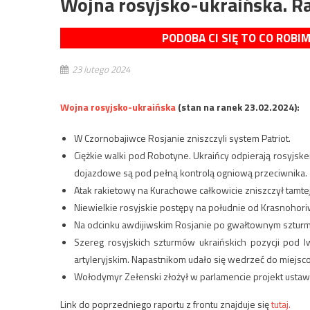
Wojna rosyjsko-ukraińska. R
PODOBA CI SIĘ TO CO ROBI
23 lutego 2024
Wojna rosyjsko-ukraińska
(stan na ranek 23.02.2024):
W Czornobajiwce Rosjanie zniszczyli system Patriot.
Ciężkie walki pod Robotyne. Ukraińcy odpierają rosyjske
dojazdowe są pod pełną kontrolą ogniową przeciwnika.
Atak rakietowy na Kurachowe całkowicie zniszczył tamtejs
Niewielkie rosyjskie postępy na południe od Krasnohori
Na odcinku awdijiwskim Rosjanie po gwałtownym szturmie 
Szereg rosyjskich szturmów ukraińskich pozycji pod
artyleryjskim. Napastnikom udało się wedrzeć do miejsc
Wołodymyr Zełenski złożył w parlamencie projekt ustawy 
Link do poprzedniego raportu z frontu znajduje się
tutaj.