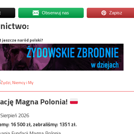
t
Obserwuj nas
Zapisz
nictwo:
t jeszcze naród polski?
ację Magna Polonia!
Sierpień 2026
jemy:
16 500
zł, zebraliśmy:
1351
zł.
ania Fundacji Magna Polonia.