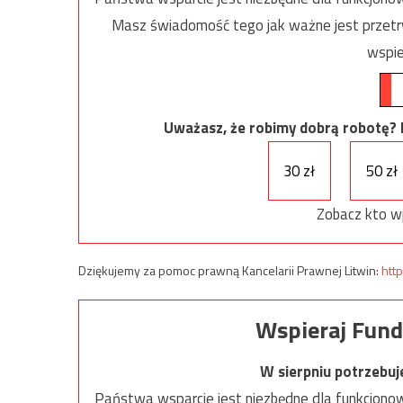
Masz świadomość tego jak ważne jest przetrw
wspie
Uważasz, że robimy dobrą robotę? Ni
30 zł
50 zł
Zobacz kto w
Dziękujemy za pomoc prawną Kancelarii Prawnej Litwin:
http
Wspieraj Fund
W sierpniu potrzebu
Państwa wsparcie jest niezbędne dla funkcjonow