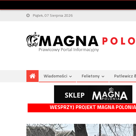
Piątek, 07 Sierpnia 2026
Wiadomości
Felietony
Patlewicz 
WESPRZYJ PROJEKT MAGNA POLONIA