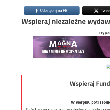
Udostępnij na FB
Twee
Wspieraj niezależne wydaw
Czy jes
Wspieraj Fund
W sierpniu potrzebu
Państwa wsparcie jest niezbędne dla funkcjonow