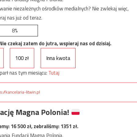
anie niezależnych ośrodków medialnych? Nie zwlekaj więc,
raj nas już od teraz.
8%
e czekaj zatem do jutra, wspieraj nas od dzisiaj.
100 zł
Inna kwota
parł nas tym miesiącu:
Tutaj
s://kancelaria-litwin.pl
ację Magna Polonia!
jemy:
16 500
zł, zebraliśmy:
1351
zł.
ania Fundacji Magna Polonia.