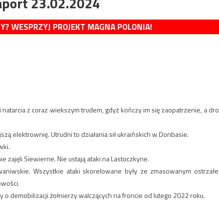
aport 23.02.2024
MY? WESPRZYJ PROJEKT MAGNA POLONIA!
i natarcia z coraz wiekszym trudem, gdyż kończy im się zaopatrzenie, a dro
zą elektrownię. Utrudni to działania sił ukraińskich w Donbasie.
wki.
zajęli Siewierne. Nie ustają ataki na Lastoczkyne.
 Iwaniwskie. Wszystkie ataki skorelowane były ze zmasowanym ostrzał
owości.
o demobilizacji żołnierzy walczących na froncie od lutego 2022 roku.