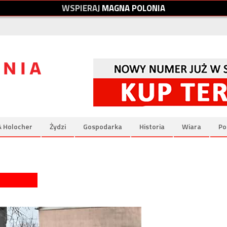
W
S
P
I
E
R
A
J
M
A
G
N
A
P
O
L
O
N
I
A
& Holocher
Żydzi
Gospodarka
Historia
Wiara
Po