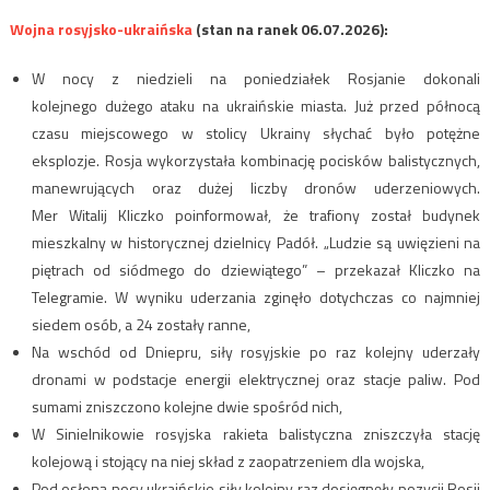
Wojna rosyjsko-ukraińska
(stan na ranek 06.07.2026):
W nocy z niedzieli na poniedziałek Rosjanie dokonali
kolejnego dużego ataku na ukraińskie miasta. Już przed północą
czasu miejscowego w stolicy Ukrainy słychać było potężne
eksplozje. Rosja wykorzystała kombinację pocisków balistycznych,
manewrujących oraz dużej liczby dronów uderzeniowych.
Mer Witalij Kliczko poinformował, że trafiony został budynek
mieszkalny w historycznej dzielnicy Padół. „Ludzie są uwięzieni na
piętrach od siódmego do dziewiątego” – przekazał Kliczko na
Telegramie. W wyniku uderzania zginęło dotychczas co najmniej
siedem osób, a 24 zostały ranne,
Na wschód od Dniepru, siły rosyjskie po raz kolejny uderzały
dronami w podstacje energii elektrycznej oraz stacje paliw. Pod
sumami zniszczono kolejne dwie spośród nich,
W Sinielnikowie rosyjska rakieta balistyczna zniszczyła stację
kolejową i stojący na niej skład z zaopatrzeniem dla wojska,
Pod osłoną nocy ukraińskie siły kolejny raz dosięgnęły pozycji Rosji