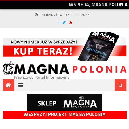
W
S
P
I
E
R
A
J
M
A
G
N
A
P
O
L
O
N
I
A
Poniedziałek, 10 Sierpnia 2026
WESPRZYJ PROJEKT MAGNA POLONIA