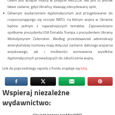
Celem jest wzięcie miasta w potężne kleszcze. Nie jest to jednak
łatwe zadanie, gdyż Ukraińcy stawiają zdecydowany opór,
Głównym wydarzeniem dyplomatycznym jest przygotowanie do
rozpoczynającego się szczytu NATO, na którym wojna w Ukrainie
będzie jednym z najważniejszych tematów. Zapowiedziano
spotkanie prezydenta USA Donalda Trumpa z prezydentem Ukrainy
Wołodymyrem Zełenskim. Według przedstawicieli administracji
amerykańskiej rozmowy mają dotyczyć zarówno dalszego wsparcia
wojskowego, jak i możliwości wznowienia wysiłków
dyplomatycznych prowadzących do zakończenia wojny.
Link do poprzedniego raportu z frontu znajduje się
tutaj.
Wspieraj niezależne
wydawnictwo:
Czy jest jeszcze naród polski?