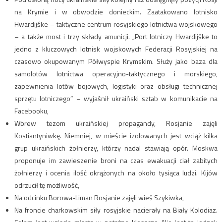
na Krymie i w obwodzie donieckim. Zaatakowano lotnisko
Hwardijśke – taktyczne centrum rosyjskiego lotnictwa wojskowego
– a także most i trzy składy amunicji. „Port lotniczy Hwardijśke to
jedno z kluczowych lotnisk wojskowych Federacji Rosyjskiej na
czasowo okupowanym Półwyspie Krymskim. Służy jako baza dla
samolotów lotnictwa operacyjno-taktycznego i morskiego,
zapewnienia lotów bojowych, logistyki oraz obsługi technicznej
sprzętu lotniczego” – wyjaśnił ukraiński sztab w komunikacie na
Facebooku,
Wbrew tezom ukraińskiej propagandy, Rosjanie zajęli
Kostiantyniwkę. Niemniej, w mieście izolowanych jest wciąż kilka
grup ukraińskich żołnierzy, którzy nadal stawiają opór. Moskwa
proponuje im zawieszenie broni na czas ewakuacji ciał zabitych
żołnierzy i ocenia ilość okrążonych na około tysiąca ludzi. Kijów
odrzucił tę możliwość,
Na odcinku Borowa-Liman Rosjanie zajęli wieś Szykiwka,
Na froncie charkowskim siły rosyjskie nacierały na Biały Kolodiaz.