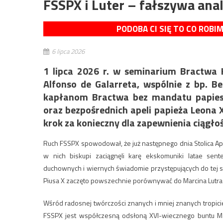
FSSPX i Luter – fałszywa ana
PODOBA CI SIĘ TO CO ROBI
6 lipca 2026
1 lipca 2026 r. w seminarium Bractwa 
Alfonso de Galarreta, wspólnie z bp. Be
kapłanom Bractwa bez mandatu papies
oraz bezpośrednich apeli papieża Leona X
krok za konieczny dla zapewnienia ciągłośc
Ruch FSSPX spowodował, że już następnego dnia Stolica A
w nich biskupi zaciągnęli karę ekskomuniki latae sen
duchownych i wiernych świadomie przystępujących do tej 
Piusa X zaczęto powszechnie porównywać do Marcina Lutra i
Wśród radosnej twórczości znanych i mniej znanych tropici
FSSPX jest współczesną odsłoną XVI-wiecznego buntu Marc