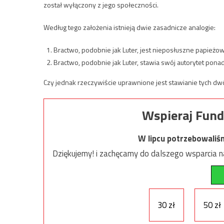
został wyłączony z jego społeczności.
Według tego założenia istnieją dwie zasadnicze analogie:
Bractwo, podobnie jak Luter, jest nieposłuszne papieżow
Bractwo, podobnie jak Luter, stawia swój autorytet ponad
Czy jednak rzeczywiście uprawnione jest stawianie tych dw
Wspieraj Fund
W lipcu potrzebowaliś
Dziękujemy! i zachęcamy do dalszego wsparcia na
30 zł
50 zł