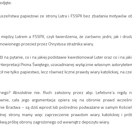
odjęte.
słuszeństwa papieżowi ze strony Lutra i FSSPX bez zbadania motywów o
między Lutrem a FSSPX, czyli twierdzenia, że zarówno jedni, jak i drud
anowionego przecież przez Chrystusa strażnika wiary.
ź na pytanie, co i na jakiej podstawie kwestionował Luter oraz co i na jaki
interpretacji Pisma Świętego, uzasadnianej wyłącznie własnym autorytetem
ił nie tylko papiestwo, lecz również liczne prawdy wiary katolickiej, na cze
ego? Absolutnie nie. Ruch założony przez abp. Lefebvre’a nigdy n
ciwnie, cała jego argumentacja opiera się na obronie prawd wcześni
enie Bractwa – są dziś wprost lub pośrednio podważane w samym Kościel
dnej strony mamy więc zaprzeczenie prawdom wiary katolickiej i pró
czliwą próbę obrony zagrożonego od wewnątrz depozytu wiary.