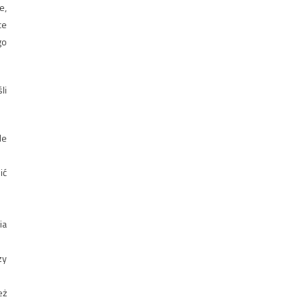
e,
ce
go
li
le
ić
ia
zy
eż