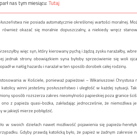
parł nas tym miesiącu:
Tutaj
słuszeństwa nie posiada automatycznie określonej wartości moralnej. Mo
również okazać się moralnie dopuszczalny, a niekiedy wręcz stanow
 Grzeszyłby więc syn, który kierowany pychą i żądzą zysku narażałby, wbr
ej jednak strony obowiązkiem syna byłoby sprzeciwienie się woli ojca
popadł w nałóg hazardu i narażał w ten sposób dorobek całej rodziny.
zastosowania w Kościele, ponieważ papieżowi – Wikariuszowi Chrystusa 
katolicy winni jesteśmy posłuszeństwo i uległość w każdej sytuacji. Tak
niony sposób rozszerza zakres nieomylności papieskiej poza granice ściś
ono z papieża quasi-bożka, zakładając jednocześnie, że niemożliwa je
y w jakiejś mierze pobłądzić.
ło w swoich dziełach nawet możliwość pojawienia się papieża-heretyk
 przypadku. Gdyby prawdą katolicką było, że papież w żadnym zakresie n