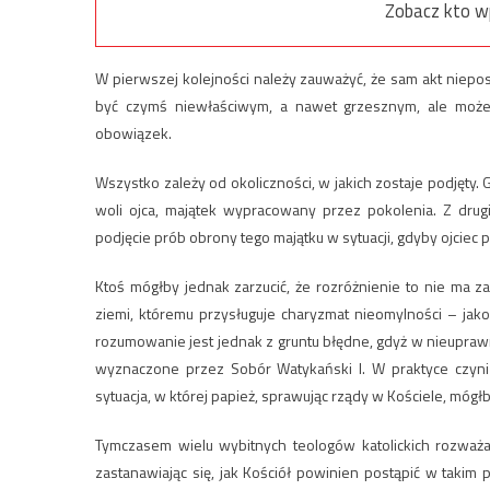
Zobacz kto w
W pierwszej kolejności należy zauważyć, że sam akt niepo
być czymś niewłaściwym, a nawet grzesznym, ale może 
obowiązek.
Wszystko zależy od okoliczności, w jakich zostaje podjęty.
woli ojca, majątek wypracowany przez pokolenia. Z drugi
podjęcie prób obrony tego majątku w sytuacji, gdyby ojciec 
Ktoś mógłby jednak zarzucić, że rozróżnienie to nie ma 
ziemi, któremu przysługuje charyzmat nieomylności – jako 
rozumowanie jest jednak z gruntu błędne, gdyż w nieupraw
wyznaczone przez Sobór Watykański I. W praktyce czyni 
sytuacja, w której papież, sprawując rządy w Kościele, mógłb
Tymczasem wielu wybitnych teologów katolickich rozważa
zastanawiając się, jak Kościół powinien postąpić w takim