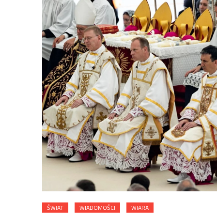
ŚWIAT
WIADOMOŚCI
WIARA