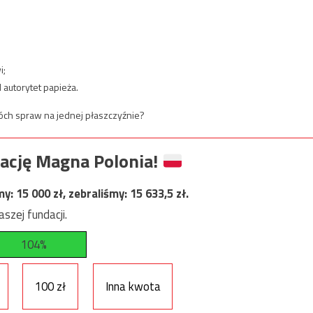
i;
 autorytet papieża.
óch spraw na jednej płaszczyźnie?
ację Magna Polonia!
my:
15 000
zł, zebraliśmy:
15 633,5
zł.
szej fundacji.
104%
100 zł
Inna kwota