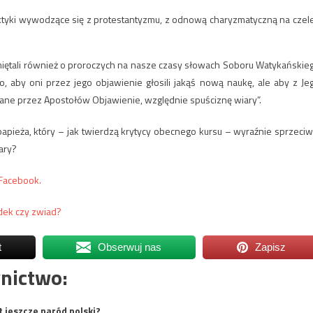
raktyki wywodzące się z protestantyzmu, z odnową charyzmatyczną na czel
iętali również o proroczych na nasze czasy słowach Soboru Watykańskie
o, aby oni przez jego objawienie głosili jakąś nową naukę, ale aby z Je
azane przez Apostołów Objawienie, względnie spuściznę wiary”.
apieża, który – jak twierdzą krytycy obecnego kursu – wyraźnie sprzeciw
ary?
 Facebook.
dek czy zwiad?
t
Obserwuj nas
Zapisz
nictwo:
t jeszcze naród polski?