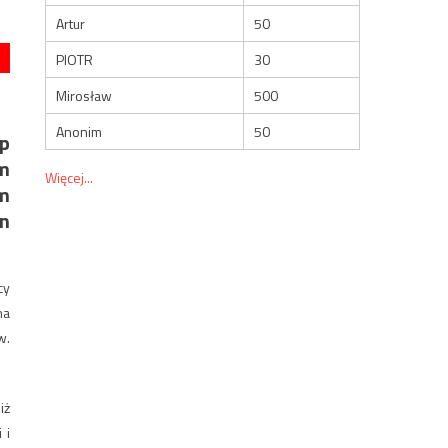
Artur
50
PIOTR
30
Mirosław
500
Anonim
50
bp
em
Więcej...
m
en
cy
na
w.
iż
 i