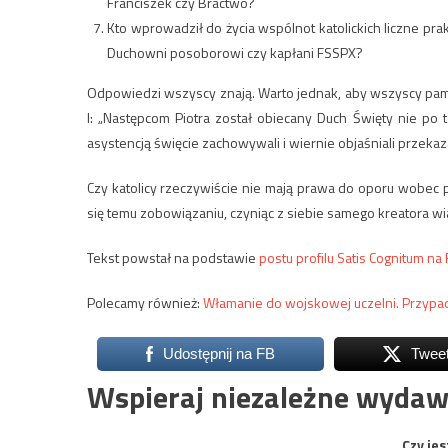
Franciszek czy Bractwo?
Kto wprowadził do życia wspólnot katolickich liczne p
Duchowni posoborowi czy kapłani FSSPX?
Odpowiedzi wszyscy znają. Warto jednak, aby wszyscy pam
I: „Następcom Piotra został obiecany Duch Święty nie po t
asystencją święcie zachowywali i wiernie objaśniali przek
Czy katolicy rzeczywiście nie mają prawa do oporu wobec p
się temu zobowiązaniu, czyniąc z siebie samego kreatora wi
Tekst powstał na podstawie
postu profilu Satis Cognitum na
Polecamy również:
Włamanie do wojskowej uczelni. Przypa
Udostępnij na FB
Twee
Wspieraj niezależne wydaw
Czy jes