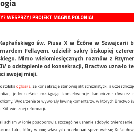
logia
MY? WESPRZYJ PROJEKT MAGNA POLONIA!
Kapłańskiego św. Piusa X w Écône w Szwajcarii 
rnardem Fellayem, udzielił sakry biskupiej czter
kiego. Mimo wielomiesięcznych rozmów z Rzyme
IV o odstąpienie od konsekracji, Bractwo uznało t
i swojej misji.
postolska
ogłosiła
, że konsekracje stanowią akt schizmatycki, a uczestniczą
tentiae, jednocześnie rozciągając konsekwencje kanoniczne również 
schizmy. Wydarzenia te wywołały lawinę komentarzy, w których Bractwo ś
 XVI-wiecznej reformacji.
eli schizm w łonie posoborowia szczególne uznanie zdobyło twierdzenie, 
ina Lutra, który w imię własnych przekonań sprzeciwił się Kościołowi