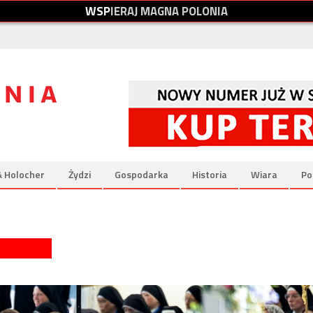
W
S
P
I
E
R
A
J
M
A
G
N
A
P
O
L
O
N
I
A
& Holocher
Żydzi
Gospodarka
Historia
Wiara
Po