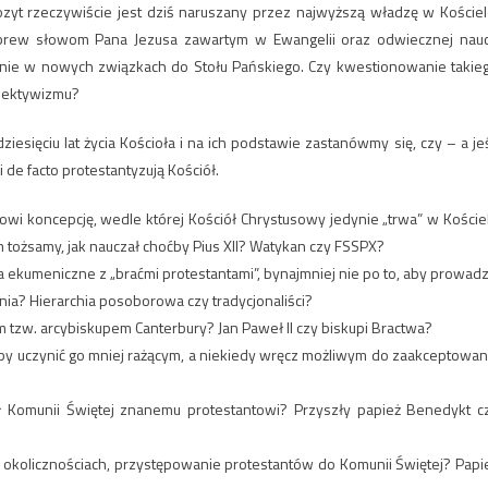
ozyt rzeczywiście jest dziś naruszany przez najwyższą władzę w Kościel
 wbrew słowom Pana Jezusa zawartym w Ewangelii oraz odwiecznej nau
lnie w nowych związkach do Stołu Pańskiego. Czy kwestionowanie takie
iektywizmu?
iesięciu lat życia Kościoła i na ich podstawie zastanówmy się, czy – a jeś
 i de facto protestantyzują Kościół.
mowi koncepcję, wedle której Kościół Chrystusowy jedynie „trwa” w Koście
im tożsamy, jak nauczał choćby Pius XII? Watykan czy FSSPX?
nia ekumeniczne z „braćmi protestantami”, bynajmniej nie po to, aby prowadz
enia? Hierarchia posoborowa czy tradycjonaliści?
 tzw. arcybiskupem Canterbury? Jan Paweł II czy biskupi Bractwa?
aby uczynić go mniej rażącym, a niekiedy wręcz możliwym do zaakceptowan
ił Komunii Świętej znanemu protestantowi? Przyszły papież Benedykt c
 okolicznościach, przystępowanie protestantów do Komunii Świętej? Papi