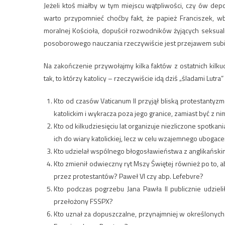
Jeżeli ktoś miałby w tym miejscu wątpliwości, czy ów dep
warto przypomnieć choćby fakt, że papież Franciszek,
moralnej Kościoła, dopuścił rozwodników żyjących seksua
posoborowego nauczania rzeczywiście jest przejawem sub
Na zakończenie przywołajmy kilka faktów z ostatnich kilkudz
tak, to którzy katolicy – rzeczywiście idą dziś „śladami Lutra”
Kto od czasów Vaticanum II przyjął bliską protestantyz
katolickim i wykracza poza jego granice, zamiast być z n
Kto od kilkudziesięciu lat organizuje niezliczone spotka
ich do wiary katolickiej, lecz w celu wzajemnego ubogac
Kto udzielał wspólnego błogosławieństwa z anglikańskim
Kto zmienił odwieczny ryt Mszy Świętej również po to, 
przez protestantów? Paweł VI czy abp. Lefebvre?
Kto podczas pogrzebu Jana Pawła II publicznie udziel
przełożony FSSPX?
Kto uznał za dopuszczalne, przynajmniej w określonych