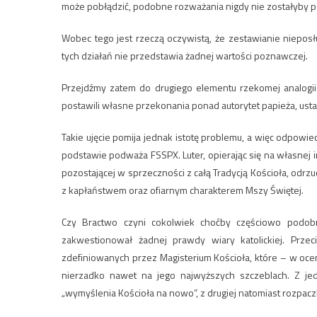
może pobłądzić, podobne rozważania nigdy nie zostałyby p
Wobec tego jest rzeczą oczywistą, że zestawianie niepo
tych działań nie przedstawia żadnej wartości poznawczej.
Przejdźmy zatem do drugiego elementu rzekomej analogii 
postawili własne przekonania ponad autorytet papieża, ust
Takie ujęcie pomija jednak istotę problemu, a więc odpowied
podstawie podważa FSSPX. Luter, opierając się na własnej 
pozostającej w sprzeczności z całą Tradycją Kościoła, odrzuc
z kapłaństwem oraz ofiarnym charakterem Mszy Świętej.
Czy Bractwo czyni cokolwiek choćby częściowo podobn
zakwestionował żadnej prawdy wiary katolickiej. Prze
zdefiniowanych przez Magisterium Kościoła, które – w oc
nierzadko nawet na jego najwyższych szczeblach. Z je
„wymyślenia Kościoła na nowo”, z drugiej natomiast rozpa