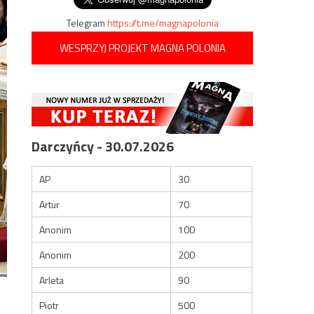
Telegram
https://t.me/magnapolonia
WESPRZYJ PROJEKT MAGNA POLONIA
Darczyńcy - 30.07.2026
AP
30
Artur
70
Anonim
100
Anonim
200
Arleta
90
Piotr
500