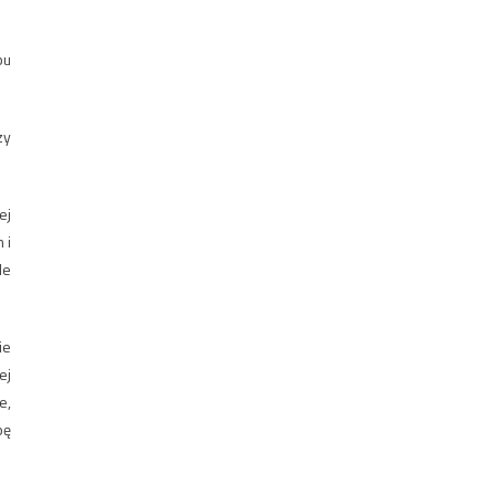
bu
zy
ej
 i
le
ie
ej
e,
bę