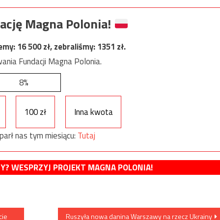
ację Magna Polonia!
jemy:
16 500
zł, zebraliśmy:
1351
zł.
ania Fundacji Magna Polonia.
8%
100 zł
Inna kwota
parł nas tym miesiącu:
Tutaj
MY? WESPRZYJ PROJEKT MAGNA POLONIA!
cie
Ruszyła nowa danina Warszawy na rzecz Ukrainy