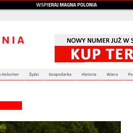
W
S
P
I
E
R
A
J
M
A
G
N
A
P
O
L
O
N
I
A
& Holocher
Żydzi
Gospodarka
Historia
Wiara
Po