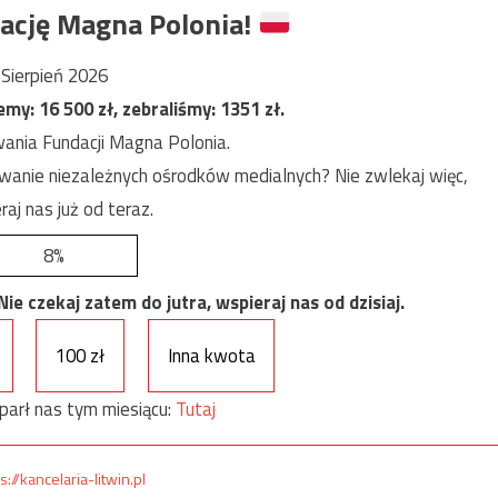
ację Magna Polonia!
Sierpień 2026
jemy:
16 500
zł, zebraliśmy:
1351
zł.
ania Fundacji Magna Polonia.
anie niezależnych ośrodków medialnych? Nie zwlekaj więc,
raj nas już od teraz.
8%
e czekaj zatem do jutra, wspieraj nas od dzisiaj.
100 zł
Inna kwota
parł nas tym miesiącu:
Tutaj
s://kancelaria-litwin.pl