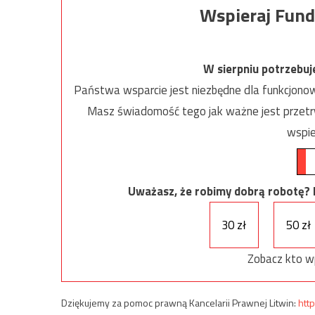
Wspieraj Fund
W sierpniu potrzebu
Państwa wsparcie jest niezbędne dla funkcjonow
Masz świadomość tego jak ważne jest przetrw
wspie
Uważasz, że robimy dobrą robotę? Ni
30 zł
50 zł
Zobacz kto w
Dziękujemy za pomoc prawną Kancelarii Prawnej Litwin:
http