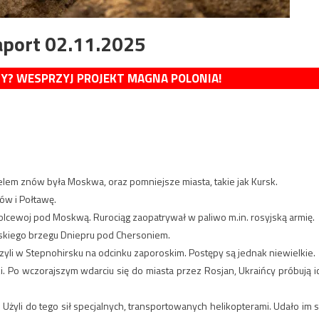
aport 02.11.2025
MY? WESPRZYJ PROJEKT MAGNA POLONIA!
lem znów była Moskwa, oraz pomniejsze miasta, takie jak Kursk.
ów i Połtawę.
u Kolcewoj pod Moskwą. Rurociąg zaopatrywał w paliwo m.in. rosyjską armię.
aińskiego brzegu Dniepru pod Chersoniem.
zyli w Stepnohirsku na odcinku zaporoskim. Postępy są jednak niewielkie.
. Po wczorajszym wdarciu się do miasta przez Rosjan, Ukraińcy próbują i
Użyli do tego sił specjalnych, transportowanych helikopterami. Udało im s