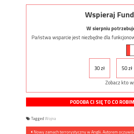
Wspieraj Fund
W sierpniu potrzebu
Państwa wsparcie jest niezbędne dla funkcjonow
30 zł
50 zł
Zobacz kto w
PODOBA CI SIĘ TO CO ROBI
Tagged
Wojna
Nawigacja
Nowy zamach terrorystyczny w Anglii. Autorem oczywiś