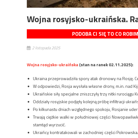
Wojna rosyjsko-ukraińska. R
PODOBA CI SIĘ TO CO ROBI
2 listopada 2025
Wojna rosyjsko-ukraińska
(stan na ranek 02.11.2025):
Ukraina przeprowadziła spory atak dronowy na Rosję. Ce
W odpowiedzi, Rosja wysłała własne drony, m.in. nad Kij
Ukraińskie siły specjalne zniszczyły trzy nitki rurociąg
Oddziały rosyjskie podjęły kolejną próbę infiltracji ukr
Po kilkunastu dniach względnego spokoju, Rosjanie uder
Trwają ciężkie walki w południowej części Nowopawliwki
stamtąd wyrzucić.
Ukraińcy kontratakowali w zachodniej części Pokrowska. 