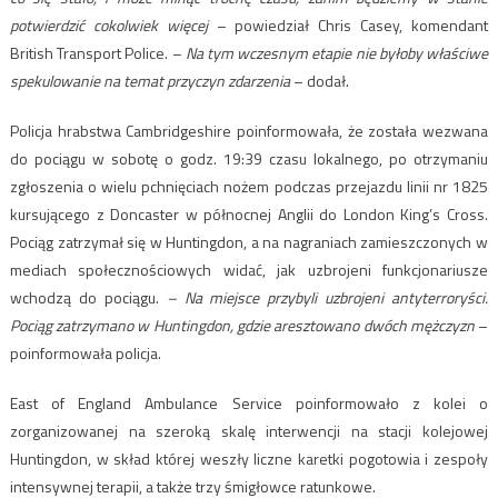
potwierdzić cokolwiek więcej
– powiedział Chris Casey, komendant
British Transport Police. –
Na tym wczesnym etapie nie byłoby właściwe
spekulowanie na temat przyczyn zdarzenia
– dodał.
Policja hrabstwa Cambridgeshire poinformowała, że ​​została wezwana
do pociągu w sobotę o godz. 19:39 czasu lokalnego, po otrzymaniu
zgłoszenia o wielu pchnięciach nożem podczas przejazdu linii nr 1825
kursującego z Doncaster w północnej Anglii do London King’s Cross.
Pociąg zatrzymał się w Huntingdon, a na nagraniach zamieszczonych w
mediach społecznościowych widać, jak uzbrojeni funkcjonariusze
wchodzą do pociągu.
–
Na miejsce przybyli uzbrojeni antyterroryści.
Pociąg zatrzymano w Huntingdon, gdzie aresztowano dwóch mężczyzn
–
poinformowała policja.
East of England Ambulance Service poinformowało z kolei o
zorganizowanej na szeroką skalę interwencji na stacji kolejowej
Huntingdon, w skład której weszły liczne karetki pogotowia i zespoły
intensywnej terapii, a także trzy śmigłowce ratunkowe.