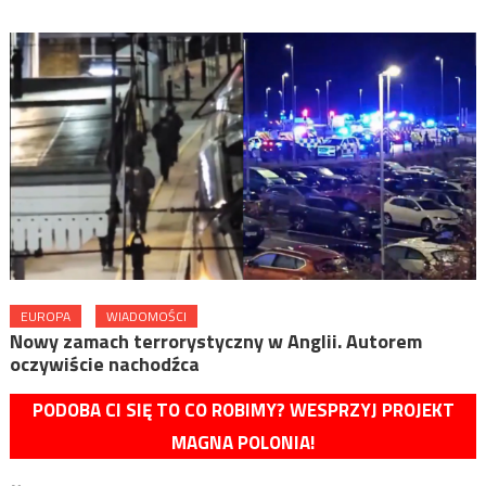
EUROPA
WIADOMOŚCI
Nowy zamach terrorystyczny w Anglii. Autorem
oczywiście nachodźca
PODOBA CI SIĘ TO CO ROBIMY? WESPRZYJ PROJEKT
MAGNA POLONIA!