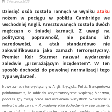
2 listopada 2025
Dziesięć osób zostało rannych w wyniku
ataku
nożem w pociągu w pobliżu Cambridge we
wschodniej Anglii. Aresztowanych zostało dwóch
mężczyzn o śniadej karnacji. Z uwagi na
polityczną poprawność, nie podano ich
narodowości, a atak standardowo nie
zakwalifikowano jako zamach terrorystyczny.
Premier Keir Starmer nazwał wydarzenie
zaledwie „przerażającym incydentem”. W ten
sposób dochodzi do powolnej normalizacji tego
typu wydarzeń.
Nowy zamach terrorystyczny w Anglii. Brytyjska Policja Transportowa
poinformowała, że ​​oddziały antyterrorystyczne wspierają śledztwo,
podczas gdy trwają prace nad ustaleniem wszystkich okoliczności i
motywów zdarzenia.
–
Prowadzimy pilne dochodzenie w celu ustalenia,
co się stało, i może minąć trochę czasu, zanim będziemy w stanie