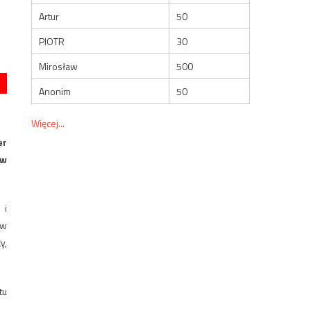
Artur
50
PIOTR
30
Mirosław
500
Anonim
50
Więcej...
er
 w
 i
 w
y,
tu