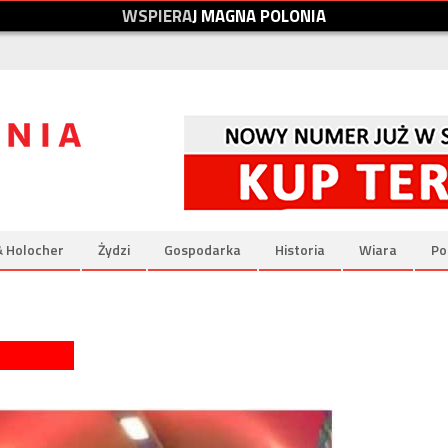
W
S
P
I
E
R
A
J
M
A
G
N
A
P
O
L
O
N
I
A
& Holocher
Żydzi
Gospodarka
Historia
Wiara
Po