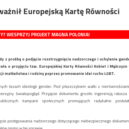
ważnił Europejską Kartę Równości
MY? WESPRZYJ PROJEKT MAGNA POLONIA!
y z prośbą o podjęcie rozstrzygnięcia nadzorczego i uchylenie gend
a o przyjęciu tzw. Europejskiej Karty Równości Kobiet i Mężczyzn
ycji małżeństwa i rodziny poprzez promowanie idei ruchu LGBT.
ych tezach ideologii gender. Pod płaszczykiem walki z nierównościami
rsyjny światopogląd. Przyjęcie dokumentu groziło ingerencją ratusza
licznych kampanii społecznych promujących radykalne postulat
jęcie postępowania nadzorczego dotyczącego niebezpiecznego dokumen
alne pismo w tej sprawie.