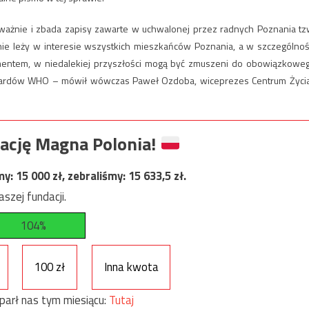
ważnie i zbada zapisy zawarte w uchwalonej przez radnych Poznania tz
anie leży w interesie wszystkich mieszkańców Poznania, a w szczególnoś
umentem, w niedalekiej przyszłości mogą być zmuszeni do obowiązkowe
andardów WHO – mówił wówczas Paweł Ozdoba, wiceprezes Centrum Życia
ację Magna Polonia!
my:
15 000
zł, zebraliśmy:
15 633,5
zł.
szej fundacji.
104%
100 zł
Inna kwota
parł nas tym miesiącu:
Tutaj