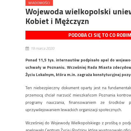
WIADOMOŚCI
Wojewoda wielkopolski unie
Kobiet i Mężczyzn
PODOBA CI SIĘ TO CO ROBI
19 marca 2020
Ponad 11,5 tys. internautów podpisało apel do wojewod
uchwały w Poznaniu. Wcześniej Rada Miasta zdecydował
Życiu Lokalnym, która m.in. zagraża konstytucyjnej poz
Ten niebezpieczny dokument oparty jest na fundamentaln
przemocą chciał narzucić mieszkańcom Poznania kontrowe
programy nauczania, finansowaniem ze środków pub
uprzywilejowaniem lewackich organizacji społecznych.
Wcześniej do Wojewody Wielkopolskiego z prośbą o pod
apelowało Centrum Życia i Rodziny, które wystosowało oficj