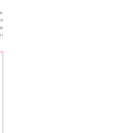
w.
ci
go
 i