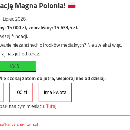
ację Magna Polonia!
Lipiec 2026
my:
15 000
zł, zebraliśmy:
15 633,5
zł.
szej fundacji.
anie niezależnych ośrodków medialnych? Nie zwlekaj więc,
raj nas już od teraz.
104%
e czekaj zatem do jutra, wspieraj nas od dzisiaj.
100 zł
Inna kwota
parł nas tym miesiącu:
Tutaj
s://kancelaria-litwin.pl