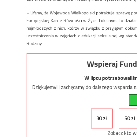
– Ufamy, że Wojewoda Wielkopolski potraktuje sprawę po
Europejskiej Karcie Równości w Życiu Lokalnym. To dział
najmłodszych z nich, którzy w związku z przyjętym dok
uczestniczenia w zajęciach z edukacji seksualnej wg st
Rodziny.
Wspieraj Fund
W lipcu potrzebowaliś
Dziękujemy! i zachęcamy do dalszego wsparcia na
30 zł
50 zł
Zobacz kto w