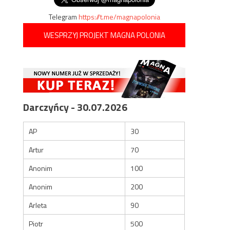
Telegram
https://t.me/magnapolonia
WESPRZYJ PROJEKT MAGNA POLONIA
Darczyńcy - 30.07.2026
AP
30
Artur
70
Anonim
100
Anonim
200
Arleta
90
Piotr
500