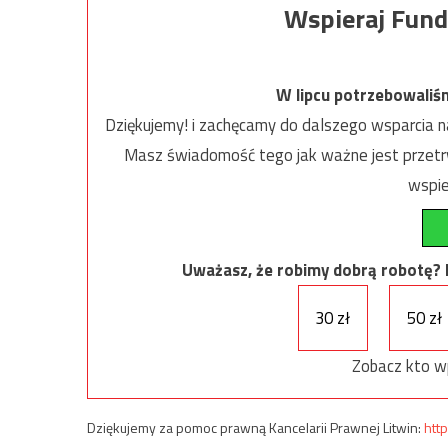
Wspieraj Fund
W lipcu potrzebowaliś
Dziękujemy! i zachęcamy do dalszego wsparcia na
Masz świadomość tego jak ważne jest przetrw
wspie
Uważasz, że robimy dobrą robotę? Ni
30 zł
50 zł
Zobacz kto w
Dziękujemy za pomoc prawną Kancelarii Prawnej Litwin:
http