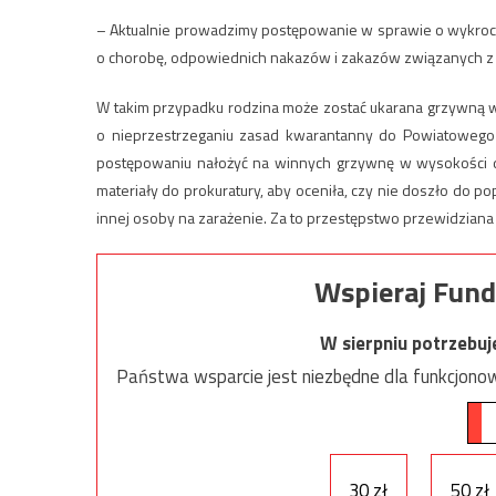
– Aktualnie prowadzimy postępowanie w sprawie o wykrocz
o chorobę, odpowiednich nakazów i zakazów związanych z iz
W takim przypadku rodzina może zostać ukarana grzywną w w
o nieprzestrzeganiu zasad kwarantanny do Powiatowego 
postępowaniu nałożyć na winnych grzywnę w wysokości d
materiały do prokuratury, aby oceniła, czy nie doszło do 
innej osoby na zarażenie. Za to przestępstwo przewidziana j
Wspieraj Fund
W sierpniu potrzebu
Państwa wsparcie jest niezbędne dla funkcjonow
30 zł
50 zł