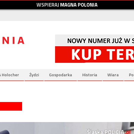
W
S
P
I
E
R
A
J
M
A
G
N
A
P
O
L
O
N
I
A
& Holocher
Żydzi
Gospodarka
Historia
Wiara
Po