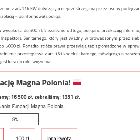
enie z art. 116 KW dotyczącym nieprzestrzegania przez osoby podejrza
olacją – poinformowała policja.
ysokości do 500 zł. Niezależnie od tego, policjanci przekazują informac
Inspektora Sanitarnego, który jest władny w prowadzonym przez sieb
o 5000 zł. Ponadto stróże prawa przesyłają też zgromadzone w spraw
popełnienia przestępstwa z art. 161 kodeksu karnego, mówiącego o narażen
est kara do roku więzienia.
ację Magna Polonia!
jemy:
16 500
zł, zebraliśmy:
1351
zł.
ania Fundacji Magna Polonia.
8%
100 zł
Inna kwota