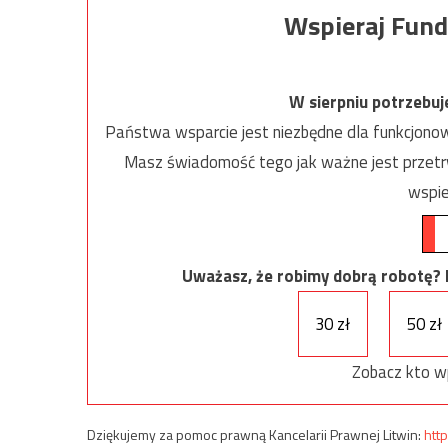
Wspieraj Fund
W sierpniu potrzebu
Państwa wsparcie jest niezbędne dla funkcjonow
Masz świadomość tego jak ważne jest przetrw
wspie
Uważasz, że robimy dobrą robotę? Ni
30 zł
50 zł
Zobacz kto w
Dziękujemy za pomoc prawną Kancelarii Prawnej Litwin:
http