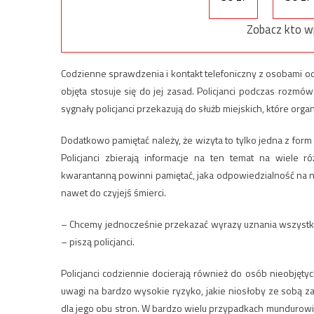
Zobacz kto w
Codzienne sprawdzenia i kontakt telefoniczny z osobami o
objęta stosuje się do jej zasad. Policjanci podczas rozmów
sygnały policjanci przekazują do służb miejskich, które orga
Dodatkowo pamiętać należy, że wizyta to tylko jedna z for
Policjanci zbierają informacje na ten temat na wiele
kwarantanną powinni pamiętać, jaka odpowiedzialność na n
nawet do czyjejś śmierci.
– Chcemy jednocześnie przekazać wyrazy uznania wszystki
– piszą policjanci.
Policjanci codziennie docierają również do osób nieobjęt
uwagi na bardzo wysokie ryzyko, jakie niosłoby ze sobą za
dla jego obu stron. W bardzo wielu przypadkach mundurowi 