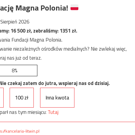
ację Magna Polonia!
Sierpień 2026
jemy:
16 500
zł, zebraliśmy:
1351
zł.
ania Fundacji Magna Polonia.
anie niezależnych ośrodków medialnych? Nie zwlekaj więc,
raj nas już od teraz.
8%
e czekaj zatem do jutra, wspieraj nas od dzisiaj.
100 zł
Inna kwota
parł nas tym miesiącu:
Tutaj
s://kancelaria-litwin.pl