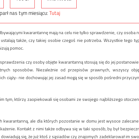
parł nas tym miesiącu:
Tutaj
dbywającymi kwarantannę mają na celu nie tylko sprawdzenie, czy osoba n
 ustalają także, czy takiej osobie czegoś nie potrzeba. Wszystkie tego ty
nizują pomoc.
m sprawdzenia czy osoby objęte kwarantanną stosują się do jej postanowie
 różnych sposobów. Niezależnie od przepisów prawnych, wszyscy obję
ich ciąży- nie dochowując jej zasad mogą się w sposób pośredni przyczyn
m tym, którzy zaopiekowali się osobami ze swojego najbliższego otoczen
ych kwarantanną, ale dla których pozostanie w domu jest wysoce zalecane
każenie. Kontakt z nimi także odbywa się w taki sposób, by był bezpiecz
dowiadują się, że już ktoś z sąsiadów czy znajomych zadeklarował im swo