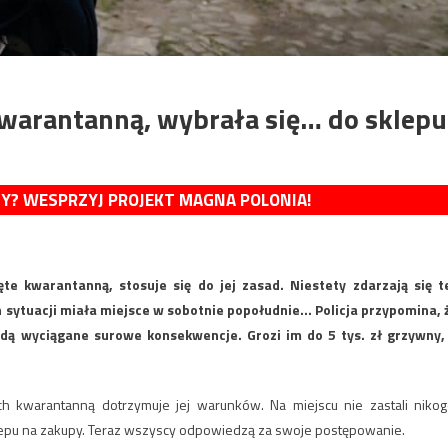
kwarantanną, wybrała się… do sklepu
MY? WESPRZYJ PROJEKT MAGNA POLONIA!
e kwarantanną, stosuje się do jej zasad. Niestety zdarzają się t
h sytuacji miała miejsce w sobotnie popołudnie… Policja przypomina, 
będą wyciągane surowe konsekwencje. Grozi im do 5 tys. zł grzywny,
tych kwarantanną dotrzymuje jej warunków. Na miejscu nie zastali nikog
sklepu na zakupy. Teraz wszyscy odpowiedzą za swoje postępowanie.