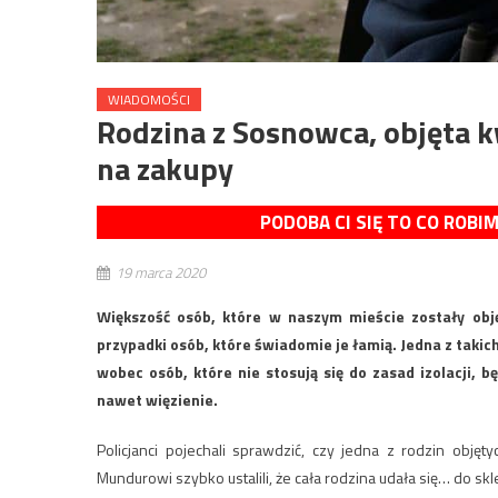
WIADOMOŚCI
Rodzina z Sosnowca, objęta 
na zakupy
PODOBA CI SIĘ TO CO ROBI
19 marca 2020
Większość osób, które w naszym mieście zostały objęt
przypadki osób, które świadomie je łamią. Jedna z takic
wobec osób, które nie stosują się do zasad izolacji, 
nawet więzienie.
Policjanci pojechali sprawdzić, czy jedna z rodzin obję
Mundurowi szybko ustalili, że cała rodzina udała się… do 