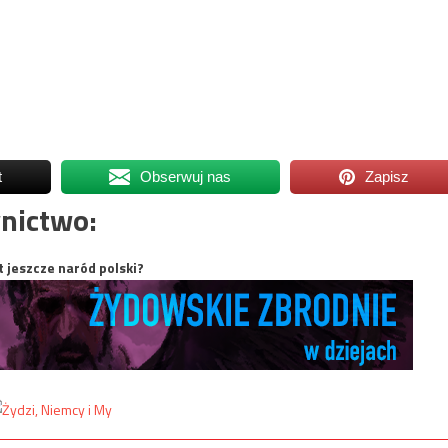
t
Obserwuj nas
Zapisz
nictwo:
t jeszcze naród polski?