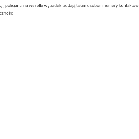
acji, policjanci na wszelki wypadek podają takim osobom numery kontaktow
czności.