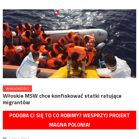
WIADOMOŚCI
Włoskie MSW chce konfiskować statki ratujące
migrantów
PODOBA CI SIĘ TO CO ROBIMY? WESPRZYJ PROJEKT
MAGNA POLONIA!
1 lipca 2017