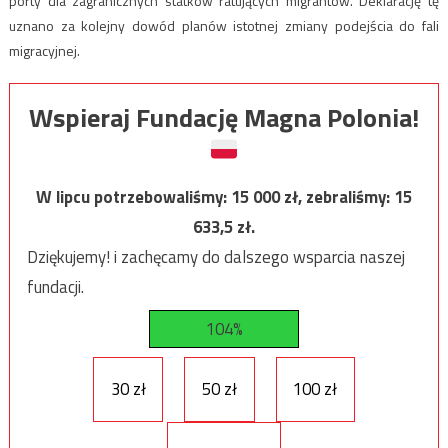
porty dla zagranicznych statków ratujących migrantów. Deklarację tę
uznano za kolejny dowód planów istotnej zmiany podejścia do fali
migracyjnej.
Wspieraj Fundację Magna Polonia!
W lipcu potrzebowaliśmy:
15 000
zł, zebraliśmy:
15
633,5
zł.
Dziękujemy! i zachęcamy do dalszego wsparcia naszej
fundacji.
104%
30 zł
50 zł
100 zł