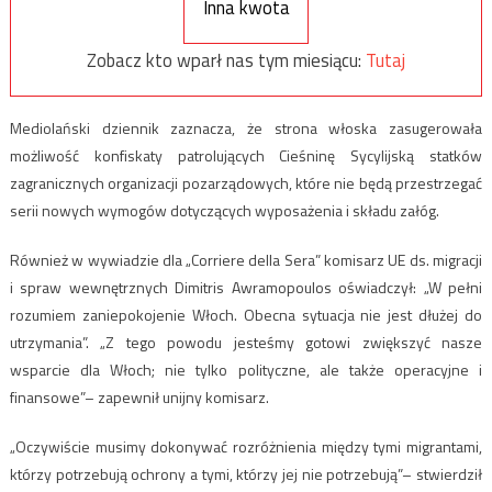
Inna kwota
Zobacz kto wparł nas tym miesiącu:
Tutaj
Mediolański dziennik zaznacza, że strona włoska zasugerowała
możliwość konfiskaty patrolujących Cieśninę Sycylijską statków
zagranicznych organizacji pozarządowych, które nie będą przestrzegać
serii nowych wymogów dotyczących wyposażenia i składu załóg.
Również w wywiadzie dla „Corriere della Sera” komisarz UE ds. migracji
i spraw wewnętrznych Dimitris Awramopoulos oświadczył: „W pełni
rozumiem zaniepokojenie Włoch. Obecna sytuacja nie jest dłużej do
utrzymania”. „Z tego powodu jesteśmy gotowi zwiększyć nasze
wsparcie dla Włoch; nie tylko polityczne, ale także operacyjne i
finansowe”– zapewnił unijny komisarz.
„Oczywiście musimy dokonywać rozróżnienia między tymi migrantami,
którzy potrzebują ochrony a tymi, którzy jej nie potrzebują”– stwierdził