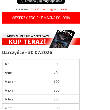
Telegram
https://t.me/magnapolonia
WESPRZYJ PROJEKT MAGNA POLONIA
Darczyńcy - 30.07.2026
AP
30
Artur
70
Anonim
100
Anonim
200
Arleta
90
Piotr
500