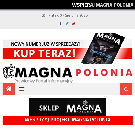
W
S
P
I
E
R
A
J
M
A
G
N
A
P
O
L
O
N
I
A
Piątek, 07 Sierpnia 2026
WESPRZYJ PROJEKT MAGNA POLONIA