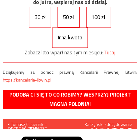
do jutra, wspieraj nas od dzisiaj.
30 zł
50 zł
100 zł
Inna kwota
Zobacz kto wparł nas tym miesiącu:
Tutaj
Dziękujemy za pomoc prawną Kancelarii Prawnej Litwin:
https://kancelaria-litwin.pl
PODOBA CI SIĘ TO CO ROBIMY? WESPRZYJ PROJEKT
MAGNA POLONIA!
Nawigacja
Tomasz Cukiernik –
Kaczyński zdecydowanie
przeciw przyjmowaniu
ODEBRAĆ PIENIĄDZE
migrantów
wpisu
BIUROKRATOM!