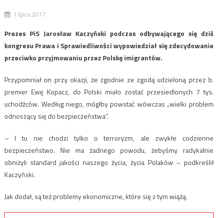
1 lipca 2017
Prezes PiS Jarosław Kaczyński podczas odbywającego się dziś
kongresu Prawa i Sprawiedliwości wypowiedział się zdecydowanie
przeciwko przyjmowaniu przez Polskę imigrantów.
Przypomniał on przy okazji, że zgodnie ze zgodą udzieloną przez b.
premier Ewę Kopacz, do Polski miało zostać przesiedlonych 7 tys.
uchodźców. Według niego, mógłby powstać wówczas „wielki problem
odnoszący się do bezpieczeństwa”.
– I tu nie chodzi tylko o terroryzm, ale zwykłe codzienne
bezpieczeństwo. Nie ma żadnego powodu, żebyśmy radykalnie
obniżyli standard jakości naszego życia, życia Polaków – podkreślił
Kaczyński.
Jak dodał, są też problemy ekonomiczne, które się z tym wiążą.