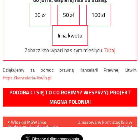
do jutra, wspieraj nas od dzisiaj.
30 zł
50 zł
100 zł
Inna kwota
Zobacz kto wparł nas tym miesiącu:
Tutaj
Dziękujemy za pomoc prawną Kancelarii Prawnej Litwin:
https://kancelaria-litwin.pl
PODOBA CI SIĘ TO CO ROBIMY? WESPRZYJ PROJEKT
MAGNA POLONIA!
Nawigacja
Włoskie MSW chce
Zmasowany kontratak ISIS w
Rakce
konfiskować statki ratujące
wpisu
migrantów