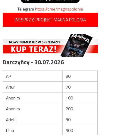
Telegram
https://t.me/magnapolonia
WESPRZYJ PROJEKT MAGNA POLONIA
Darczyńcy - 30.07.2026
AP
30
Artur
70
Anonim
100
Anonim
200
Arleta
90
Piotr
500