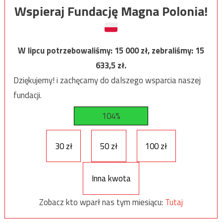
Wspieraj Fundację Magna Polonia!
W lipcu potrzebowaliśmy:
15 000
zł, zebraliśmy:
15
633,5
zł.
Dziękujemy! i zachęcamy do dalszego wsparcia naszej
fundacji.
104%
30 zł
50 zł
100 zł
Inna kwota
Zobacz kto wparł nas tym miesiącu:
Tutaj