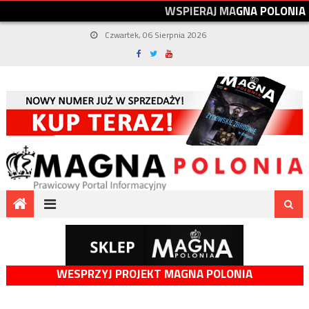
W
S
P
I
E
R
A
J
M
A
G
N
A
P
O
L
O
N
I
A
Czwartek, 06 Sierpnia 2026
WESPRZYJ PROJEKT MAGNA POLONIA