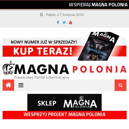
W
S
P
I
E
R
A
J
M
A
G
N
A
P
O
L
O
N
I
A
Piątek, 07 Sierpnia 2026
WESPRZYJ PROJEKT MAGNA POLONIA