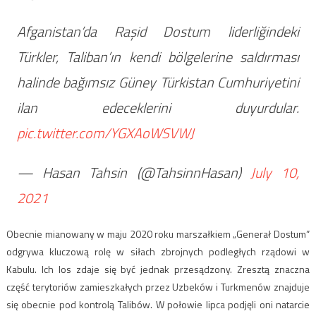
Afganistan’da Raşid Dostum liderliğindeki
Türkler, Taliban’ın kendi bölgelerine saldırması
halinde bağımsız Güney Türkistan Cumhuriyetini
ilan edeceklerini duyurdular.
pic.twitter.com/YGXAoWSVWJ
— Hasan Tahsin (@TahsinnHasan)
July 10,
2021
Obecnie mianowany w maju 2020 roku marszałkiem „Generał Dostum”
odgrywa kluczową rolę w siłach zbrojnych podległych rządowi w
Kabulu. Ich los zdaje się być jednak przesądzony. Zresztą znaczna
część terytoriów zamieszkałych przez Uzbeków i Turkmenów znajduje
się obecnie pod kontrolą Talibów. W połowie lipca podjęli oni natarcie