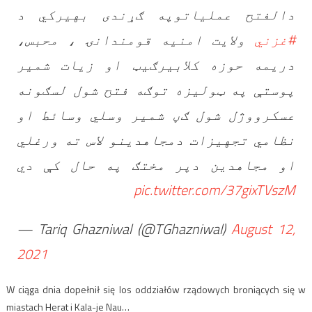
دالفتح عملیاتوپه ګړندی بهیرکي د
#غزني
ولایت امنیه قومندانۍ ، محبس،
دریمه حوزه کلابیرګیټ او زیات شمیر
پوستې په ټولیزه توګه فتح شول لسګونه
عسکرووژل شول ګڼ شمیر وسلي وسائط او
نظامي تجهیزات دمجاهدینو لاس ته ورغلي
او مجاهدین دپر مختګ په حال کې دي
pic.twitter.com/37gixTVszM
— Tariq Ghazniwal (@TGhazniwal)
August 12,
2021
W ciąga dnia dopełnił się los oddziałów rządowych broniących się w
miastach Herat i Kala-je Nau…