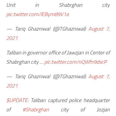
Unit in Shabrghan city
pic.twitter.com/lEBym89V1a
— Tariq Ghazniwal (@TGhazniwal)
August 7,
2021
Taliban in governor office of Jawzjan in Center of
Shabrghan city …
pic.twitter.com/nQWfn9dscP
— Tariq Ghazniwal (@TGhazniwal)
August 7,
2021
$UPDATE
: Taliban captured police headquarter
of
#Shabrghan
city of Jozjan