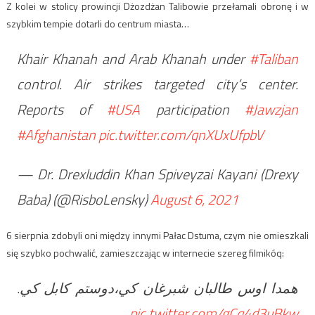
Z kolei w stolicy prowincji Dżozdżan Talibowie przełamali obronę i w
szybkim tempie dotarli do centrum miasta…
Khair Khanah and Arab Khanah under
#Taliban
control. Air strikes targeted city’s center.
Reports of
#USA
participation
#Jawzjan
#Afghanistan
pic.twitter.com/qnXUxUfpbV
— Dr. Drexluddin Khan Spiveyzai Kayani (Drexy
Baba) (@RisboLensky)
August 6, 2021
6 sierpnia zdobyli oni między innymi Pałac Dstuma, czym nie omieszkali
się szybko pochwalić, zamieszczając w internecie szereg filmikóq:
همدا اوس طالبان شبرغان کي،دوستم کابل کي.
pic.twitter.com/gCq4d3uBkw