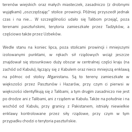
terenów wiejskich oraz małych miasteczek, zasadniczo (z drobnymi
wyjątkami) „oszczędzając” stolice prowincji. Później przyszedł jednak
czas i na nie… W szczególności udało się Talibom przejąć, poza
terenami pasztuńskimi, terytoria zamieszkałe przez Tadżyków, a
częściowo także przez Uzbeków.
Wedle stanu na koniec lipca, poza stolicami prowincji i mniejszymi
izolowanymi punktami, w rękach sił rządowych wciąż jeszcze
znajdował się stosunkowo duży obszar w centralnej części kraju (na
zachód od Kabulu), łączący się z Kabulem oraz nieco mniejszą enklawą
na północ od stolicy Afganistanu. Są to tereny zamieszkałe w
większości przez Pasztunów i Hazarów, przy czym ci pierwsi w
większości identyfikują się z Talibami, a tym drugim zasadniczo nie jest
po drodze ani z Talibami, ani z rządem w Kabulu. Także na południe i na
wschód od Kabulu, przy granicy z Pakistanem, istniały niewielkie
enklawy kontrolowane przez siły rządowe, przy czym w tym
przypadku chodzi o terytoria pasztuńskie.