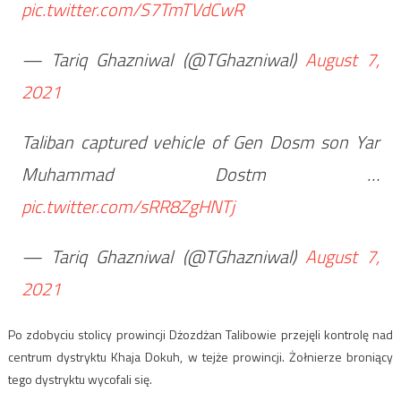
pic.twitter.com/S7TmTVdCwR
— Tariq Ghazniwal (@TGhazniwal)
August 7,
2021
Taliban captured vehicle of Gen Dosm son Yar
Muhammad Dostm …
pic.twitter.com/sRR8ZgHNTj
— Tariq Ghazniwal (@TGhazniwal)
August 7,
2021
Po zdobyciu stolicy prowincji Dżozdżan Talibowie przejęli kontrolę nad
centrum dystryktu Khaja Dokuh, w tejże prowincji. Żołnierze broniący
tego dystryktu wycofali się.