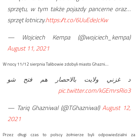
sprzętu, w tym także pojazdy pancerne oraz…
sprzęt lotniczy.
https://t.co/6UuEdeJcKw
— Wojciech Kempa (@wojciech_kempa)
August 11, 2021
W nocy 11/12 sierpnia Talibowie zdobyli miasto Ghazni…
د غزني ولايت بالاحصار هم فتح شو
pic.twitter.com/kGEmrsRio3
— Tariq Ghazniwal (@TGhazniwal)
August 12,
2021
Przez długi czas to polscy żołnierze byli odpowiedzialni za