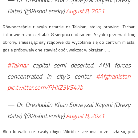
Baba) (@RisboLensky)
August 8, 2021
Równocześnie ruszyło natarcie na Talokan, stolicę prowincji Tachar.
Talibowie rozpoczęli atak 8 sierpnia nad ranem. Szybko przerwali linię
obrony, zmuszając siły rządowe do wycofania się do centrum miasta,
gdzie próbowały one stawiać opór, walcząc w okrążeniu…
#Takhar
capital semi deserted. ANA forces
concentrated in city’s center
#Afghanistan
pic.twitter.com/PHXZ3VS47b
— Dr. Drexluddin Khan Spiveyzai Kayani (Drexy
Baba) (@RisboLensky)
August 8, 2021
Ale i tu walki nie trwały długo. Wkrótce całe miasto znalazła się pod