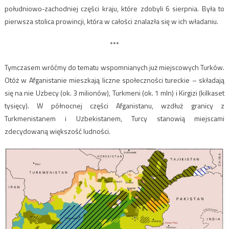
południowo-zachodniej części kraju, które zdobyli 6 sierpnia. Była to
pierwsza stolica prowincji, która w całości znalazła się w ich władaniu.
***
Tymczasem wróćmy do tematu wspomnianych już miejscowych Turków.
Otóż w Afganistanie mieszkają liczne społeczności tureckie – składają
się na nie Uzbecy (ok. 3 milionów), Turkmeni (ok. 1 mln) i Kirgizi (kilkaset
tysięcy). W północnej części Afganistanu, wzdłuż granicy z
Turkmenistanem i Uzbekistanem, Turcy stanowią miejscami
zdecydowaną większość ludności.