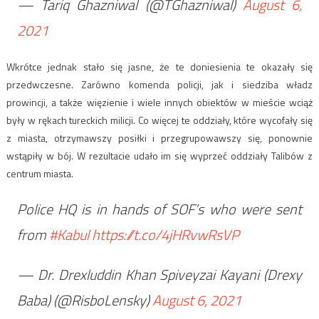
— Tariq Ghazniwal (@TGhazniwal)
August 6,
2021
Wkrótce jednak stało się jasne, że te doniesienia te okazały się
przedwczesne. Zarówno komenda policji, jak i siedziba władz
prowincji, a także więzienie i wiele innych obiektów w mieście wciąż
były w rękach tureckich milicji. Co więcej te oddziały, które wycofały się
z miasta, otrzymawszy posiłki i przegrupowawszy się, ponownie
wstąpiły w bój. W rezultacie udało im się wyprzeć oddziały Talibów z
centrum miasta.
Police HQ is in hands of SOF’s who were sent
from
#Kabul
https://t.co/4jHRvwRsVP
— Dr. Drexluddin Khan Spiveyzai Kayani (Drexy
Baba) (@RisboLensky)
August 6, 2021