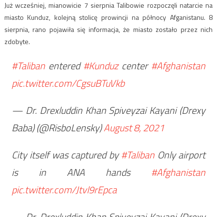
Już wcześniej, mianowicie 7 sierpnia Talibowie rozpoczęli natarcie na
miasto Kunduz, kolejną stolicę prowincji na północy Afganistanu. 8
sierpnia, rano pojawiła się informacja, że miasto zostało przez nich
zdobyte.
#Taliban
entered
#Kunduz
center
#Afghanistan
pic.twitter.com/CgsuBTuVkb
— Dr. Drexluddin Khan Spiveyzai Kayani (Drexy
Baba) (@RisboLensky)
August 8, 2021
City itself was captured by
#Taliban
Only airport
is in ANA hands
#Afghanistan
pic.twitter.com/Jtvl9rEpca
— Dr. Drexluddin Khan Spiveyzai Kayani (Drexy