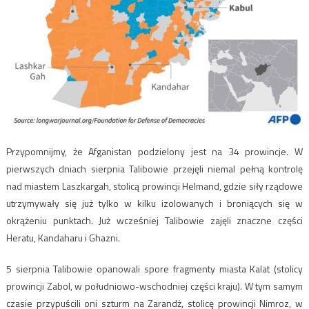
Przypomnijmy, że Afganistan podzielony jest na 34 prowincje. W
pierwszych dniach sierpnia Talibowie przejęli niemal pełną kontrolę
nad miastem Laszkargah, stolicą prowincji Helmand, gdzie siły rządowe
utrzymywały się już tylko w kilku izolowanych i broniących się w
okrążeniu punktach. Już wcześniej Talibowie zajęli znaczne części
Heratu, Kandaharu i Ghazni.
5 sierpnia Talibowie opanowali spore fragmenty miasta Kalat (stolicy
prowincji Zabol, w południowo-wschodniej części kraju). W tym samym
czasie przypuścili oni szturm na Zarandż, stolicę prowincji Nimroz, w