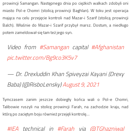
prowincji Samangan. Następnego dnia po ciężkich walkach zdobyli oni
miasto Pol-e Chomri (stolicą prowincji Baghlan). W toku jest operacja
mająca na celu przejęcie kontroli nad Mazar-i Szarif (stolicą prowincji
Balch). Właśnie do Mazar-i Szarif przybył marsz. Dostum, a niedługo
potem zameldował się tam też jego syn.
Video from
#Samangan
capital
#Afghanistan
pic.twitter.com/Bg9co3K5v7
— Dr. Drexluddin Khan Spiveyzai Kayani (Drexy
Baba) (@RisboLensky)
August 9, 2021
Tymczasem zanim jeszcze dobiegły końca wali o Pol-e Chomri,
Talibowie ruszyli na stolicę prowincji Farah, na zachodzie kraju, nad
którą po zaciętym boju również przejęli kontrolę…
#IEA
technical in
#Farah
via
@TGhazniwal