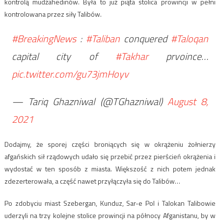
kontrolą mudżahedinów. Była to już piąta stolica prowincji w pełni
kontrolowana przez siły Talibów.
#BreakingNews
:
#Taliban
conquered
#Taloqan
capital city of
#Takhar
prvoince…
pic.twitter.com/gu73jmHoyv
— Tariq Ghazniwal (@TGhazniwal)
August 8,
2021
Dodajmy, że sporej części broniących się w okrążeniu żołnierzy
afgańskich sił rządowych udało się przebić przez pierścień okrążenia i
wydostać w ten sposób z miasta. Większość z nich potem jednak
zdezerterowała, a część nawet przyłączyła się do Talibów…
Po zdobyciu miast Szebergan, Kunduz, Sar-e Pol i Talokan Talibowie
uderzyli na trzy kolejne stolice prowincji na północy Afganistanu, by w