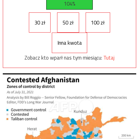
104%
30 zł
50 zł
100 zł
Inna kwota
Zobacz kto wparł nas tym miesiącu:
Tutaj