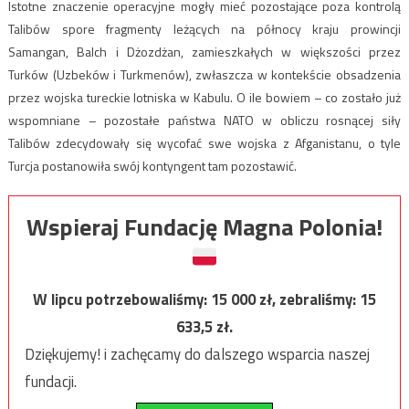
Istotne znaczenie operacyjne mogły mieć pozostające poza kontrolą
Talibów spore fragmenty leżących na północy kraju prowincji
Samangan, Balch i Dżozdżan, zamieszkałych w większości przez
Turków (Uzbeków i Turkmenów), zwłaszcza w kontekście obsadzenia
przez wojska tureckie lotniska w Kabulu. O ile bowiem – co zostało już
wspomniane – pozostałe państwa NATO w obliczu rosnącej siły
Talibów zdecydowały się wycofać swe wojska z Afganistanu, o tyle
Turcja postanowiła swój kontyngent tam pozostawić.
Wspieraj Fundację Magna Polonia!
W lipcu potrzebowaliśmy:
15 000
zł, zebraliśmy:
15
633,5
zł.
Dziękujemy! i zachęcamy do dalszego wsparcia naszej
fundacji.