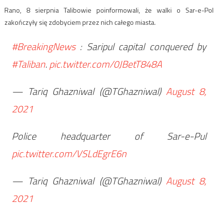
Rano, 8 sierpnia Talibowie poinformowali, że walki o Sar-e-Pol
zakończyły się zdobyciem przez nich całego miasta.
#BreakingNews
: Saripul capital conquered by
#Taliban
.
pic.twitter.com/0JBetT848A
— Tariq Ghazniwal (@TGhazniwal)
August 8,
2021
Police headquarter of Sar-e-Pul
pic.twitter.com/VSLdEgrE6n
— Tariq Ghazniwal (@TGhazniwal)
August 8,
2021