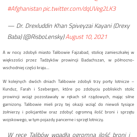
#Afghanistan
pic.twitter.com/dqUVeg2LK3
— Dr. Drexluddin Khan Spiveyzai Kayani (Drexy
Baba) (@RisboLensky)
August 10, 2021
A w nocy zdobyli miasto Talibowie Fajzabad, stolicę zamieszkałej w
większości przez Tadżyków prowincji Badachszan, w północno-
wschodniej części kraju…
W kolejnych dwóch dniach Talibowie zdobyli trzy porty lotnicze –
Kunduz, Farah i Szebergen, które po zdobyciu pobliskich stolic
prowincji wciąż pozostawały w rękach sił rządowych, mając silne
garnizony. Talibowie mieli przy tej okazji wziąć do niewoli tysiące
żołnierzy i policjantów oraz zdobyć ogromną ilość broni i sprzętu
wojskowego, w tym pojazdy pancerne i sprzęt lotniczy.
W ręce Talibów wpadła ogromna ilość broni i