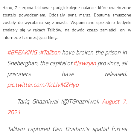
Rano, 7 sierpnia Talibowie podjęli kolejne natarcie, które uwieńczone
zostało powodzeniem. Oddziały syna marsz. Dostuma zmuszone
zostały do wycofania się z miasta. Wspomniane uprzednio budynki
znalazły się w rękach Talibów, na dowód czego zamieścili oni w
internecie liczne zdjęcia i filmy…
#BREAKING
:
#Taliban
have broken the prison in
Sheberghan, the capital of
#Jawzjan
province, all
prisoners have released.
pic.twitter.com/XcLIvMZHyo
— Tariq Ghazniwal (@TGhazniwal)
August 7,
2021
Taliban captured Gen Dostam’s spatial forces