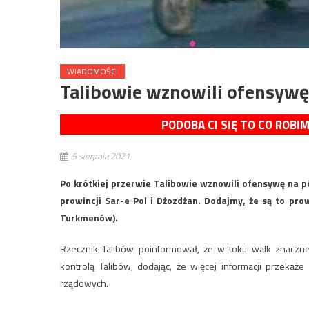
WIADOMOŚCI
Talibowie wznowili ofensywę
PODOBA CI SIĘ TO CO ROBI
5 sierpnia 2021
Po krótkiej przerwie Talibowie wznowili ofensywę na p
prowincji Sar-e Pol i Dżozdżan. Dodajmy, że są to pr
Turkmenów).
Rzecznik Talibów poinformował, że w toku walk znaczne 
kontrolą Talibów, dodając, że więcej informacji przekaże
rządowych.