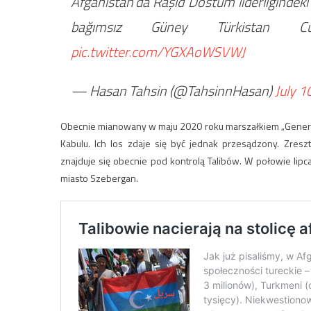
Afganistan’da Raşid Dostum liderliğindeki 
bağımsız Güney Türkistan Cumh
pic.twitter.com/YGXAoWSVWJ
— Hasan Tahsin (@TahsinnHasan)
July 1
Obecnie mianowany w maju 2020 roku marszałkiem „Generał
Kabulu. Ich los zdaje się być jednak przesądzony. Zre
znajduje się obecnie pod kontrolą Talibów. W połowie lipca 
miasto Szebergan.