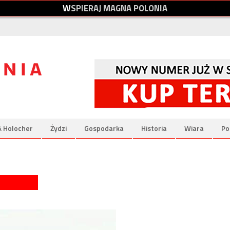
W
S
P
I
E
R
A
J
M
A
G
N
A
P
O
L
O
N
I
A
& Holocher
Żydzi
Gospodarka
Historia
Wiara
Po