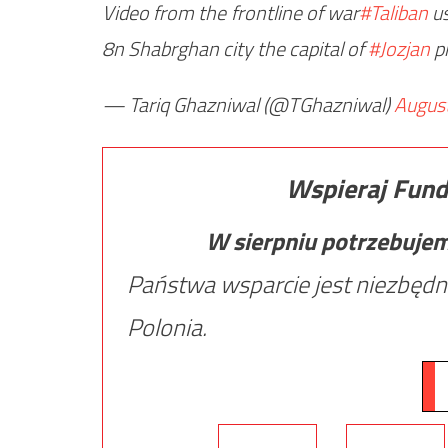
Video from the frontline of war
#Taliban
us
8n Shabrghan city the capital of
#Jozjan
p
— Tariq Ghazniwal (@TGhazniwal)
August
Wspieraj Fund
W sierpniu potrzebuje
Państwa wsparcie jest niezbędn
Polonia.