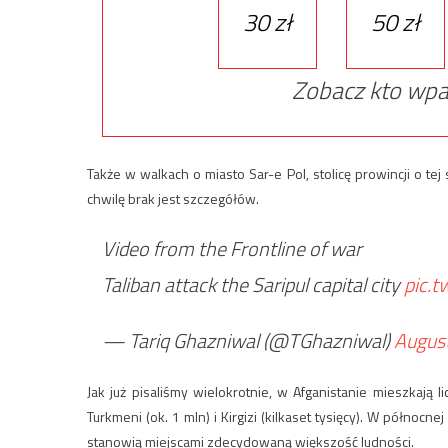
30 zł
50 zł
Zobacz kto wpa
Także w walkach o miasto Sar-e Pol, stolicę prowincji o te
chwilę brak jest szczegółów.
Video from the Frontline of war
Taliban attack the Saripul capital city
pic.
— Tariq Ghazniwal (@TGhazniwal)
August
Jak już pisaliśmy wielokrotnie, w Afganistanie mieszkają l
Turkmeni (ok. 1 mln) i Kirgizi (kilkaset tysięcy). W północ
stanowią miejscami zdecydowaną większość ludności.