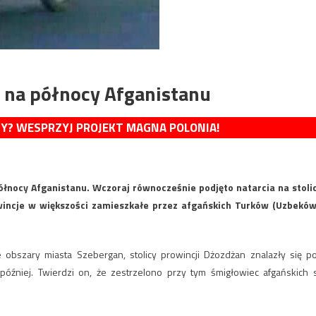
 na północy Afganistanu
MY? WESPRZYJ PROJEKT MAGNA POLONIA!
ółnocy Afganistanu. Wczoraj równocześnie podjęto natarcia na stoli
owincje w większości zamieszkałe przez afgańskich Turków (Uzbeków
obszary miasta Szebergan, stolicy prowincji Dżozdżan znalazły się p
 później. Twierdzi on, że zestrzelono przy tym śmigłowiec afgańskich s