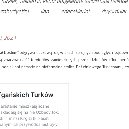
Türkler, Taliban’ın kendi bölgelerine saldırması halinde
uriyetini ilan edeceklerini duyurdular.
0, 2021
 Dostum” odgrywa kluczową rolę w siłach zbrojnych podległych rządowi
sztą znaczna część terytoriów zamieszkałych przez Uzbeków i Turkmen
podjęli oni natarcie na nieformalną stolicę Południowego Turkiestanu, czy