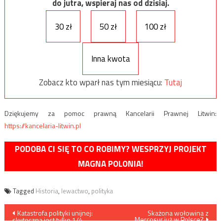
do jutra, wspieraj nas od dzisiaj.
30 zł
50 zł
100 zł
Inna kwota
Zobacz kto wparł nas tym miesiącu:
Tutaj
Dziękujemy za pomoc prawną Kancelarii Prawnej Litwin:
https://kancelaria-litwin.pl
PODOBA CI SIĘ TO CO ROBIMY? WESPRZYJ PROJEKT
MAGNA POLONIA!
Tagged
Historia
,
lewactwo
,
polityka
Nawigacja
Katastrofa polityki unijnej:
Skażona wołowina z
Mercosur już w Polsce?
skuteczna jest tylko 1/4