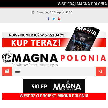
W
S
P
I
E
R
A
J
M
A
G
N
A
P
O
L
O
N
I
A
Czwartek, 06 Sierpnia 2026
WESPRZYJ PROJEKT MAGNA POLONIA