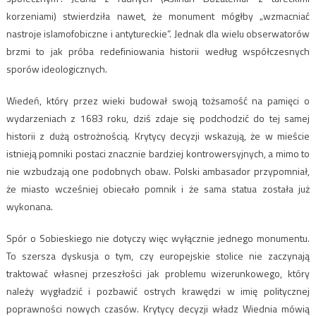
korzeniami) stwierdziła nawet, że monument mógłby „wzmacniać
nastroje islamofobiczne i antytureckie”. Jednak dla wielu obserwatorów
brzmi to jak próba redefiniowania historii według współczesnych
sporów ideologicznych.
Wiedeń, który przez wieki budował swoją tożsamość na pamięci o
wydarzeniach z 1683 roku, dziś zdaje się podchodzić do tej samej
historii z dużą ostrożnością. Krytycy decyzji wskazują, że w mieście
istnieją pomniki postaci znacznie bardziej kontrowersyjnych, a mimo to
nie wzbudzają one podobnych obaw. Polski ambasador przypomniał,
że miasto wcześniej obiecało pomnik i że sama statua została już
wykonana.
Spór o Sobieskiego nie dotyczy więc wyłącznie jednego monumentu.
To szersza dyskusja o tym, czy europejskie stolice nie zaczynają
traktować własnej przeszłości jak problemu wizerunkowego, który
należy wygładzić i pozbawić ostrych krawędzi w imię politycznej
poprawności nowych czasów. Krytycy decyzji władz Wiednia mówią