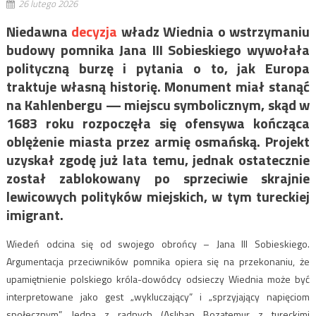
26 lutego 2026
Niedawna
decyzja
władz Wiednia o wstrzymaniu
budowy pomnika Jana III Sobieskiego wywołała
polityczną burzę i pytania o to, jak Europa
traktuje własną historię. Monument miał stanąć
na Kahlenbergu — miejscu symbolicznym, skąd w
1683 roku rozpoczęła się ofensywa kończąca
oblężenie miasta przez armię osmańską. Projekt
uzyskał zgodę już lata temu, jednak ostatecznie
został zablokowany po sprzeciwie skrajnie
lewicowych polityków miejskich, w tym tureckiej
imigrant.
Wiedeń odcina się od swojego obrońcy – Jana III Sobieskiego.
Argumentacja przeciwników pomnika opiera się na przekonaniu, że
upamiętnienie polskiego króla-dowódcy odsieczy Wiednia może być
interpretowane jako gest „wykluczający” i „sprzyjający napięciom
społecznym”. Jedna z radnych (Aslıhan Bozatemur z tureckimi