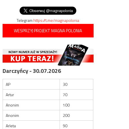
wpisu
deportacji nachodźców
Telegram
https://t.me/magnapolonia
WESPRZYJ PROJEKT MAGNA POLONIA
Darczyńcy - 30.07.2026
AP
30
Artur
70
Anonim
100
Anonim
200
Arleta
90