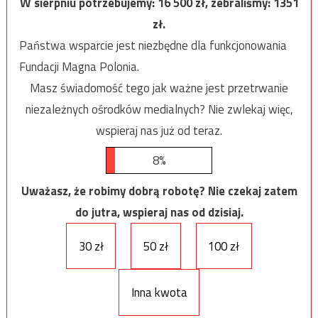
W sierpniu potrzebujemy:
16 500
zł, zebraliśmy:
1351
zł.
Państwa wsparcie jest niezbędne dla funkcjonowania
Fundacji Magna Polonia.
Masz świadomość tego jak ważne jest przetrwanie
niezależnych ośrodków medialnych? Nie zwlekaj więc,
wspieraj nas już od teraz.
8%
Uważasz, że robimy dobrą robotę? Nie czekaj zatem
do jutra, wspieraj nas od dzisiaj.
30 zł
50 zł
100 zł
Inna kwota