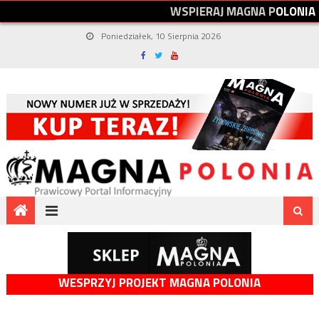
W
S
P
I
E
R
A
J
M
A
G
N
A
P
O
L
O
N
I
A
Poniedziałek, 10 Sierpnia 2026
WESPRZYJ PROJEKT MAGNA POLONIA