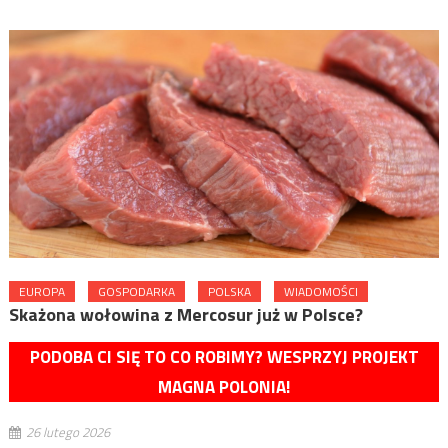
EUROPA
GOSPODARKA
POLSKA
WIADOMOŚCI
Skażona wołowina z Mercosur już w Polsce?
PODOBA CI SIĘ TO CO ROBIMY? WESPRZYJ PROJEKT
MAGNA POLONIA!
26 lutego 2026