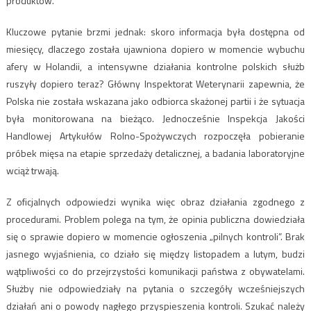
produktów.
Kluczowe pytanie brzmi jednak: skoro informacja była dostępna od
miesięcy, dlaczego została ujawniona dopiero w momencie wybuchu
afery w Holandii, a intensywne działania kontrolne polskich służb
ruszyły dopiero teraz? Główny Inspektorat Weterynarii zapewnia, że
Polska nie została wskazana jako odbiorca skażonej partii i że sytuacja
była monitorowana na bieżąco. Jednocześnie Inspekcja Jakości
Handlowej Artykułów Rolno-Spożywczych rozpoczęła pobieranie
próbek mięsa na etapie sprzedaży detalicznej, a badania laboratoryjne
wciąż trwają.
Z oficjalnych odpowiedzi wynika więc obraz działania zgodnego z
procedurami. Problem polega na tym, że opinia publiczna dowiedziała
się o sprawie dopiero w momencie ogłoszenia „pilnych kontroli”. Brak
jasnego wyjaśnienia, co działo się między listopadem a lutym, budzi
wątpliwości co do przejrzystości komunikacji państwa z obywatelami.
Służby nie odpowiedziały na pytania o szczegóły wcześniejszych
działań ani o powody nagłego przyspieszenia kontroli. Szukać należy