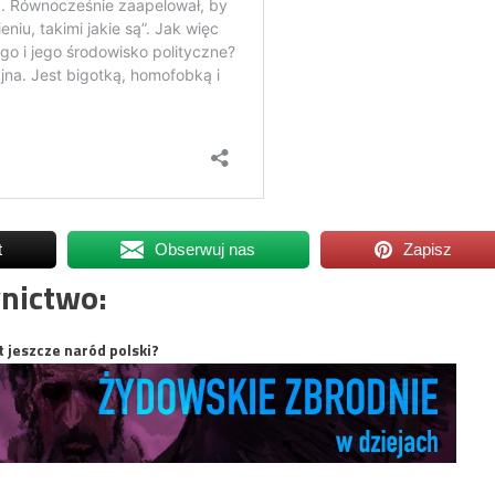
t
Obserwuj nas
Zapisz
nictwo:
t jeszcze naród polski?