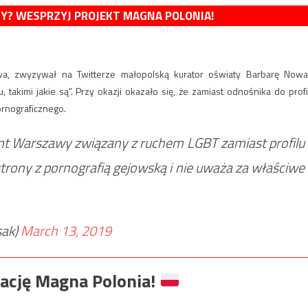
MY? WESPRZYJ PROJEKT MAGNA POLONIA!
łowa, zwyzywał na Twitterze małopolską kurator oświaty Barbarę Nowa
akimi jakie są”. Przy okazji okazało się, że zamiast odnośnika do profi
ornograficznego.
nt Warszawy związany z ruchem LGBT zamiast profilu
strony z pornografią gejowską i nie uważa za właściwe
sak)
March 13, 2019
ację Magna Polonia!