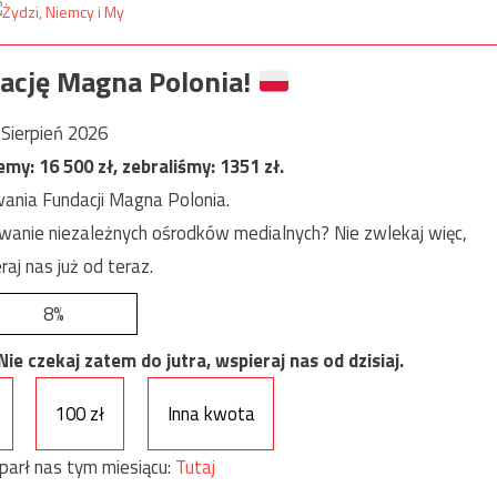
ację Magna Polonia!
Sierpień 2026
jemy:
16 500
zł, zebraliśmy:
1351
zł.
ania Fundacji Magna Polonia.
anie niezależnych ośrodków medialnych? Nie zwlekaj więc,
raj nas już od teraz.
8%
e czekaj zatem do jutra, wspieraj nas od dzisiaj.
100 zł
Inna kwota
parł nas tym miesiącu:
Tutaj