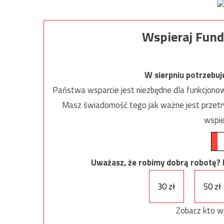
Wspieraj Fund
W sierpniu potrzebu
Państwa wsparcie jest niezbędne dla funkcjonow
Masz świadomość tego jak ważne jest przetrw
wspie
Uważasz, że robimy dobrą robotę? Ni
30 zł
50 zł
Zobacz kto w