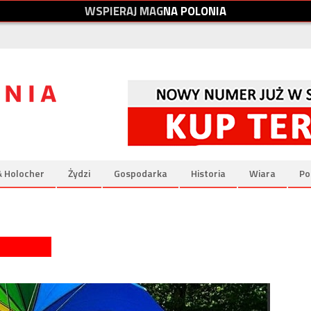
W
S
P
I
E
R
A
J
M
A
G
N
A
P
O
L
O
N
I
A
& Holocher
Żydzi
Gospodarka
Historia
Wiara
Po