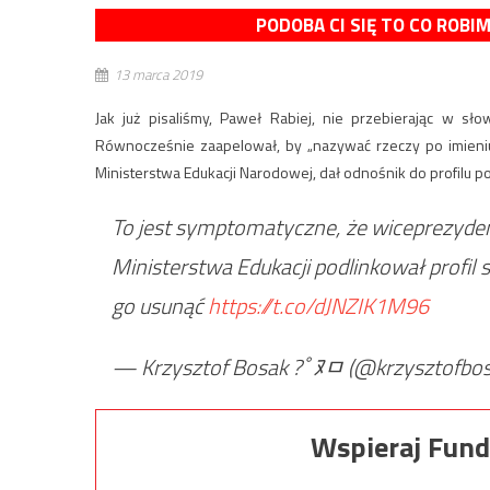
PODOBA CI SIĘ TO CO ROBI
13 marca 2019
Jak już pisaliśmy, Paweł Rabiej, nie przebierając w s
Równocześnie zaapelował, by „nazywać rzeczy po imieniu, t
Ministerstwa Edukacji Narodowej, dał odnośnik do profilu p
To jest symptomatyczne, że wiceprezyde
Ministerstwa Edukacji podlinkował profil 
go usunąć
https://t.co/dJNZIK1M96
— Krzysztof Bosak ?￰ﾟﾇﾱ (@krzysztofbo
Wspieraj Fund