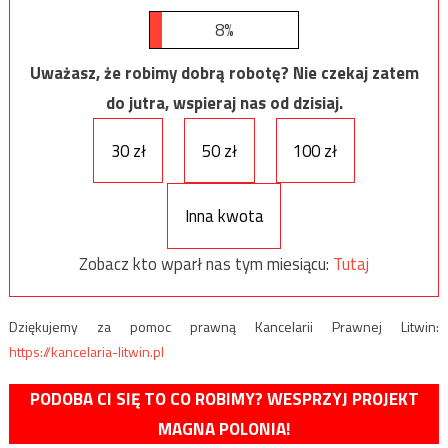
8%
Uważasz, że robimy dobrą robotę? Nie czekaj zatem
do jutra, wspieraj nas od dzisiaj.
30 zł
50 zł
100 zł
Inna kwota
Zobacz kto wparł nas tym miesiącu:
Tutaj
Dziękujemy za pomoc prawną Kancelarii Prawnej Litwin:
https://kancelaria-litwin.pl
PODOBA CI SIĘ TO CO ROBIMY? WESPRZYJ PROJEKT
MAGNA POLONIA!