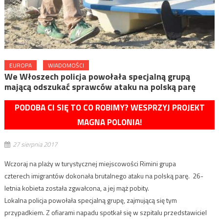
EUROPA
WIADOMOŚCI
We Włoszech policja powołała specjalną grupą
mającą odszukać sprawców ataku na polską parę
PODOBA CI SIĘ TO CO ROBIMY? WESPRZYJ PROJEKT
MAGNA POLONIA!
27 sierpnia 2017
Wczoraj na plaży w turystycznej miejscowości Rimini grupa
czterech imigrantów dokonała brutalnego ataku na polską parę. 26-
letnia kobieta została zgwałcona, a jej mąż pobity.
Lokalna policja powołała specjalną grupę, zajmującą się tym
przypadkiem. Z ofiarami napadu spotkał się w szpitalu przedstawiciel