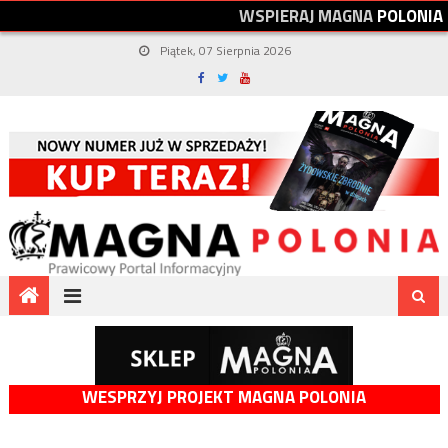
W
S
P
I
E
R
A
J
M
A
G
N
A
P
O
L
O
N
I
A
Piątek, 07 Sierpnia 2026
WESPRZYJ PROJEKT MAGNA POLONIA