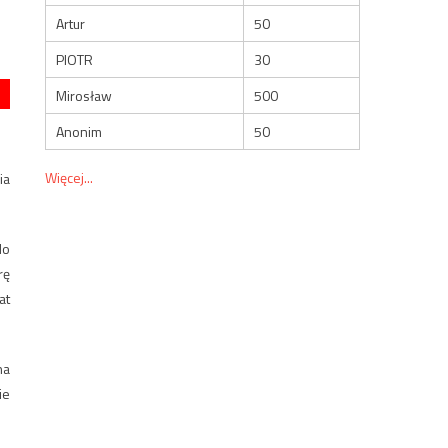
Artur
50
PIOTR
30
Mirosław
500
Anonim
50
Więcej...
ia
do
rę
at
na
ie