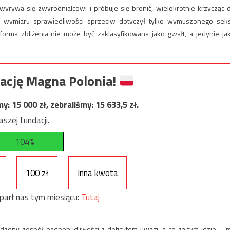
wyrywa się zwyrodnialcowi i próbuje się bronić, wielokrotnie krzycząc 
go wymiaru sprawiedliwości sprzeciw dotyczył tylko wymuszonego sek
rma zbliżenia nie może być zaklasyfikowana jako gwałt, a jedynie ja
ację Magna Polonia!
my:
15 000
zł, zebraliśmy:
15 633,5
zł.
szej fundacji.
104%
100 zł
Inna kwota
parł nas tym miesiącu:
Tutaj
ierdzony zespół nadpobudliwości z deficytem uwagi, a co za tym idzie – 