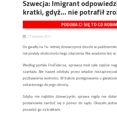
Szwecja: Imigrant odpowiedzia
kratki, gdyż… nie potrafił zro
PODOBA CI SIĘ TO CO ROBI
27 sierpnia 2017
Do gwałtu na 14- letniej dziewczynce doszło w październi
nie podały okoliczności tego zdarzenia. Nie wiadomo też, w j
Według portalu FriaTider.se, sprawca miał całe zajście
szantażu. Ale nawet zdobyty przez władze niezaprzecza
pozbawienia wolności. W trakcie postępowania u gwałcic
oskarżonego do jego obrony.
Gdyby nie najbliżsi dziewczynki, sprawa nigdy nie dota
postanowiła zwrócić się o pomoc do sądu. Okazało jednak
posadzić go za kratkami.