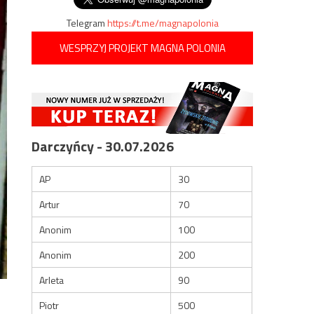
Telegram
https://t.me/magnapolonia
WESPRZYJ PROJEKT MAGNA POLONIA
Darczyńcy - 30.07.2026
AP
30
Artur
70
Anonim
100
Anonim
200
Arleta
90
Piotr
500