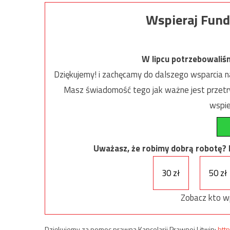
Wspieraj Fund
W lipcu potrzebowaliś
Dziękujemy! i zachęcamy do dalszego wsparcia na
Masz świadomość tego jak ważne jest przetrw
wspie
Uważasz, że robimy dobrą robotę? Ni
30 zł
50 zł
Zobacz kto w
Dziękujemy za pomoc prawną Kancelarii Prawnej Litwin:
http