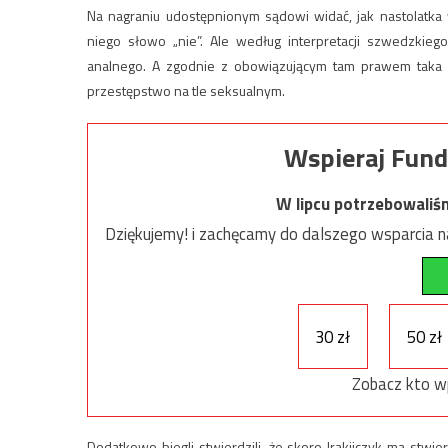
Na nagraniu udostępnionym sądowi widać, jak nastolatka 
niego słowo „nie”. Ale według interpretacji szwedzkie
analnego. A zgodnie z obowiązującym tam prawem taka fo
przestępstwo na tle seksualnym.
Wspieraj Fund
W lipcu potrzebowaliś
Dziękujemy! i zachęcamy do dalszego wsparcia na
30 zł
50 zł
Zobacz kto w
Dodatkowo biegli stwierdzili, że skoro Irakijczyk ma stw