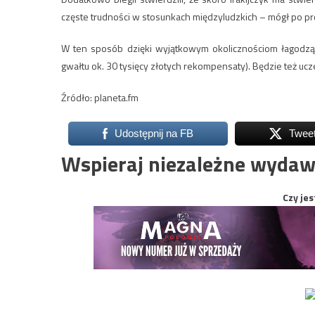
częste trudności w stosunkach międzyludzkich – mógł po p
W ten sposób dzięki wyjątkowym okolicznościom łagodząc
gwałtu ok. 30 tysięcy złotych rekompensaty). Będzie też u
Źródło: planeta.fm
Udostępnij na FB
Twee
Wspieraj niezależne wydaw
Czy jes