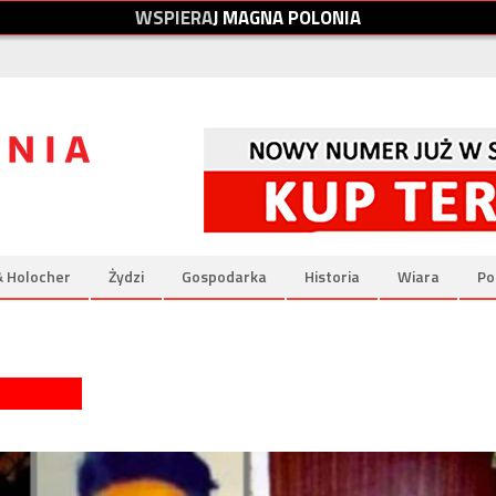
W
S
P
I
E
R
A
J
M
A
G
N
A
P
O
L
O
N
I
A
& Holocher
Żydzi
Gospodarka
Historia
Wiara
Po