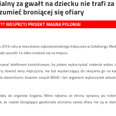
lny za gwałt na dziecku nie trafi za
zumieć broniącej się ofiary
MY? WESPRZYJ PROJEKT MAGNA POLONIA!
ku 2016 roku w mieszkaniu odpowiedzialnego Irakijczyka w Göteborgu. Med
aki sposób 14-latka znalazła się na miejscu.
 nagrywać telefonem komórkowym, by potem wykorzystać materiał wideo 
lny dowód winy mężczyzny nie był wystarczający do skazania go na ka
iela stwierdzono bowiem zespół ADHD i ten argument wykorzystał adwok
rłaby do organów ścigania. Mimo nękania ze strony sprawcy, jej rodzi
, że nawet obciążające gwałciciela zeznania samej ofiary nie są w stan