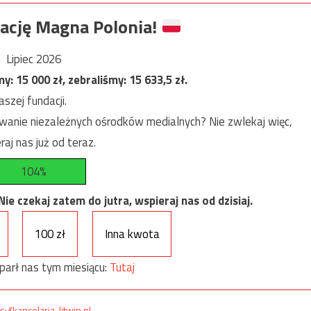
ację Magna Polonia!
Lipiec 2026
my:
15 000
zł, zebraliśmy:
15 633,5
zł.
szej fundacji.
anie niezależnych ośrodków medialnych? Nie zwlekaj więc,
raj nas już od teraz.
104%
e czekaj zatem do jutra, wspieraj nas od dzisiaj.
100 zł
Inna kwota
parł nas tym miesiącu:
Tutaj
s://kancelaria-litwin.pl