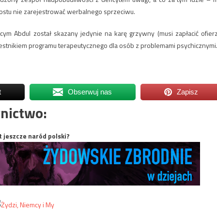
rostu nie zarejestrować werbalnego sprzeciwu.
ym Abdul został skazany jedynie na karę grzywny (musi zapłacić ofier
czestnikiem programu terapeutycznego dla osób z problemami psychicznymi
t
Obserwuj nas
Zapisz
nictwo:
t jeszcze naród polski?