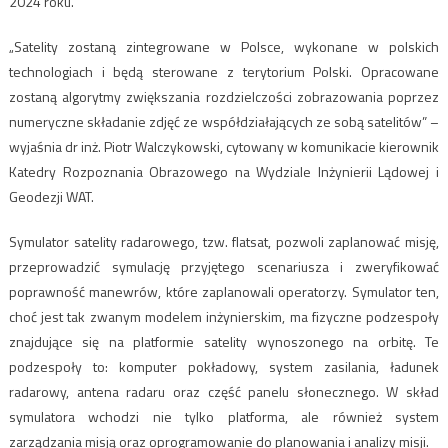
2024 roku.
„Satelity zostaną zintegrowane w Polsce, wykonane w polskich
technologiach i będą sterowane z terytorium Polski. Opracowane
zostaną algorytmy zwiększania rozdzielczości zobrazowania poprzez
numeryczne składanie zdjęć ze współdziałających ze sobą satelitów” –
wyjaśnia dr inż. Piotr Walczykowski, cytowany w komunikacie kierownik
Katedry Rozpoznania Obrazowego na Wydziale Inżynierii Lądowej i
Geodezji WAT.
Symulator satelity radarowego, tzw. flatsat, pozwoli zaplanować misję,
przeprowadzić symulację przyjętego scenariusza i zweryfikować
poprawność manewrów, które zaplanowali operatorzy. Symulator ten,
choć jest tak zwanym modelem inżynierskim, ma fizyczne podzespoły
znajdujące się na platformie satelity wynoszonego na orbitę. Te
podzespoły to: komputer pokładowy, system zasilania, ładunek
radarowy, antena radaru oraz część panelu słonecznego. W skład
symulatora wchodzi nie tylko platforma, ale również system
zarządzania misją oraz oprogramowanie do planowania i analizy misji.