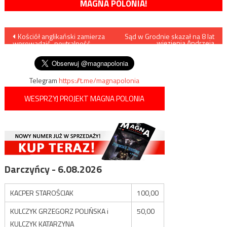
MAGNA POLONIA!
Nawigacja
Kościół anglikański zamierza
Sąd w Grodnie skazał na 8 lat
więzienia Andrzeja
wprowadzić „neutralność
Poczobuta
wpisu
genderową”
Telegram
https://t.me/magnapolonia
WESPRZYJ PROJEKT MAGNA POLONIA
Darczyńcy - 6.08.2026
KACPER STAROŚCIAK
100,00
KULCZYK GRZEGORZ POLIŃSKA i
50,00
KULCZYK KATARZYNA