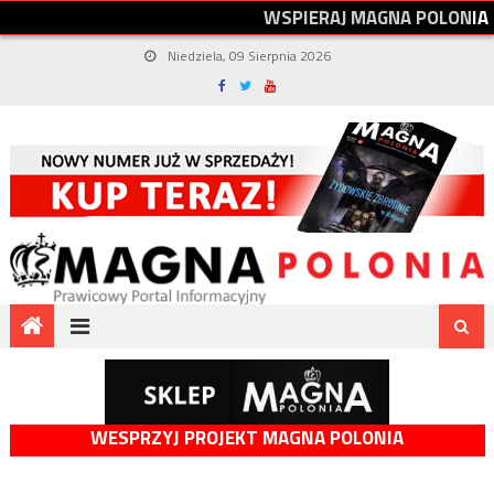
W
S
P
I
E
R
A
J
M
A
G
N
A
P
O
L
O
N
I
A
Niedziela, 09 Sierpnia 2026
WESPRZYJ PROJEKT MAGNA POLONIA