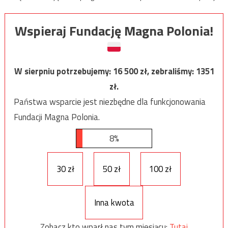
Wspieraj Fundację Magna Polonia!
W sierpniu potrzebujemy:
16 500
zł, zebraliśmy:
1351
zł.
Państwa wsparcie jest niezbędne dla funkcjonowania
Fundacji Magna Polonia.
8%
30 zł
50 zł
100 zł
Inna kwota
Zobacz kto wparł nas tym miesiącu:
Tutaj