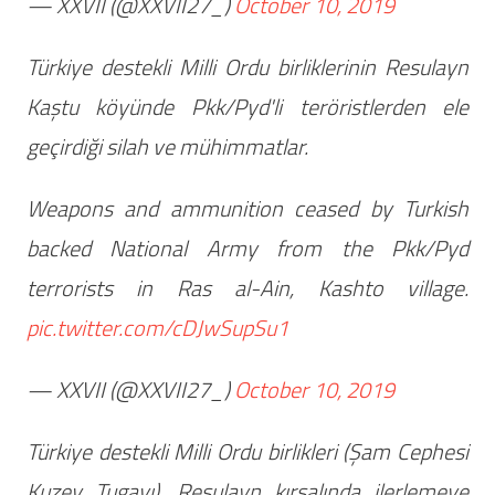
— XXVII (@XXVII27_)
October 10, 2019
Türkiye destekli Milli Ordu birliklerinin Resulayn
Kaştu köyünde Pkk/Pyd'li teröristlerden ele
geçirdiği silah ve mühimmatlar.
Weapons and ammunition ceased by Turkish
backed National Army from the Pkk/Pyd
terrorists in Ras al-Ain, Kashto village.
pic.twitter.com/cDJwSupSu1
— XXVII (@XXVII27_)
October 10, 2019
Türkiye destekli Milli Ordu birlikleri (Şam Cephesi
Kuzey Tugayı), Resulayn kırsalında ilerlemeye