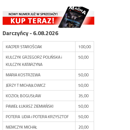
Darczyńcy - 6.08.2026
KACPER STAROŚCIAK
100,00
KULCZYK GRZEGORZ POLIŃSKA i
50,00
KULCZYK KATARZYNA
MARIA KOSTRZEWA
50,00
JERZY T MICHAJŁOWICZ
50,00
KOZIOŁ BOGUSŁAW
35,00
PAWEŁ ŁUKASZ ZIEMIAŃSKI
50,00
POTERA LIDIA i POTERA KRZYSZTOF
50,00
NIEMCZYK MICHAŁ
20,00