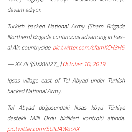
devam ediyor.
Turkish backed National Army (Sham Brigade
Northern) Brigade continuous advancing in Ras-
al Ain countryside.
pic.twitter.com/cfamXCH3H6
— XXVII (@XXVII27_)
October 10, 2019
Iqsas village east of Tel Abyad under Turkish
backed National Army.
Tel Abyad doğusundaki İksas köyü Türkiye
destekli Milli Ordu birlikleri kontrolü altında.
pic.twitter.com/SOIDAWoc4X