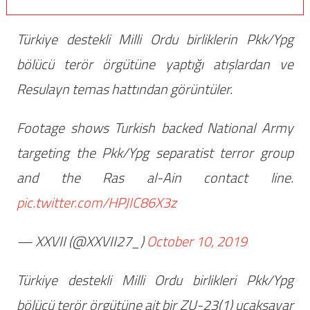
Türkiye destekli Milli Ordu birliklerin Pkk/Ypg
bölücü terör örgütüne yaptığı atışlardan ve
Resulayn temas hattından görüntüler.
Footage shows Turkish backed National Army
targeting the Pkk/Ypg separatist terror group
and the Ras al-Ain contact line.
pic.twitter.com/HPJIC86X3z
— XXVII (@XXVII27_)
October 10, 2019
Türkiye destekli Milli Ordu birlikleri Pkk/Ypg
bölücü terör örgütüne ait bir ZU-23(1) uçaksavar