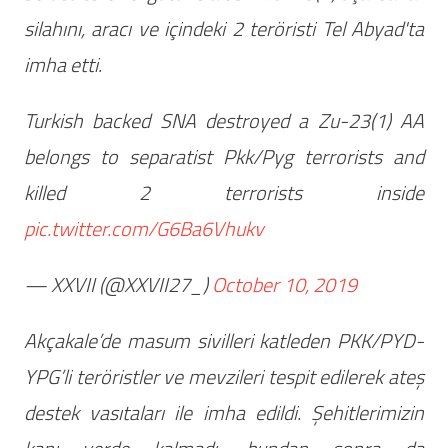
silahını, aracı ve içindeki 2 teröristi Tel Abyad'ta
imha etti.
Turkish backed SNA destroyed a Zu-23(1) AA
belongs to separatist Pkk/Pyg terrorists and
killed 2 terrorists inside
pic.twitter.com/G6Ba6Vhukv
— XXVII (@XXVII27_)
October 10, 2019
Akçakale’de masum sivilleri katleden PKK/PYD-
YPG’li teröristler ve mevzileri tespit edilerek ateş
destek vasıtaları ile imha edildi. Şehitlerimizin