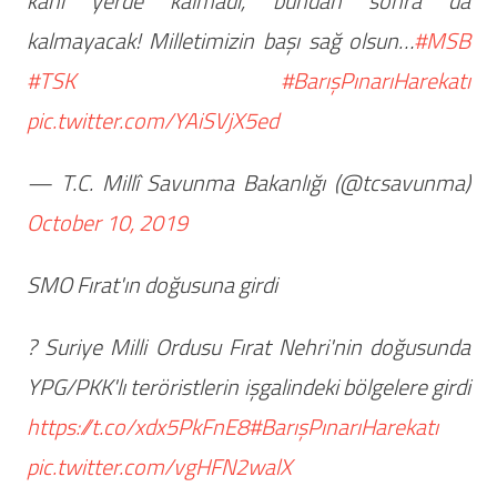
kanı yerde kalmadı, bundan sonra da
kalmayacak! Milletimizin başı sağ olsun…
#MSB
#TSK
#BarışPınarıHarekatı
pic.twitter.com/YAiSVjX5ed
— T.C. Millî Savunma Bakanlığı (@tcsavunma)
October 10, 2019
SMO Fırat'ın doğusuna girdi
? Suriye Milli Ordusu Fırat Nehri'nin doğusunda
YPG/PKK'lı teröristlerin işgalindeki bölgelere girdi
https://t.co/xdx5PkFnE8
#BarışPınarıHarekatı
pic.twitter.com/vgHFN2walX