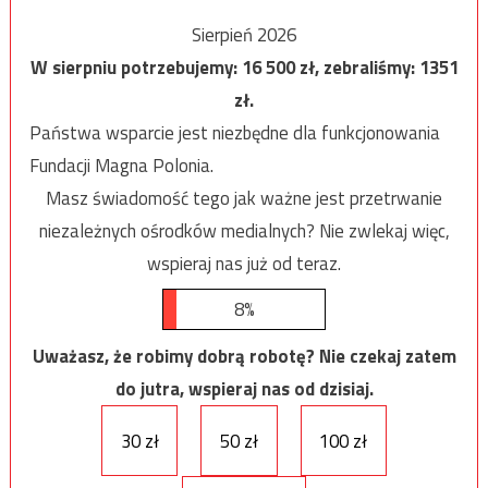
Sierpień 2026
W sierpniu potrzebujemy:
16 500
zł, zebraliśmy:
1351
zł.
Państwa wsparcie jest niezbędne dla funkcjonowania
Fundacji Magna Polonia.
Masz świadomość tego jak ważne jest przetrwanie
niezależnych ośrodków medialnych? Nie zwlekaj więc,
wspieraj nas już od teraz.
8%
Uważasz, że robimy dobrą robotę? Nie czekaj zatem
do jutra, wspieraj nas od dzisiaj.
30 zł
50 zł
100 zł