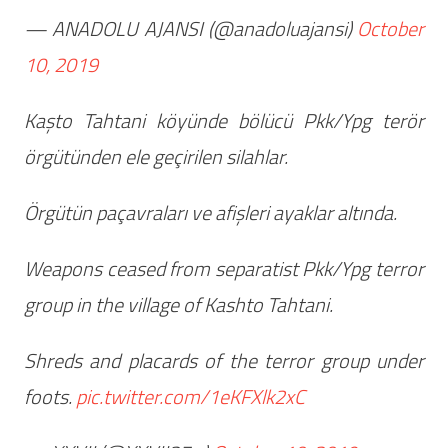
— ANADOLU AJANSI (@anadoluajansi)
October
10, 2019
Kaşto Tahtani köyünde bölücü Pkk/Ypg terör
örgütünden ele geçirilen silahlar.
Örgütün paçavraları ve afişleri ayaklar altında.
Weapons ceased from separatist Pkk/Ypg terror
group in the village of Kashto Tahtani.
Shreds and placards of the terror group under
foots.
pic.twitter.com/1eKFXlk2xC