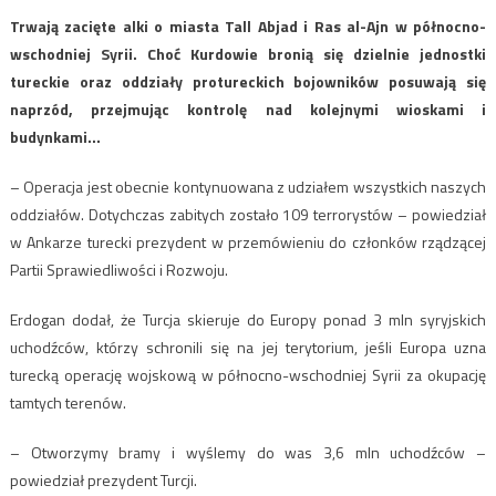
Trwają zacięte alki o miasta Tall Abjad i Ras al-Ajn w północno-
wschodniej Syrii. Choć Kurdowie bronią się dzielnie jednostki
tureckie oraz oddziały protureckich bojowników posuwają się
naprzód, przejmując kontrolę nad kolejnymi wioskami i
budynkami…
– Operacja jest obecnie kontynuowana z udziałem wszystkich naszych
oddziałów. Dotychczas zabitych zostało 109 terrorystów – powiedział
w Ankarze turecki prezydent w przemówieniu do członków rządzącej
Partii Sprawiedliwości i Rozwoju.
Erdogan dodał, że Turcja skieruje do Europy ponad 3 mln syryjskich
uchodźców, którzy schronili się na jej terytorium, jeśli Europa uzna
turecką operację wojskową w północno-wschodniej Syrii za okupację
tamtych terenów.
– Otworzymy bramy i wyślemy do was 3,6 mln uchodźców –
powiedział prezydent Turcji.