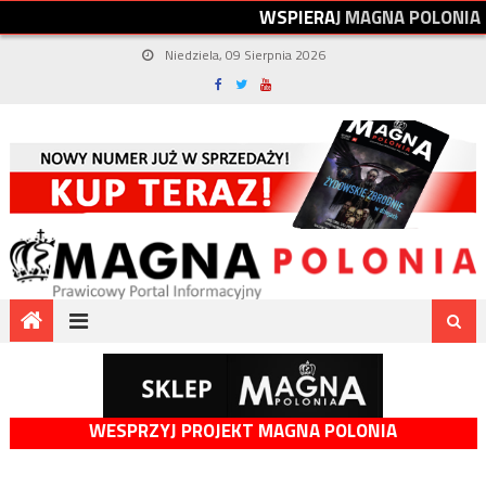
W
S
P
I
E
R
A
J
M
A
G
N
A
P
O
L
O
N
I
A
Niedziela, 09 Sierpnia 2026
WESPRZYJ PROJEKT MAGNA POLONIA