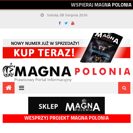
W
S
P
I
E
R
A
J
M
A
G
N
A
P
O
L
O
N
I
A
Sobota, 08 Sierpnia 2026
WESPRZYJ PROJEKT MAGNA POLONIA