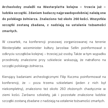
Archeolodzy znaleźli na Westerplatte kolejne – trzecie już –
ludzkie szczątki. Zdaniem badaczy najprawdopodobniej należą one
do polskiego żołnierza. Znaleziono też około 260 kości. Wszystkie
szczątki zostaną zbadane, z nadzieją na ustalenie tożsamości
zmarłych.
W czwartek, na konferencji prasowej zorganizowanej na terenie
Westerplatte wiceminister kultury Jarosław Sellin poinformował o
odkryciu szczątków kolejnej – trzeciej już osoby. Także w tym wypadku
przedmioty znalezione przy szkielecie wskazują, że natrafiono na
szczątki polskiego żołnierza.
Kierujący badaniami archeologicznymi Filip Kuczma poinformował na
konferencji, że – poza trzema szkieletami (jeden z nich był
niekompletny), znaleziono też około 260 złożonych chaotycznie w
ziemi kości. Zarówno szkielety, jak i pozostałe znalezione ludzkie
szczątki zostaną zbadane z nadzieją na ustalenie tożsamości zmarłych.