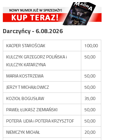
Darczyńcy - 6.08.2026
KACPER STAROŚCIAK
100,00
KULCZYK GRZEGORZ POLIŃSKA i
50,00
KULCZYK KATARZYNA
MARIA KOSTRZEWA
50,00
JERZY T MICHAJŁOWICZ
50,00
KOZIOŁ BOGUSŁAW
35,00
PAWEŁ ŁUKASZ ZIEMIAŃSKI
50,00
POTERA LIDIA i POTERA KRZYSZTOF
50,00
NIEMCZYK MICHAŁ
20,00