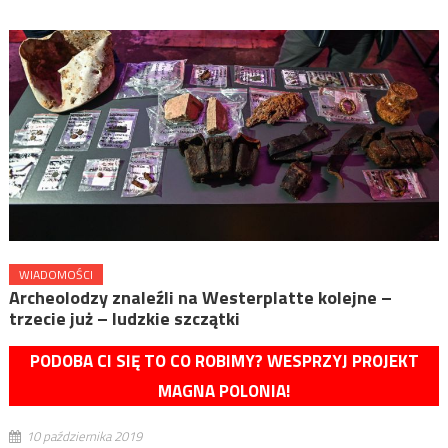
WIADOMOŚCI
Archeolodzy znaleźli na Westerplatte kolejne –
trzecie już – ludzkie szczątki
PODOBA CI SIĘ TO CO ROBIMY? WESPRZYJ PROJEKT
MAGNA POLONIA!
10 października 2019