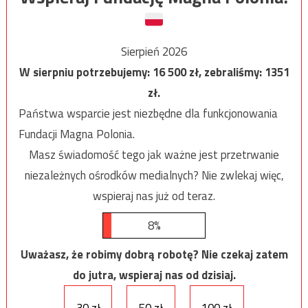
Sierpień 2026
W sierpniu potrzebujemy:
16 500
zł, zebraliśmy:
1351
zł.
Państwa wsparcie jest niezbędne dla funkcjonowania
Fundacji Magna Polonia.
Masz świadomość tego jak ważne jest przetrwanie
niezależnych ośrodków medialnych? Nie zwlekaj więc,
wspieraj nas już od teraz.
8%
Uważasz, że robimy dobrą robotę? Nie czekaj zatem
do jutra, wspieraj nas od dzisiaj.
30 zł
50 zł
100 zł