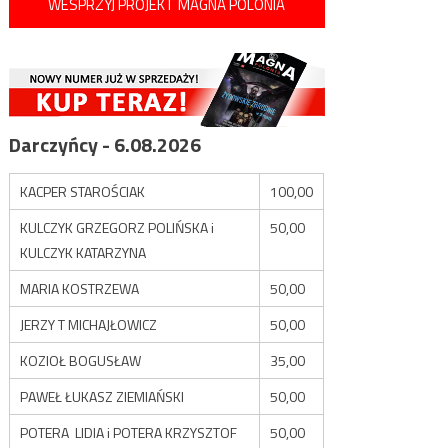
WESPRZYJ PROJEKT MAGNA POLONIA
Darczyńcy - 6.08.2026
KACPER STAROŚCIAK
100,00
KULCZYK GRZEGORZ POLIŃSKA i
50,00
KULCZYK KATARZYNA
MARIA KOSTRZEWA
50,00
JERZY T MICHAJŁOWICZ
50,00
KOZIOŁ BOGUSŁAW
35,00
PAWEŁ ŁUKASZ ZIEMIAŃSKI
50,00
POTERA LIDIA i POTERA KRZYSZTOF
50,00