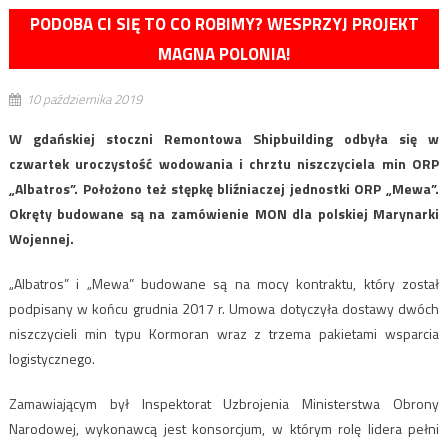
PODOBA CI SIĘ TO CO ROBIMY? WESPRZYJ PROJEKT
MAGNA POLONIA!
10 października 2019
W gdańskiej stoczni Remontowa Shipbuilding odbyła się w
czwartek uroczystość wodowania i chrztu niszczyciela min ORP
„Albatros”. Położono też stępkę bliźniaczej jednostki ORP „Mewa”.
Okręty budowane są na zamówienie MON dla polskiej Marynarki
Wojennej.
„Albatros” i „Mewa” budowane są na mocy kontraktu, który został
podpisany w końcu grudnia 2017 r. Umowa dotyczyła dostawy dwóch
niszczycieli min typu Kormoran wraz z trzema pakietami wsparcia
logistycznego.
Zamawiającym był Inspektorat Uzbrojenia Ministerstwa Obrony
Narodowej, wykonawcą jest konsorcjum, w którym rolę lidera pełni