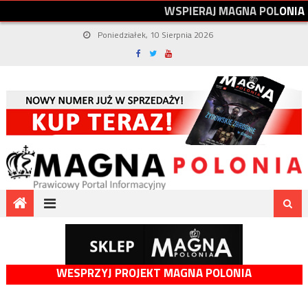
W
S
P
I
E
R
A
J
M
A
G
N
A
P
O
L
O
N
I
A
Poniedziałek, 10 Sierpnia 2026
WESPRZYJ PROJEKT MAGNA POLONIA