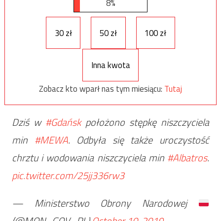
8%
30 zł
50 zł
100 zł
Inna kwota
Zobacz kto wparł nas tym miesiącu:
Tutaj
Dziś w
#Gdańsk
położono stępkę niszczyciela
min
#MEWA
. Odbyła się także uroczystość
chrztu i wodowania niszczyciela min
#Albatros
.
pic.twitter.com/25jj336rw3
— Ministerstwo Obrony Narodowej
(@MON_GOV_PL)
October 10, 2019