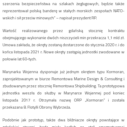
szerzenia bezpieczeństwa na szlakach żeglugowych, będzie także
reprezentował polską banderę w stałych morskich zespołach NATO-
wskich i sił przeciw minowych” – napisał prezydent RP.
Wartość realizowanego przez gdańską stocznię kontraktu
obejmującego wykonanie dwóch niszczycieli min przekracza 1,1 mld zł.
Umowa zakłada, że okręty zostaną dostarczone do stycznia 2020 r. i do
końca listopada 2021 r. Nowe okręty zastąpią jednostki zwodowane w
połowie lat 60-tych.
Marynarka Wojenna dysponuje już jednym okrętem typu Kormoran,
zaprojektowanym w biurze Remontowa Marine Design & Consulting i
zbudowanym przez stocznię Remontowa Shipbuilding. Ta prototypowa
jednostka weszła do służby w Marynarce Wojennej pod koniec
listopada 2017 r. Otrzymała nazwę ORP „Kormoran” i została
przekazana 8. Flotylli Obrony Wybrzeża.
Podobnie jak prototyp, także dwa bliźniacze okręty powstające w
gdańskiej stoczni, będą miały kadłub ze stali amagnetycznej