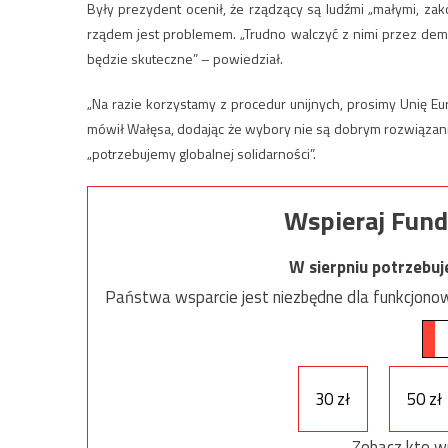
Były prezydent ocenił, że rządzący są ludźmi „małymi, zak
rządem jest problemem. „Trudno walczyć z nimi przez demo
będzie skuteczne” – powiedział.
„Na razie korzystamy z procedur unijnych, prosimy Unię Eu
mówił Wałęsa, dodając że wybory nie są dobrym rozwiązani
„potrzebujemy globalnej solidarności”.
Wspieraj Fund
W sierpniu potrzebu
Państwa wsparcie jest niezbędne dla funkcjonow
30 zł
50 zł
Zobacz kto w