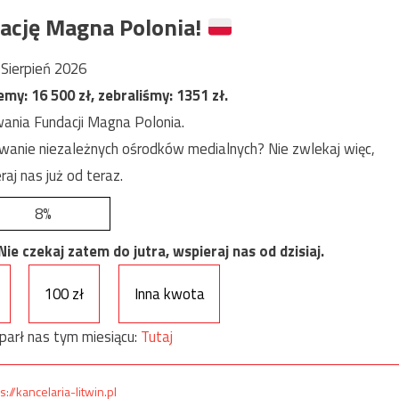
ację Magna Polonia!
Sierpień 2026
jemy:
16 500
zł, zebraliśmy:
1351
zł.
ania Fundacji Magna Polonia.
anie niezależnych ośrodków medialnych? Nie zwlekaj więc,
raj nas już od teraz.
8%
e czekaj zatem do jutra, wspieraj nas od dzisiaj.
100 zł
Inna kwota
parł nas tym miesiącu:
Tutaj
s://kancelaria-litwin.pl