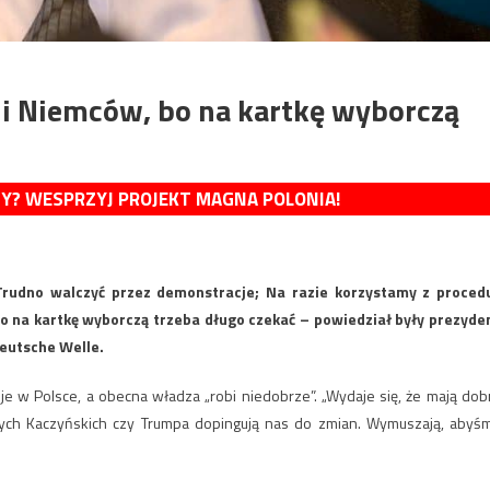
i Niemców, bo na kartkę wyborczą
MY? WESPRZYJ PROJEKT MAGNA POLONIA!
Trudno walczyć przez demonstracje; Na razie korzystamy z proced
bo na kartkę wyborczą trzeba długo czekać – powiedział były prezyde
Deutsche Welle.
eje w Polsce, a obecna władza „robi niedobrze”. „Wydaje się, że mają dob
szych Kaczyńskich czy Trumpa dopingują nas do zmian. Wymuszają, abyś