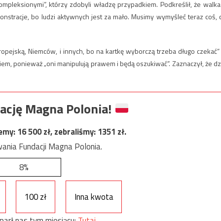
ompleksionymi”, którzy zdobyli władzę przypadkiem. Podkreślił, że walka
nstracje, bo ludzi aktywnych jest za mało. Musimy wymyśleć teraz coś, 
ropejską, Niemców, i innych, bo na kartkę wyborczą trzeba długo czekać”
em, ponieważ „oni manipulują prawem i będą oszukiwać”. Zaznaczył, że dz
ację Magna Polonia!
jemy:
16 500
zł, zebraliśmy:
1351
zł.
ania Fundacji Magna Polonia.
8%
100 zł
Inna kwota
parł nas tym miesiącu:
Tutaj