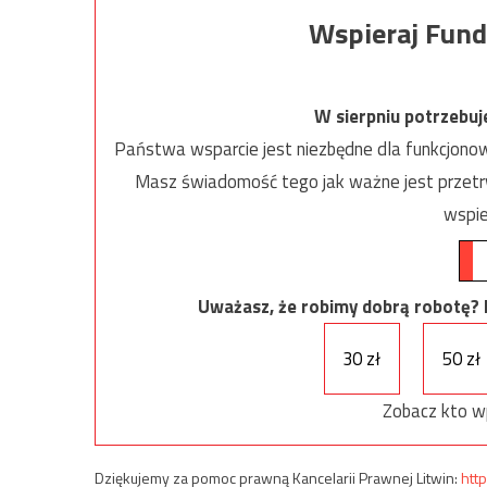
Wspieraj Fund
W sierpniu potrzebu
Państwa wsparcie jest niezbędne dla funkcjonow
Masz świadomość tego jak ważne jest przetrw
wspie
Uważasz, że robimy dobrą robotę? Ni
30 zł
50 zł
Zobacz kto w
Dziękujemy za pomoc prawną Kancelarii Prawnej Litwin:
http