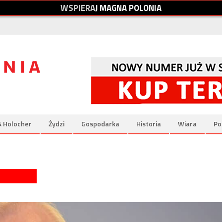
W
S
P
I
E
R
A
J
M
A
G
N
A
P
O
L
O
N
I
A
& Holocher
Żydzi
Gospodarka
Historia
Wiara
Po