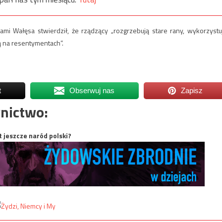
mi Wałęsa stwierdził, że rządzący „rozgrzebują stare rany, wykorzystu
ą na resentymentach”.
t
Obserwuj nas
Zapisz
nictwo:
t jeszcze naród polski?