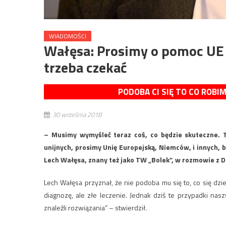
WIADOMOŚCI
Wałęsa: Prosimy o pomoc UE 
trzeba czekać
PODOBA CI SIĘ TO CO ROBI
30 września 2018
– Musimy wymyśleć teraz coś, co będzie skuteczne. 
unijnych, prosimy Unię Europejską, Niemców, i innych, 
Lech Wałęsa, znany też jako TW „Bolek”, w rozmowie z 
Lech Wałęsa przyznał, że nie podoba mu się to, co się dzi
diagnozę, ale złe leczenie. Jednak dziś te przypadki na
znaleźli rozwiązania” – stwierdził.