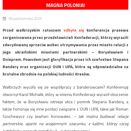
MAGNA POLONIA!
18 października 2025
Przed wałbrzyskim ratuszem
odbyła się
konferencja prasowa
zorganizowana przez przedstawicieli Konfederacji, którzy wyrazili
zdecydowany sprzeciw wobec utrzymywania przez miasto relacji z
jego ukraińskimi miastami partnerskimi – Borysławiem i
Dnieprem. Powodem jest gloryfikacja przez ich szefostwo Stepana
Bandery oraz organizacji OUN i UPA, które są odpowiedzialne za
brutalne zbrodnie na polskiej ludności Kresów.
Wałbrzych wycofa się ze współpracy z banderowcami? Konferencję
otworzył Karol Michalik, który w imieniu Konfederacji wyraził oburzenie
faktem, że w Borysławiu istnieje ulica i pomnik Stepana Bandery, a
także honoruje się inne postaci związane z OUN i UPA, takie jak Roman
Szuchewycz czy Jewhen Konowalec.
– Jak można budować relacje
partnerskie, oparte na wzajemnym szacunku, z ludźmi, którzy czczą
ludobójców naszych przodków?
– pytał retorycznie