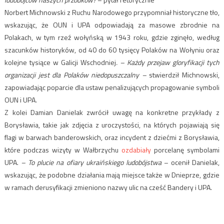
Norbert Michnowski z Ruchu Narodowego przypomniał historyczne tło,
wskazując, że OUN i UPA odpowiadają za masowe zbrodnie na
Polakach, w tym rzeź wołyńską w 1943 roku, gdzie zginęło, według
szacunków historyków, od 40 do 60 tysięcy Polaków na Wołyniu oraz
kolejne tysiące w Galicji Wschodniej
. – Każdy przejaw gloryfikacji tych
organizacji jest dla Polaków niedopuszczalny –
stwierdził Michnowski,
zapowiadając poparcie dla ustaw penalizujących propagowanie symboli
OUN i UPA.
Z kolei Damian Danielak zwrócił uwagę na konkretne przykłady z
Borysławia, takie jak zdjęcia z uroczystości, na których pojawiają się
flagi w barwach banderowskich, oraz incydent z dziećmi z Borysławia,
które podczas wizyty w Wałbrzychu
ozdabiały
porcelanę symbolami
UPA.
– To plucie na ofiary ukraińskiego ludobójstwa
– ocenił Danielak,
wskazując, że podobne działania mają miejsce także w Dnieprze, gdzie
w ramach derusyfikacji zmieniono nazwy ulic na cześć Bandery i UPA.