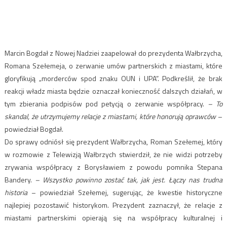
Marcin Bogdał z Nowej Nadziei zaapelował do prezydenta Wałbrzycha,
Romana Szełemeja, o zerwanie umów partnerskich z miastami, które
gloryfikują „morderców spod znaku OUN i UPA”. Podkreślił, że brak
reakcji władz miasta będzie oznaczał konieczność dalszych działań, w
tym zbierania podpisów pod petycją o zerwanie współpracy.
– To
skandal, że utrzymujemy relacje z miastami, które honorują oprawców
–
powiedział Bogdał.
Do sprawy odniósł się prezydent Wałbrzycha, Roman Szełemej, który
w rozmowie z Telewizją Wałbrzych stwierdził, że nie widzi potrzeby
zrywania współpracy z Borysławiem z powodu pomnika Stepana
Bandery.
– Wszystko powinno zostać tak, jak jest. Łączy nas trudna
historia
– powiedział Szełemej, sugerując, że kwestie historyczne
najlepiej pozostawić historykom. Prezydent zaznaczył, że relacje z
miastami partnerskimi opierają się na współpracy kulturalnej i