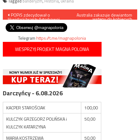
Tagged
banderyzm
,
Historia
,
ukraina
Nawigacja
POPiS zdecydował o
Australia zakazuje dewiantom
wstępu do kobiecych
likwidacji branży futerkowej
więzień
wpisu
Telegram
https://t.me/magnapolonia
WESPRZYJ PROJEKT MAGNA POLONIA
Darczyńcy - 6.08.2026
KACPER STAROŚCIAK
100,00
KULCZYK GRZEGORZ POLIŃSKA i
50,00
KULCZYK KATARZYNA
MARIA KOSTRZEWA
50,00