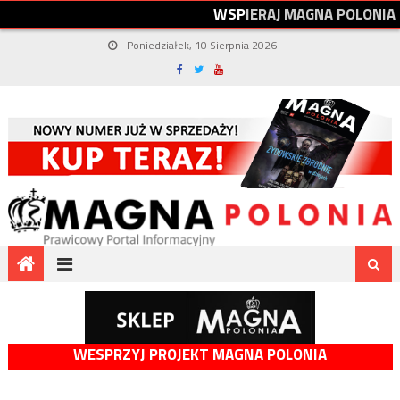
W
S
P
I
E
R
A
J
M
A
G
N
A
P
O
L
O
N
I
A
Poniedziałek, 10 Sierpnia 2026
WESPRZYJ PROJEKT MAGNA POLONIA