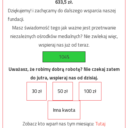
633,5
zł.
Dziękujemy! i zachęcamy do dalszego wsparcia naszej
fundacji.
Masz świadomość tego jak ważne jest przetrwanie
niezależnych ośrodków medialnych? Nie zwlekaj więc,
wspieraj nas już od teraz.
104%
Uważasz, że robimy dobrą robotę? Nie czekaj zatem
do jutra, wspieraj nas od dzisiaj.
30 zł
50 zł
100 zł
Inna kwota
Zobacz kto wparł nas tym miesiącu:
Tutaj