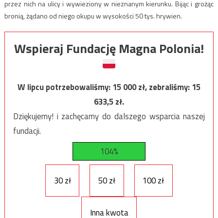
przez nich na ulicy i wywieziony w nieznanym kierunku. Bijąc i grożąc
bronią, żądano od niego okupu w wysokości 50 tys. hrywien.
Wspieraj Fundację Magna Polonia!
W lipcu potrzebowaliśmy:
15 000
zł, zebraliśmy:
15
633,5
zł.
Dziękujemy! i zachęcamy do dalszego wsparcia naszej
fundacji.
104%
30 zł
50 zł
100 zł
Inna kwota