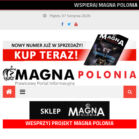
W
S
P
I
E
R
A
J
M
A
G
N
A
P
O
L
O
N
I
A
Piątek, 07 Sierpnia 2026
WESPRZYJ PROJEKT MAGNA POLONIA