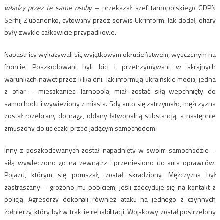
władzy przez te same osoby
– przekazał szef tarnopolskiego GDPN
Serhij Ziubanenko, cytowany przez serwis Ukrinform. Jak dodał, ofiary
były zwykle całkowicie przypadkowe.
Napastnicy wykazywali się wyjątkowym okrucieństwem, wyuczonym na
froncie. Poszkodowani byli bici i przetrzymywani w skrajnych
warunkach nawet przez kilka dni. Jak informują ukraińskie media, jedna
z ofiar – mieszkaniec Tarnopola, miał zostać siłą wepchnięty do
samochodu i wywieziony z miasta. Gdy auto się zatrzymało, mężczyzna
został rozebrany do naga, oblany łatwopalną substancją, a następnie
zmuszony do ucieczki przed jadącym samochodem.
Inny z poszkodowanych został napadnięty w swoim samochodzie –
siłą wywleczono go na zewnątrz i przeniesiono do auta oprawców.
Pojazd, którym się poruszał, został skradziony. Mężczyzna był
zastraszany – grożono mu pobiciem, jeśli zdecyduje się na kontakt z
policją. Agresorzy dokonali również ataku na jednego z czynnych
żołnierzy, który był w trakcie rehabilitacji. Wojskowy został postrzelony