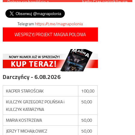
karty: Czas paciorków się
Dobrze się bawiliście z
skończył, przyszła pora na
wpisu
Putinem?
bezwzględną eksploatację
Telegram
https://t.me/magnapolonia
WESPRZYJ PROJEKT MAGNA POLONIA
Darczyńcy - 6.08.2026
KACPER STAROŚCIAK
100,00
KULCZYK GRZEGORZ POLIŃSKA i
50,00
KULCZYK KATARZYNA
MARIA KOSTRZEWA
50,00
JERZY T MICHAJŁOWICZ
50,00