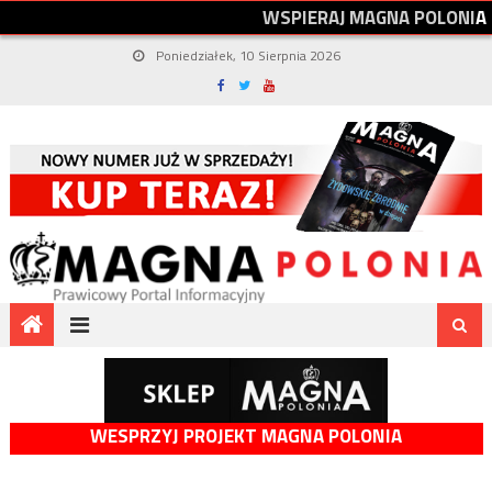
W
S
P
I
E
R
A
J
M
A
G
N
A
P
O
L
O
N
I
A
Poniedziałek, 10 Sierpnia 2026
WESPRZYJ PROJEKT MAGNA POLONIA