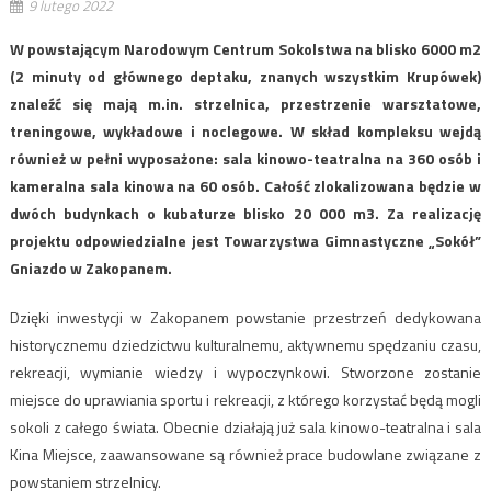
9 lutego 2022
W powstającym Narodowym Centrum Sokolstwa na blisko 6000 m2
(2 minuty od głównego deptaku, znanych wszystkim Krupówek)
znaleźć się mają m.in. strzelnica, przestrzenie warsztatowe,
treningowe, wykładowe i noclegowe. W skład kompleksu wejdą
również w pełni wyposażone: sala kinowo-teatralna na 360 osób i
kameralna sala kinowa na 60 osób. Całość zlokalizowana będzie w
dwóch budynkach o kubaturze blisko 20 000 m3. Za realizację
projektu odpowiedzialne jest Towarzystwa Gimnastyczne „Sokół”
Gniazdo w Zakopanem.
Dzięki inwestycji w Zakopanem powstanie przestrzeń dedykowana
historycznemu dziedzictwu kulturalnemu, aktywnemu spędzaniu czasu,
rekreacji, wymianie wiedzy i wypoczynkowi. Stworzone zostanie
miejsce do uprawiania sportu i rekreacji, z którego korzystać będą mogli
sokoli z całego świata. Obecnie działają już sala kinowo-teatralna i sala
Kina Miejsce, zaawansowane są również prace budowlane związane z
powstaniem strzelnicy.