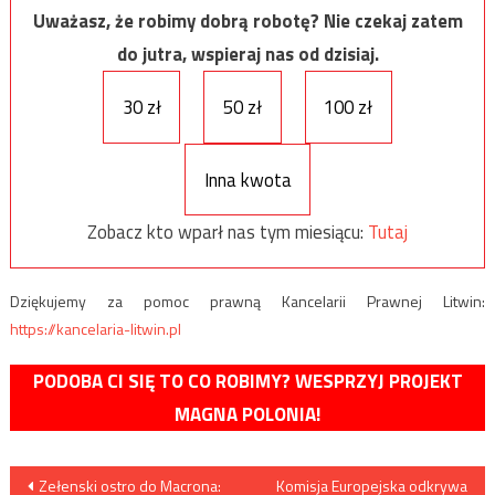
Uważasz, że robimy dobrą robotę? Nie czekaj zatem
do jutra, wspieraj nas od dzisiaj.
30 zł
50 zł
100 zł
Inna kwota
Zobacz kto wparł nas tym miesiącu:
Tutaj
Dziękujemy za pomoc prawną Kancelarii Prawnej Litwin:
https://kancelaria-litwin.pl
PODOBA CI SIĘ TO CO ROBIMY? WESPRZYJ PROJEKT
MAGNA POLONIA!
Nawigacja
Zełenski ostro do Macrona:
Komisja Europejska odkrywa