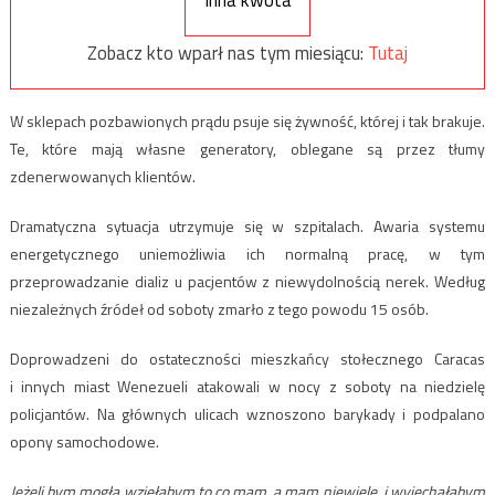
Inna kwota
Zobacz kto wparł nas tym miesiącu:
Tutaj
W sklepach pozbawionych prądu psuje się żywność, której i tak brakuje.
Te, które mają własne generatory, oblegane są przez tłumy
zdenerwowanych klientów.
Dramatyczna sytuacja utrzymuje się w szpitalach. Awaria systemu
energetycznego uniemożliwia ich normalną pracę, w tym
przeprowadzanie dializ u pacjentów z niewydolnością nerek. Według
niezależnych źródeł od soboty zmarło z tego powodu 15 osób.
Doprowadzeni do ostateczności mieszkańcy stołecznego Caracas
i innych miast Wenezueli atakowali w nocy z soboty na niedzielę
policjantów. Na głównych ulicach wznoszono barykady i podpalano
opony samochodowe.
Jeżeli bym mogła wzięłabym to co mam, a mam niewiele, i wyjechałabym