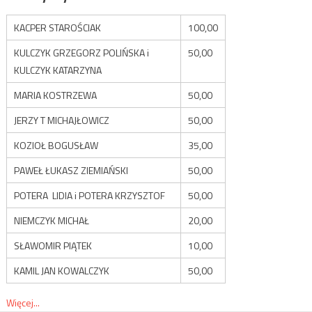
KACPER STAROŚCIAK
100,00
KULCZYK GRZEGORZ POLIŃSKA i
50,00
KULCZYK KATARZYNA
MARIA KOSTRZEWA
50,00
JERZY T MICHAJŁOWICZ
50,00
KOZIOŁ BOGUSŁAW
35,00
PAWEŁ ŁUKASZ ZIEMIAŃSKI
50,00
POTERA LIDIA i POTERA KRZYSZTOF
50,00
NIEMCZYK MICHAŁ
20,00
SŁAWOMIR PIĄTEK
10,00
KAMIL JAN KOWALCZYK
50,00
Więcej...