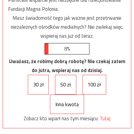
Państwa wsparcie jest niezbędne dla funkcjonowania
Fundacji Magna Polonia.
Masz świadomość tego jak ważne jest przetrwanie
niezależnych ośrodków medialnych? Nie zwlekaj więc,
wspieraj nas już od teraz.
8%
Uważasz, że robimy dobrą robotę? Nie czekaj zatem
do jutra, wspieraj nas od dzisiaj.
30 zł
50 zł
100 zł
Inna kwota
Zobacz kto wparł nas tym miesiącu:
Tutaj