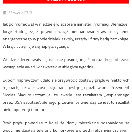
11 marca 2019
Jak poinformował w niedzielę wieczorem minister informacji Wenezueli
Jorge Rodriguez, z powodu wciąż nieopanowanej awarii systemu
energetycznego w poniedziałek szkoły, urzędy i firmy będą zamknięte.
W kraju utrzymuje się napięta sytuacja.
Władze zdecydowały się na takie posunięcie już po raz drugi od czasu
wystąpienia awarii w czwartek w ubiegłym tygodniu.
Ekipom naprawczym udało się przywrócić dostawy prądu w niektórych
rejonach, ale większość kraju nadal jest jego pozbawiona. Prezydent
Nicolas Maduro utrzymuje, że awaria jest rezultatem „wspieranego
przez USA sabotażu”, ale jego przeciwnicy twierdzą że jest to rezultat
niekompetencji i korupcji.
Brak prądu powoduje z kolei, że domy mieszkalne pozbawione są
wody, nie działają telefony komórkowe a przed nielicznymi czynnymi