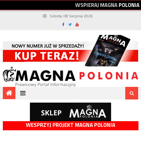
W
S
P
I
E
R
A
J
M
A
G
N
A
P
O
L
O
N
I
A
Sobota, 08 Sierpnia 2026
WESPRZYJ PROJEKT MAGNA POLONIA